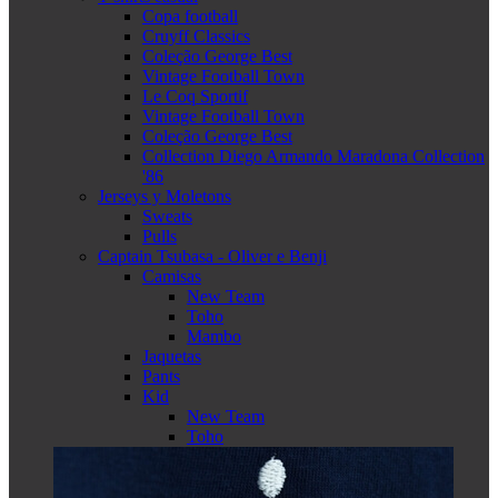
Copa football
Cruyff Classics
Coleção George Best
Vintage Football Town
Le Coq Sportif
Vintage Football Town
Coleção George Best
Collection Diego Armando Maradona Collection
'86
Jerseys y Moletons
Sweats
Pulls
Captain Tsubasa - Oliver e Benji
Camisas
New Team
Toho
Mambo
Jaquetas
Pants
Kid
New Team
Toho