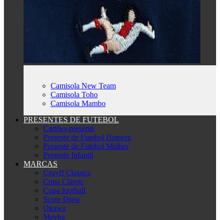
Camisola New Team
Camisola Toho
Camisola Mambo
PRESENTES DE FUTEBOL
Cartões-presente
Presente de Futebol Homem
Presente de Futebol Mulher
Presente Infantil
MARCAS
Cruyff Classics
Copa Classic
Copa football
Score Draw
Okawa
Meyba