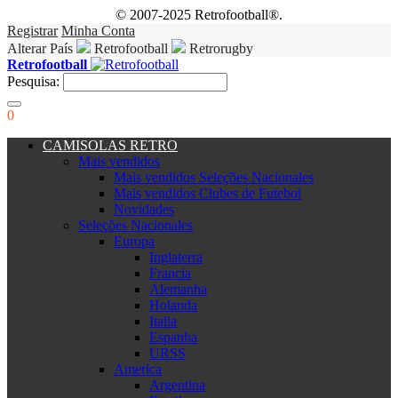
© 2007-2025 Retrofootball®.
Registrar
Minha Conta
Alterar País
Retrofootball
Retrorugby
Retrofootball
Pesquisa:
0
CAMISOLAS RETRO
Mais vendidos
Mais vendidos Seleções Nacionales
Mais vendidos Clubes de Futebol
Novidades
Seleções Nacionales
Europa
Inglaterra
Francia
Alemanha
Holanda
Italia
Espanha
URSS
America
Argentina