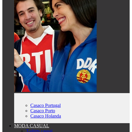
Casaco Portugal
Casaco Porto
Casaco Holanda
MODA CASUAL
T-shirts casual