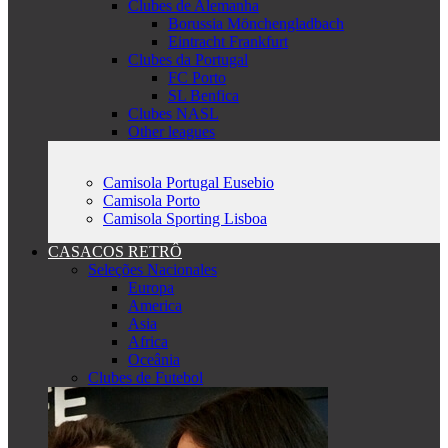
Clubes de Alemanha
Borussia Mönchengladbach
Eintracht Frankfurt
Clubes da Portugal
FC Porto
SL Benfica
Clubes NASL
Other leagues
Camisola Portugal Eusebio
Camisola Porto
Camisola Sporting Lisboa
CASACOS RETRÔ
Seleções Nacionales
Europa
America
Asia
Africa
Oceânia
Clubes de Futebol