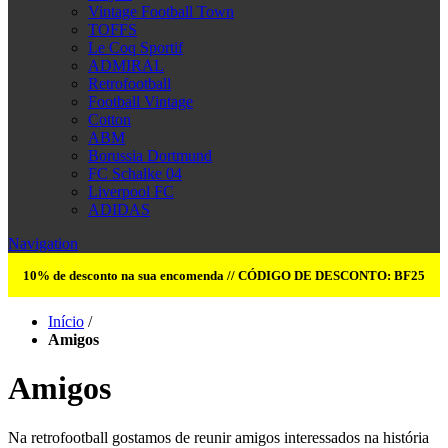
Vintage Football Town
TOFFS
Le Coq Sportif
ADMIRAL
Retrofootball
Football Vintage
Cotton
ABM
Borussia Dortmund
FC Schalke 04
Liverpool FC
ADIDAS
Navigation
10% de desconto na sua encomenda // CÓDIGO DE DESCONTO: BF25
Início
/
Amigos
Amigos
Na retrofootball gostamos de reunir amigos interessados na história