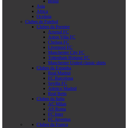
Brasil
Asia
Africa
Oceânia
Clubes de Futebol
Clubes da Premier
Arsenal FC
Aston Villa FC
Chelsea FC
Liverpool FC
Manchester City FC
Tottenham Hotspur FC
Manchester United classic shirts
Clubes da Espanha
Real Madrid
FC Barcelona
Sevilla FC
Atletico Madrid
Real Betis
Clubes da Italia
AC Milan
AS Roma
FC Inter
FC Juventus
Clubes da França