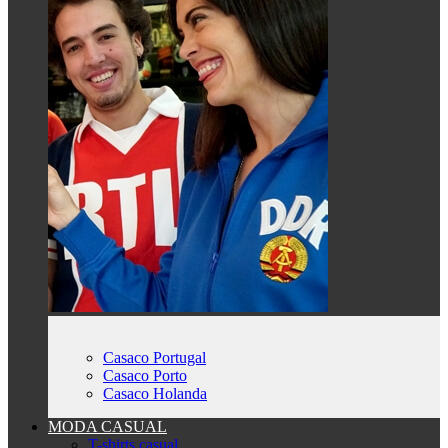
Casaco Portugal
Casaco Porto
Casaco Holanda
MODA CASUAL
T-shirts casual