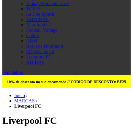
Vintage Football Town
TOFFS
Le Coq Sportif
ADMIRAL
Retrofootball
Football Vintage
Cotton
ABM
Borussia Dortmund
FC Schalke 04
Liverpool FC
ADIDAS
Navigation
10% de desconto na sua encomenda // CÓDIGO DE DESCONTO: BF25
Início
/
MARCAS
/
Liverpool FC
Liverpool FC