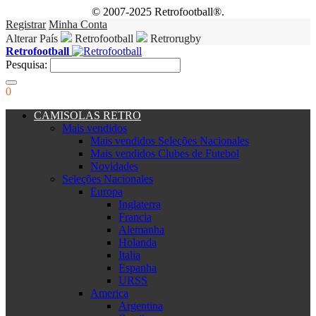
© 2007-2025 Retrofootball®.
Registrar
Minha Conta
Alterar País
Retrofootball
Retrorugby
Retrofootball
Pesquisa:
0
CAMISOLAS RETRO
Mais vendidos
Mais vendidos Seleções Nacionales
Mais vendidos Clubes de Futebol
Novidades
Seleções Nacionales
Europa
Inglaterra
Francia
Alemanha
Holanda
Italia
Espanha
URSS
America
Argentina