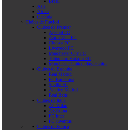
Brasil
Asia
Africa
Oceânia
Clubes de Futebol
Clubes da Premier
Arsenal FC
Aston Villa FC
Chelsea FC
Liverpool FC
Manchester City FC
Tottenham Hotspur FC
Manchester United classic shirts
Clubes da Espanha
Real Madrid
FC Barcelona
Sevilla FC
Atletico Madrid
Real Betis
Clubes da Italia
AC Milan
AS Roma
FC Inter
FC Juventus
Clubes da França