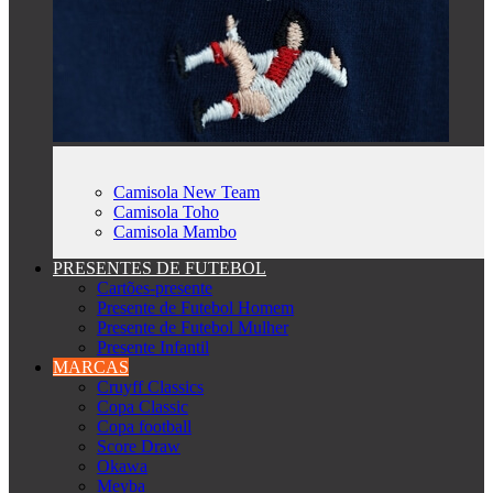
Camisola New Team
Camisola Toho
Camisola Mambo
PRESENTES DE FUTEBOL
Cartões-presente
Presente de Futebol Homem
Presente de Futebol Mulher
Presente Infantil
MARCAS
Cruyff Classics
Copa Classic
Copa football
Score Draw
Okawa
Meyba