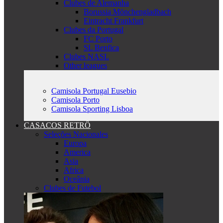
Clubes de Alemanha
Borussia Mönchengladbach
Eintracht Frankfurt
Clubes da Portugal
FC Porto
SL Benfica
Clubes NASL
Other leagues
Camisola Portugal Eusebio
Camisola Porto
Camisola Sporting Lisboa
CASACOS RETRÔ
Seleções Nacionales
Europa
America
Asia
Africa
Oceânia
Clubes de Futebol