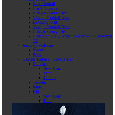
Copa football
Cruyff Classics
Coleção George Best
Vintage Football Town
Le Coq Sportif
Vintage Football Town
Coleção George Best
Collection Diego Armando Maradona Collection
'86
Jerseys y Moletons
Sweats
Pulls
Captain Tsubasa - Oliver e Benji
Camisas
New Team
Toho
Mambo
Jaquetas
Pants
Kid
New Team
Toho