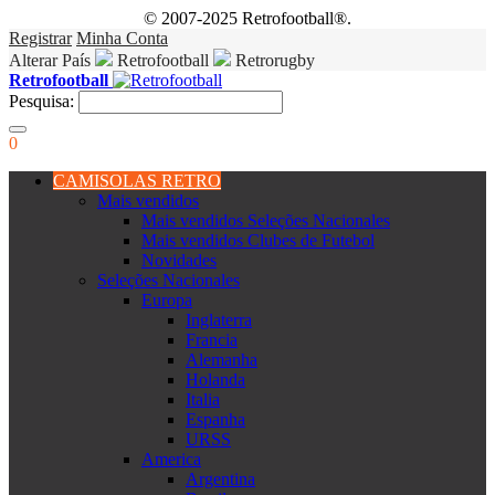
© 2007-2025 Retrofootball®.
Registrar
Minha Conta
Alterar País
Retrofootball
Retrorugby
Retrofootball
Pesquisa:
0
CAMISOLAS RETRO
Mais vendidos
Mais vendidos Seleções Nacionales
Mais vendidos Clubes de Futebol
Novidades
Seleções Nacionales
Europa
Inglaterra
Francia
Alemanha
Holanda
Italia
Espanha
URSS
America
Argentina