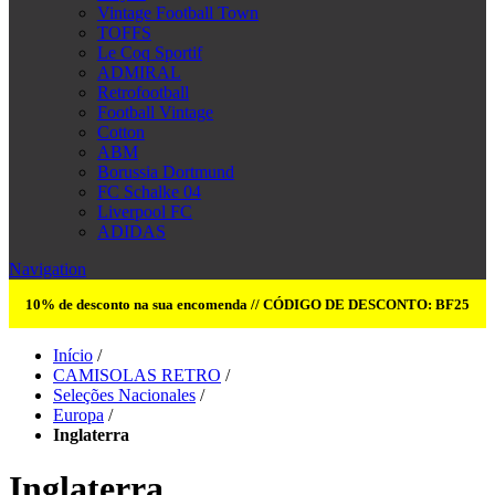
Vintage Football Town
TOFFS
Le Coq Sportif
ADMIRAL
Retrofootball
Football Vintage
Cotton
ABM
Borussia Dortmund
FC Schalke 04
Liverpool FC
ADIDAS
Navigation
10% de desconto na sua encomenda // CÓDIGO DE DESCONTO: BF25
Início
/
CAMISOLAS RETRO
/
Seleções Nacionales
/
Europa
/
Inglaterra
Inglaterra