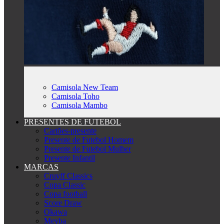
Camisola New Team
Camisola Toho
Camisola Mambo
PRESENTES DE FUTEBOL
Cartões-presente
Presente de Futebol Homem
Presente de Futebol Mulher
Presente Infantil
MARCAS
Cruyff Classics
Copa Classic
Copa football
Score Draw
Okawa
Meyba