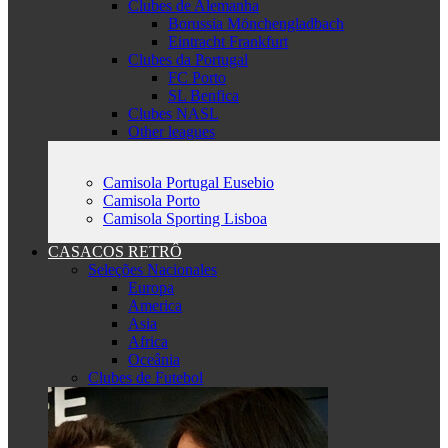
Clubes de Alemanha
Borussia Mönchengladbach
Eintracht Frankfurt
Clubes da Portugal
FC Porto
SL Benfica
Clubes NASL
Other leagues
Camisola Portugal Eusebio
Camisola Porto
Camisola Sporting Lisboa
CASACOS RETRÔ
Seleções Nacionales
Europa
America
Asia
Africa
Oceânia
Clubes de Futebol