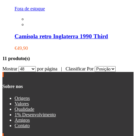
Fora de estoque
Camisola retro Inglaterra 1990 Third
€49,90
11 produto(s)
Mostrar
por página |
Classificar Por
Sobre nos
Origens
Valores
Qualidade
1% Desenvolvimento
Amigos
Contato