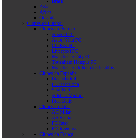
Brasil
Asia
Africa
Oceânia
Clubes de Futebol
Clubes da Premier
Arsenal FC
Aston Villa FC
Chelsea FC
Liverpool FC
Manchester City FC
Tottenham Hotspur FC
Manchester United classic shirts
Clubes da Espanha
Real Madrid
FC Barcelona
Sevilla FC
Atletico Madrid
Real Betis
Clubes da Italia
AC Milan
AS Roma
FC Inter
FC Juventus
Clubes da França