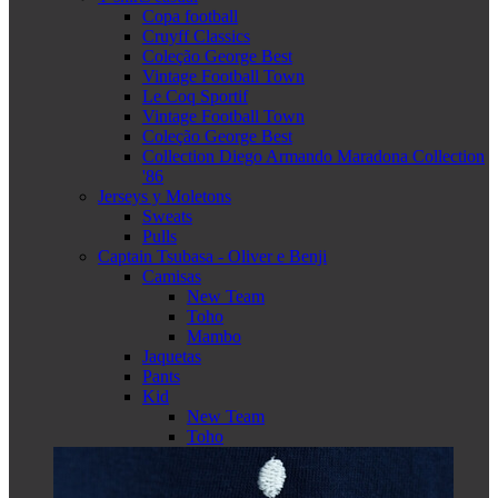
Copa football
Cruyff Classics
Coleção George Best
Vintage Football Town
Le Coq Sportif
Vintage Football Town
Coleção George Best
Collection Diego Armando Maradona Collection
'86
Jerseys y Moletons
Sweats
Pulls
Captain Tsubasa - Oliver e Benji
Camisas
New Team
Toho
Mambo
Jaquetas
Pants
Kid
New Team
Toho