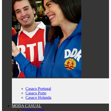
Casaco Portugal
Casaco Porto
Casaco Holanda
MODA CASUAL
T-shirts casual