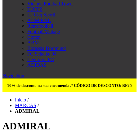
Vintage Football Town
TOFFS
Le Coq Sportif
ADMIRAL
Retrofootball
Football Vintage
Cotton
ABM
Borussia Dortmund
FC Schalke 04
Liverpool FC
ADIDAS
Navigation
10% de desconto na sua encomenda // CÓDIGO DE DESCONTO: BF25
Início
/
MARCAS
/
ADMIRAL
ADMIRAL