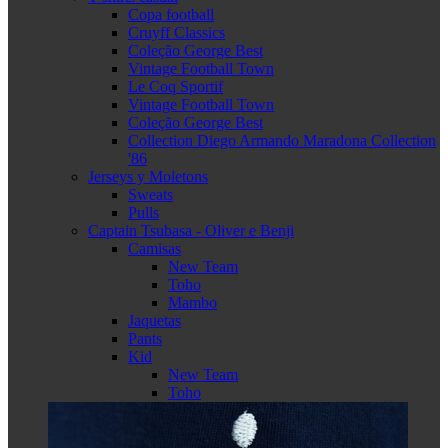
Copa football
Cruyff Classics
Coleção George Best
Vintage Football Town
Le Coq Sportif
Vintage Football Town
Coleção George Best
Collection Diego Armando Maradona Collection
'86
Jerseys y Moletons
Sweats
Pulls
Captain Tsubasa - Oliver e Benji
Camisas
New Team
Toho
Mambo
Jaquetas
Pants
Kid
New Team
Toho