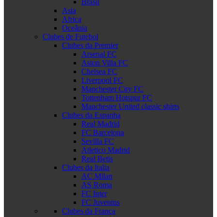
Brasil
Asia
Africa
Oceânia
Clubes de Futebol
Clubes da Premier
Arsenal FC
Aston Villa FC
Chelsea FC
Liverpool FC
Manchester City FC
Tottenham Hotspur FC
Manchester United classic shirts
Clubes da Espanha
Real Madrid
FC Barcelona
Sevilla FC
Atletico Madrid
Real Betis
Clubes da Italia
AC Milan
AS Roma
FC Inter
FC Juventus
Clubes da França