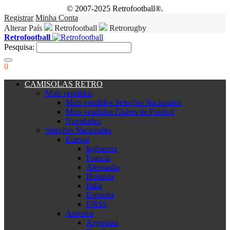
© 2007-2025 Retrofootball®.
Registrar
Minha Conta
Alterar País
Retrofootball
Retrorugby
Retrofootball
Pesquisa:
0
CAMISOLAS RETRO
Mais vendidos
Mais vendidos Seleções Nacionales
Mais vendidos Clubes de Futebol
Novidades
Seleções Nacionales
Europa
Inglaterra
Francia
Alemanha
Holanda
Italia
Espanha
URSS
America
Argentina