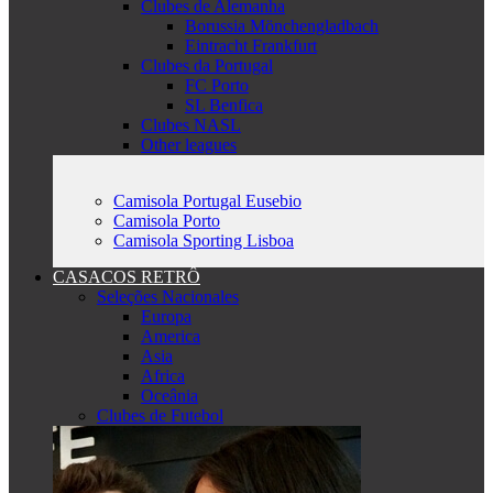
Clubes de Alemanha
Borussia Mönchengladbach
Eintracht Frankfurt
Clubes da Portugal
FC Porto
SL Benfica
Clubes NASL
Other leagues
Camisola Portugal Eusebio
Camisola Porto
Camisola Sporting Lisboa
CASACOS RETRÔ
Seleções Nacionales
Europa
America
Asia
Africa
Oceânia
Clubes de Futebol