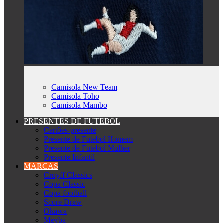
Camisola New Team
Camisola Toho
Camisola Mambo
PRESENTES DE FUTEBOL
Cartões-presente
Presente de Futebol Homem
Presente de Futebol Mulher
Presente Infantil
MARCAS
Cruyff Classics
Copa Classic
Copa football
Score Draw
Okawa
Meyba