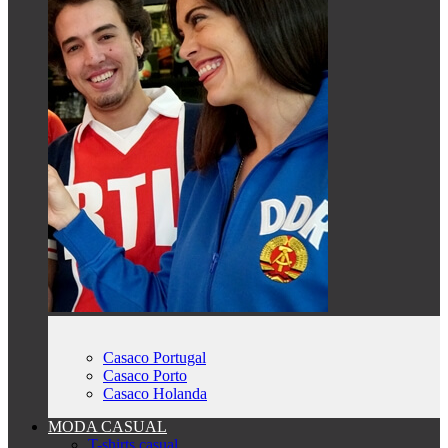
Casaco Portugal
Casaco Porto
Casaco Holanda
MODA CASUAL
T-shirts casual