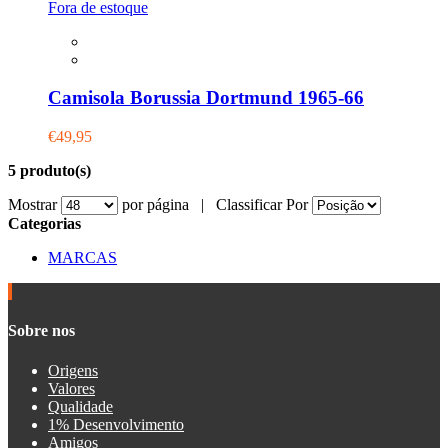
Fora de estoque
Camisola Borussia Dortmund 1965-66
€49,95
5 produto(s)
Mostrar
por página |
Classificar Por
Categorias
MARCAS
Sobre nos
Origens
Valores
Qualidade
1% Desenvolvimento
Amigos