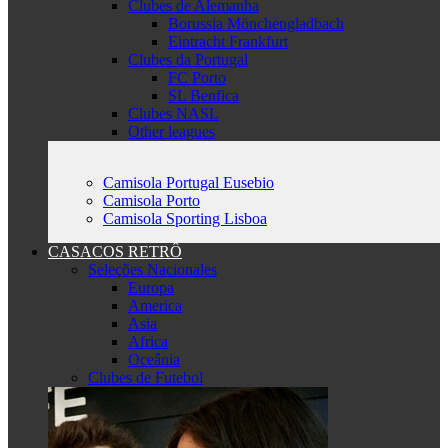
Clubes de Alemanha
Borussia Mönchengladbach
Eintracht Frankfurt
Clubes da Portugal
FC Porto
SL Benfica
Clubes NASL
Other leagues
Camisola Portugal Eusebio
Camisola Porto
Camisola Sporting Lisboa
CASACOS RETRÔ
Seleções Nacionales
Europa
America
Asia
Africa
Oceânia
Clubes de Futebol