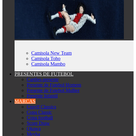
Camisola New Team
Camisola Toho
Camisola Mambo
PRESENTES DE FUTEBOL
Cartões-presente
Presente de Futebol Homem
Presente de Futebol Mulher
Presente Infantil
MARCAS
Cruyff Classics
Copa Classic
Copa football
Score Draw
Okawa
Meyba