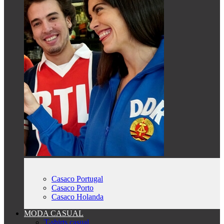
Casaco Portugal
Casaco Porto
Casaco Holanda
MODA CASUAL
T-shirts casual