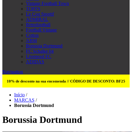
Vintage Football Town
TOFFS
Le Coq Sportif
ADMIRAL
Retrofootball
Football Vintage
Cotton
ABM
Borussia Dortmund
FC Schalke 04
Liverpool FC
ADIDAS
Navigation
10% de desconto na sua encomenda // CÓDIGO DE DESCONTO: BF25
Início
/
MARCAS
/
Borussia Dortmund
Borussia Dortmund