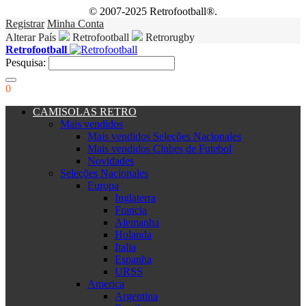
© 2007-2025 Retrofootball®.
Registrar
Minha Conta
Alterar País
Retrofootball
Retrorugby
Retrofootball
Pesquisa:
0
CAMISOLAS RETRO
Mais vendidos
Mais vendidos Seleções Nacionales
Mais vendidos Clubes de Futebol
Novidades
Seleções Nacionales
Europa
Inglaterra
Francia
Alemanha
Holanda
Italia
Espanha
URSS
America
Argentina