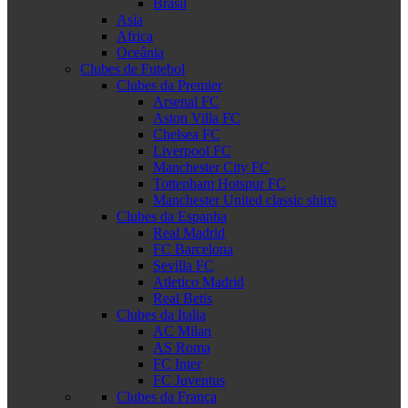
Brasil
Asia
Africa
Oceânia
Clubes de Futebol
Clubes da Premier
Arsenal FC
Aston Villa FC
Chelsea FC
Liverpool FC
Manchester City FC
Tottenham Hotspur FC
Manchester United classic shirts
Clubes da Espanha
Real Madrid
FC Barcelona
Sevilla FC
Atletico Madrid
Real Betis
Clubes da Italia
AC Milan
AS Roma
FC Inter
FC Juventus
Clubes da França