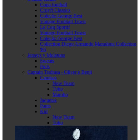
Copa football
Cruyff Classics
Coleção George Best
Vintage Football Town
Le Coq Sportif
Vintage Football Town
Coleção George Best
Collection Diego Armando Maradona Collection
'86
Jerseys y Moletons
Sweats
Pulls
Captain Tsubasa - Oliver e Benji
Camisas
New Team
Toho
Mambo
Jaquetas
Pants
Kid
New Team
Toho