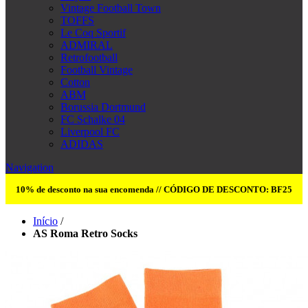
Vintage Football Town
TOFFS
Le Coq Sportif
ADMIRAL
Retrofootball
Football Vintage
Cotton
ABM
Borussia Dortmund
FC Schalke 04
Liverpool FC
ADIDAS
Navigation
10% de desconto na sua encomenda // CÓDIGO DE DESCONTO: BF25
Início
/
AS Roma Retro Socks