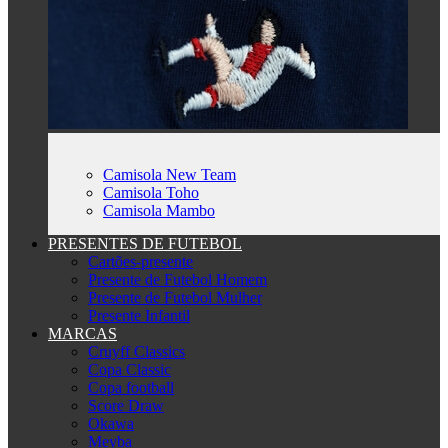
Camisola New Team
Camisola Toho
Camisola Mambo
PRESENTES DE FUTEBOL
Cartões-presente
Presente de Futebol Homem
Presente de Futebol Mulher
Presente Infantil
MARCAS
Cruyff Classics
Copa Classic
Copa football
Score Draw
Okawa
Meyba