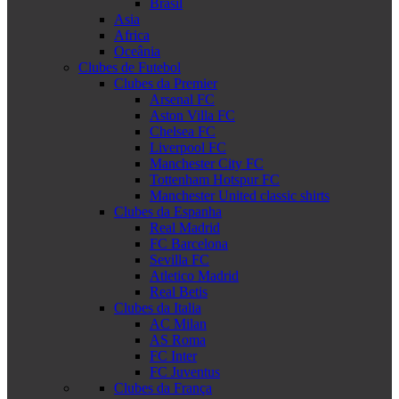
Brasil
Asia
Africa
Oceânia
Clubes de Futebol
Clubes da Premier
Arsenal FC
Aston Villa FC
Chelsea FC
Liverpool FC
Manchester City FC
Tottenham Hotspur FC
Manchester United classic shirts
Clubes da Espanha
Real Madrid
FC Barcelona
Sevilla FC
Atletico Madrid
Real Betis
Clubes da Italia
AC Milan
AS Roma
FC Inter
FC Juventus
Clubes da França