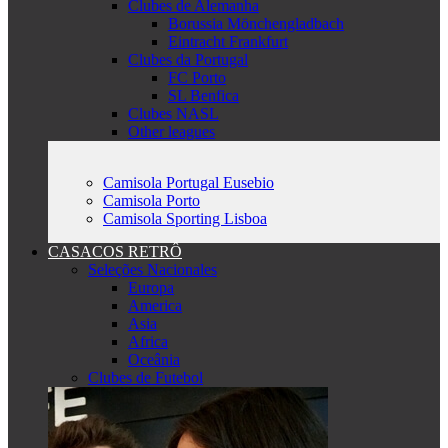
Clubes de Alemanha
Borussia Mönchengladbach
Eintracht Frankfurt
Clubes da Portugal
FC Porto
SL Benfica
Clubes NASL
Other leagues
Camisola Portugal Eusebio
Camisola Porto
Camisola Sporting Lisboa
CASACOS RETRÔ
Seleções Nacionales
Europa
America
Asia
Africa
Oceânia
Clubes de Futebol