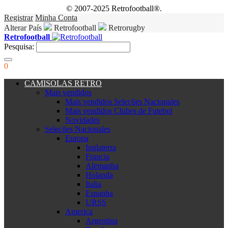
© 2007-2025 Retrofootball®.
Registrar
Minha Conta
Alterar País
Retrofootball
Retrorugby
Retrofootball
Pesquisa:
0
CAMISOLAS RETRO
Mais vendidos
Mais vendidos Seleções Nacionales
Mais vendidos Clubes de Futebol
Novidades
Seleções Nacionales
Europa
Inglaterra
Francia
Alemanha
Holanda
Italia
Espanha
URSS
America
Argentina