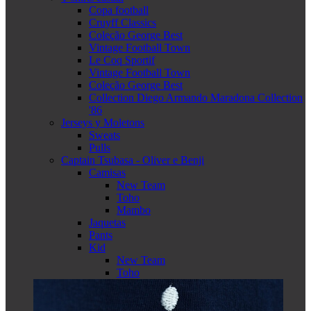
Copa football
Cruyff Classics
Coleção George Best
Vintage Football Town
Le Coq Sportif
Vintage Football Town
Coleção George Best
Collection Diego Armando Maradona Collection
'86
Jerseys y Moletons
Sweats
Pulls
Captain Tsubasa - Oliver e Benji
Camisas
New Team
Toho
Mambo
Jaquetas
Pants
Kid
New Team
Toho