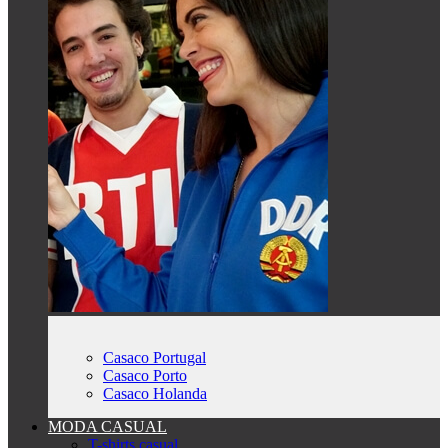
Casaco Portugal
Casaco Porto
Casaco Holanda
MODA CASUAL
T-shirts casual