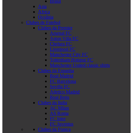
Brasil
Asia
Africa
Oceânia
Clubes de Futebol
Clubes da Premier
Arsenal FC
Aston Villa FC
Chelsea FC
Liverpool FC
Manchester City FC
Tottenham Hotspur FC
Manchester United classic shirts
Clubes da Espanha
Real Madrid
FC Barcelona
Sevilla FC
Atletico Madrid
Real Betis
Clubes da Italia
AC Milan
AS Roma
FC Inter
FC Juventus
Clubes da França