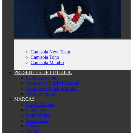
Camisola New Team
Camisola Toho
Camisola Mambo
PRESENTES DE FUTEBOL
Cartões-presente
Presente de Futebol Homem
Presente de Futebol Mulher
Presente Infantil
MARCAS
Cruyff Classics
Copa Classic
Copa football
Score Draw
Okawa
Meyba