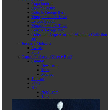
Copa football
Cruyff Classics
Coleção George Best
Vintage Football Town
Le Coq Sportif
Vintage Football Town
Coleção George Best
Collection Diego Armando Maradona Collection
'86
Jerseys y Moletons
Sweats
Pulls
Captain Tsubasa - Oliver e Benji
Camisas
New Team
Toho
Mambo
Jaquetas
Pants
Kid
New Team
Toho