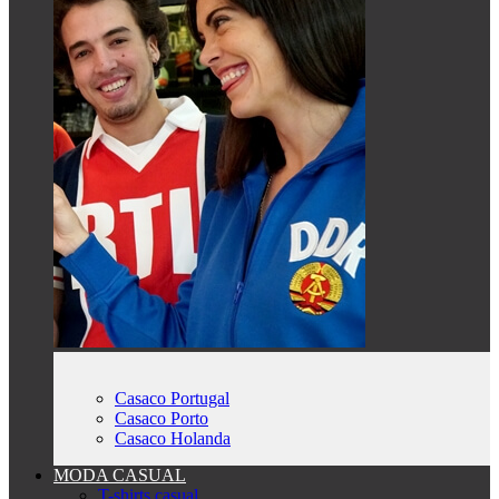
Casaco Portugal
Casaco Porto
Casaco Holanda
MODA CASUAL
T-shirts casual