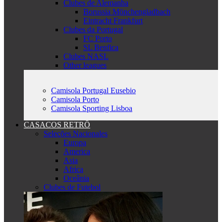
Clubes de Alemanha
Borussia Mönchengladbach
Eintracht Frankfurt
Clubes da Portugal
FC Porto
SL Benfica
Clubes NASL
Other leagues
Camisola Portugal Eusebio
Camisola Porto
Camisola Sporting Lisboa
CASACOS RETRÔ
Seleções Nacionales
Europa
America
Asia
Africa
Oceânia
Clubes de Futebol