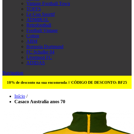
Vintage Football Town
TOFFS
Le Coq Sportif
ADMIRAL
Retrofootball
Football Vintage
Cotton
ABM
Borussia Dortmund
FC Schalke 04
Liverpool FC
ADIDAS
Navigation
10% de desconto na sua encomenda // CÓDIGO DE DESCONTO: BF25
Início
/
Casaco Australia anos 70