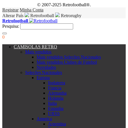
© 2007-2025 Retrofootball®.
Registrar
Minha Conta
Alterar País
Retrofootball
Retrorugby
Retrofootball
Pesquisa:
0
CAMISOLAS RETRO
Mais vendidos
Mais vendidos Seleções Nacionales
Mais vendidos Clubes de Futebol
Novidades
Seleções Nacionales
Europa
Inglaterra
Francia
Alemanha
Holanda
Italia
Espanha
URSS
America
Argentina