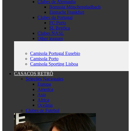
Clubes de Alemanha
Borussia Mönchengladbach
Eintracht Frankfurt
Clubes da Portugal
FC Porto
SL Benfica
Clubes NASL
Other leagues
Camisola Portugal Eusebio
Camisola Porto
Camisola Sporting Lisboa
CASACOS RETRÔ
Seleções Nacionales
Europa
America
Asia
Africa
Oceânia
Clubes de Futebol