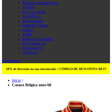
Vintage Football Town
TOFFS
Le Coq Sportif
ADMIRAL
Retrofootball
Football Vintage
Cotton
ABM
Borussia Dortmund
FC Schalke 04
Liverpool FC
ADIDAS
Navigation
10% de desconto na sua encomenda // CÓDIGO DE DESCONTO: BF25
Início
/
Casaco Bélgica anos 60