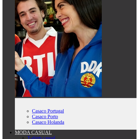
Casaco Portugal
Casaco Porto
Casaco Holanda
MODA CASUAL
T-shirts casual