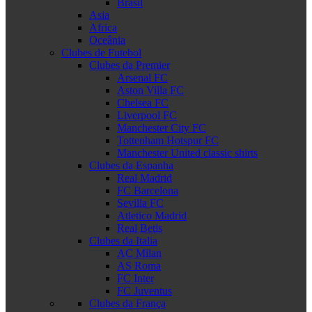
Brasil
Asia
Africa
Oceânia
Clubes de Futebol
Clubes da Premier
Arsenal FC
Aston Villa FC
Chelsea FC
Liverpool FC
Manchester City FC
Tottenham Hotspur FC
Manchester United classic shirts
Clubes da Espanha
Real Madrid
FC Barcelona
Sevilla FC
Atletico Madrid
Real Betis
Clubes da Italia
AC Milan
AS Roma
FC Inter
FC Juventus
Clubes da França