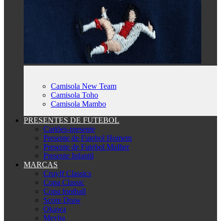
Camisola New Team
Camisola Toho
Camisola Mambo
PRESENTES DE FUTEBOL
Cartões-presente
Presente de Futebol Homem
Presente de Futebol Mulher
Presente Infantil
MARCAS
Cruyff Classics
Copa Classic
Copa football
Score Draw
Okawa
Meyba