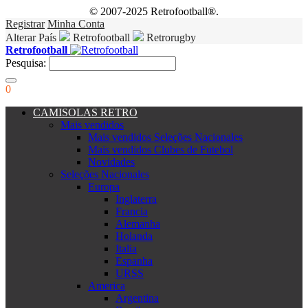
© 2007-2025 Retrofootball®.
Registrar
Minha Conta
Alterar País
Retrofootball
Retrorugby
Retrofootball
Pesquisa:
0
CAMISOLAS RETRO
Mais vendidos
Mais vendidos Seleções Nacionales
Mais vendidos Clubes de Futebol
Novidades
Seleções Nacionales
Europa
Inglaterra
Francia
Alemanha
Holanda
Italia
Espanha
URSS
America
Argentina