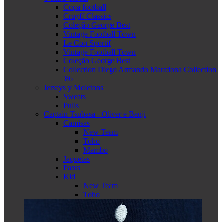
Copa football
Cruyff Classics
Coleção George Best
Vintage Football Town
Le Coq Sportif
Vintage Football Town
Coleção George Best
Collection Diego Armando Maradona Collection
'86
Jerseys y Moletons
Sweats
Pulls
Captain Tsubasa - Oliver e Benji
Camisas
New Team
Toho
Mambo
Jaquetas
Pants
Kid
New Team
Toho