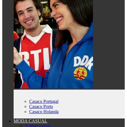
Casaco Portugal
Casaco Porto
Casaco Holanda
MODA CASUAL
T-shirts casual