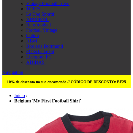
Vintage Football Town
TOFFS
Le Coq Sportif
ADMIRAL
Retrofootball
Football Vintage
Cotton
ABM
Borussia Dortmund
FC Schalke 04
Liverpool FC
ADIDAS
Navigation
10% de desconto na sua encomenda // CÓDIGO DE DESCONTO: BF25
Início
/
Belgium 'My First Football Shirt'