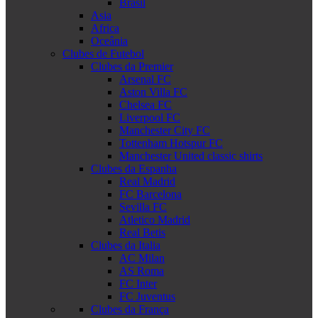
Brasil
Asia
Africa
Oceânia
Clubes de Futebol
Clubes da Premier
Arsenal FC
Aston Villa FC
Chelsea FC
Liverpool FC
Manchester City FC
Tottenham Hotspur FC
Manchester United classic shirts
Clubes da Espanha
Real Madrid
FC Barcelona
Sevilla FC
Atletico Madrid
Real Betis
Clubes da Italia
AC Milan
AS Roma
FC Inter
FC Juventus
Clubes da França