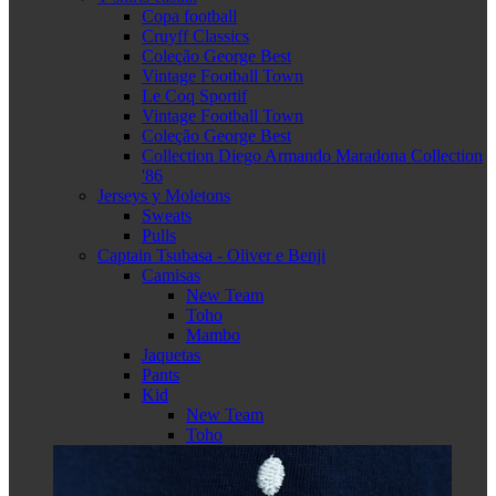
Copa football
Cruyff Classics
Coleção George Best
Vintage Football Town
Le Coq Sportif
Vintage Football Town
Coleção George Best
Collection Diego Armando Maradona Collection
'86
Jerseys y Moletons
Sweats
Pulls
Captain Tsubasa - Oliver e Benji
Camisas
New Team
Toho
Mambo
Jaquetas
Pants
Kid
New Team
Toho