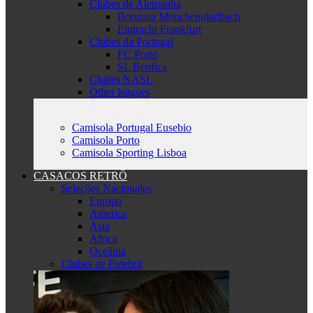
Clubes de Alemanha
Borussia Mönchengladbach
Eintracht Frankfurt
Clubes da Portugal
FC Porto
SL Benfica
Clubes NASL
Other leagues
Camisola Portugal Eusebio
Camisola Porto
Camisola Sporting Lisboa
CASACOS RETRÔ
Seleções Nacionales
Europa
America
Asia
Africa
Oceânia
Clubes de Futebol