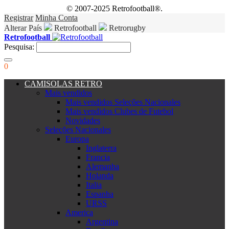
© 2007-2025 Retrofootball®.
Registrar
Minha Conta
Alterar País
Retrofootball
Retrorugby
Retrofootball
Pesquisa:
0
CAMISOLAS RETRO
Mais vendidos
Mais vendidos Seleções Nacionales
Mais vendidos Clubes de Futebol
Novidades
Seleções Nacionales
Europa
Inglaterra
Francia
Alemanha
Holanda
Italia
Espanha
URSS
America
Argentina