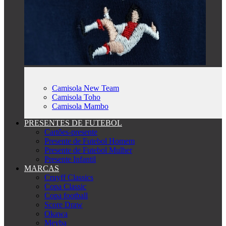
Camisola New Team
Camisola Toho
Camisola Mambo
PRESENTES DE FUTEBOL
Cartões-presente
Presente de Futebol Homem
Presente de Futebol Mulher
Presente Infantil
MARCAS
Cruyff Classics
Copa Classic
Copa football
Score Draw
Okawa
Meyba