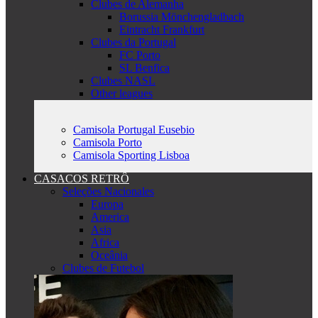
Clubes de Alemanha
Borussia Mönchengladbach
Eintracht Frankfurt
Clubes da Portugal
FC Porto
SL Benfica
Clubes NASL
Other leagues
Camisola Portugal Eusebio
Camisola Porto
Camisola Sporting Lisboa
CASACOS RETRÔ
Seleções Nacionales
Europa
America
Asia
Africa
Oceânia
Clubes de Futebol