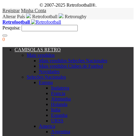
© 2007-2025 Retrofootball®.
Registrar
Minha Conta
Alterar País
Retrofootball
Retrorugby
Retrofootball
Pesquisa:
0
CAMISOLAS RETRO
Mais vendidos
Mais vendidos Seleções Nacionales
Mais vendidos Clubes de Futebol
Novidades
Seleções Nacionales
Europa
Inglaterra
Francia
Alemanha
Holanda
Italia
Espanha
URSS
America
Argentina