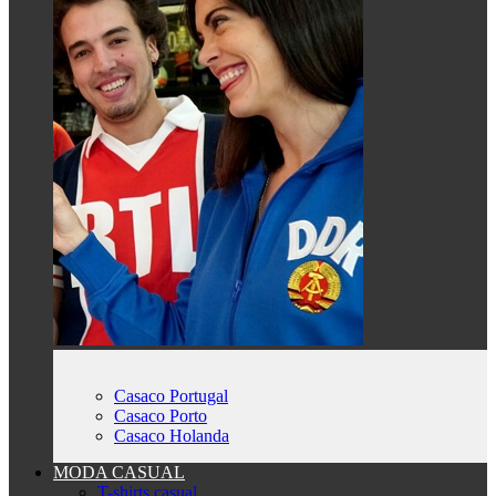
Casaco Portugal
Casaco Porto
Casaco Holanda
MODA CASUAL
T-shirts casual