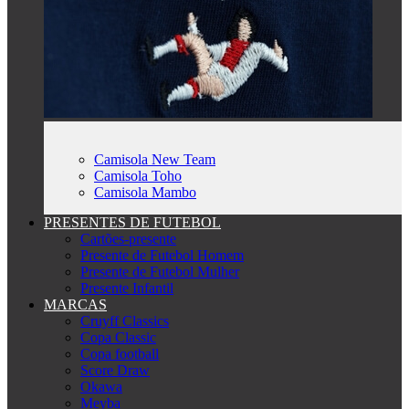
Camisola New Team
Camisola Toho
Camisola Mambo
PRESENTES DE FUTEBOL
Cartões-presente
Presente de Futebol Homem
Presente de Futebol Mulher
Presente Infantil
MARCAS
Cruyff Classics
Copa Classic
Copa football
Score Draw
Okawa
Meyba