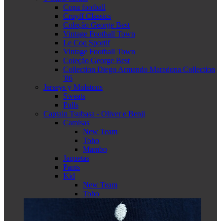
Copa football
Cruyff Classics
Coleção George Best
Vintage Football Town
Le Coq Sportif
Vintage Football Town
Coleção George Best
Collection Diego Armando Maradona Collection
'86
Jerseys y Moletons
Sweats
Pulls
Captain Tsubasa - Oliver e Benji
Camisas
New Team
Toho
Mambo
Jaquetas
Pants
Kid
New Team
Toho