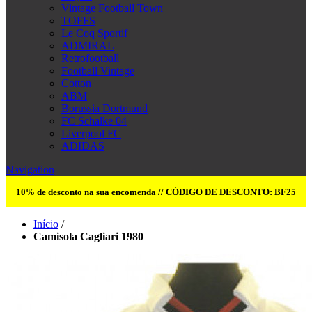
Vintage Football Town
TOFFS
Le Coq Sportif
ADMIRAL
Retrofootball
Football Vintage
Cotton
ABM
Borussia Dortmund
FC Schalke 04
Liverpool FC
ADIDAS
Navigation
10% de desconto na sua encomenda // CÓDIGO DE DESCONTO: BF25
Início
/
Camisola Cagliari 1980