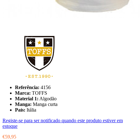
Referência:
4156
Marca:
TOFFS
Material 1:
Algodão
Manga:
Manga curta
País:
Itália
Registe-se para ser notificado quando este produto estiver em
estoque
€59,95