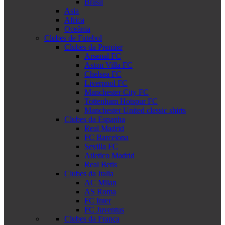
Brasil
Asia
Africa
Oceânia
Clubes de Futebol
Clubes da Premier
Arsenal FC
Aston Villa FC
Chelsea FC
Liverpool FC
Manchester City FC
Tottenham Hotspur FC
Manchester United classic shirts
Clubes da Espanha
Real Madrid
FC Barcelona
Sevilla FC
Atletico Madrid
Real Betis
Clubes da Italia
AC Milan
AS Roma
FC Inter
FC Juventus
Clubes da França