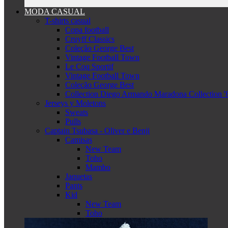
MODA CASUAL
T-shirts casual
Copa football
Cruyff Classics
Coleção George Best
Vintage Football Town
Le Coq Sportif
Vintage Football Town
Coleção George Best
Collection Diego Armando Maradona Collection '
Jerseys y Moletons
Sweats
Pulls
Captain Tsubasa - Oliver e Benji
Camisas
New Team
Toho
Mambo
Jaquetas
Pants
Kid
New Team
Toho