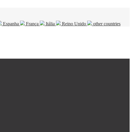
Espanha
França
Itália
Reino Unido
other countries