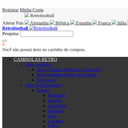
Registrar
Minha Conta
Retrofootball
Alterar País
Alemanha
Bélgica
Espanha
França
Itália
Retrofootball
Pesquisa:
0
Você não possui itens no carrinho de compras.
CAMISOLAS RETRO
Mais vendidos
Mais vendidos Seleções Nacionales
Mais vendidos Clubes de Futebol
Novidades
Seleções Nacionales
Europa
Inglaterra
Francia
Alemanha
Holanda
Italia
Espanha
URSS