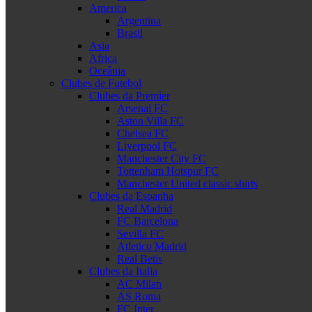
America
Argentina
Brasil
Asia
Africa
Oceânia
Clubes de Futebol
Clubes da Premier
Arsenal FC
Aston Villa FC
Chelsea FC
Liverpool FC
Manchester City FC
Tottenham Hotspur FC
Manchester United classic shirts
Clubes da Espanha
Real Madrid
FC Barcelona
Sevilla FC
Atletico Madrid
Real Betis
Clubes da Italia
AC Milan
AS Roma
FC Inter