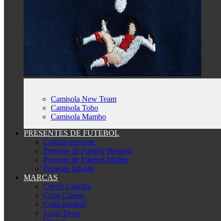
Camisola New Team
Camisola Toho
Camisola Mambo
PRESENTES DE FUTEBOL
Cartões-presente
Presente de Futebol Homem
Presente de Futebol Mulher
Presente Infantil
MARCAS
Cruyff Classics
Copa Classic
Copa football
Score Draw