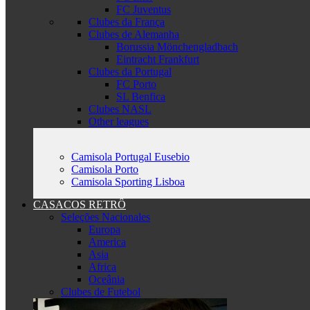
FC Juventus
Clubes da França
Clubes de Alemanha
Borussia Mönchengladbach
Eintracht Frankfurt
Clubes da Portugal
FC Porto
SL Benfica
Clubes NASL
Other leagues
Camisola Portugal Eusebio
Camisola Porto
Camisola Sporting Lisboa
CASACOS RETRÔ
Seleções Nacionales
Europa
America
Asia
Africa
Oceânia
Clubes de Futebol