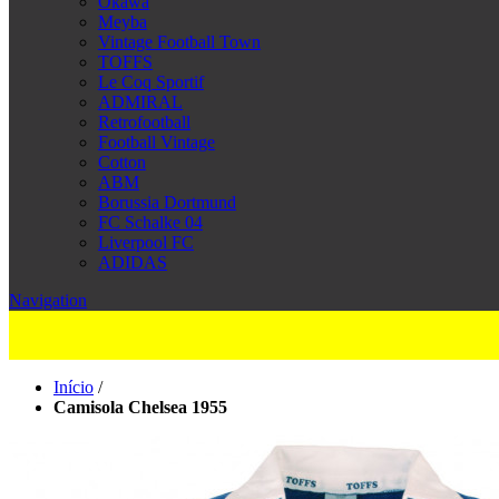
Okawa
Meyba
Vintage Football Town
TOFFS
Le Coq Sportif
ADMIRAL
Retrofootball
Football Vintage
Cotton
ABM
Borussia Dortmund
FC Schalke 04
Liverpool FC
ADIDAS
Navigation
Início
/
Camisola Chelsea 1955