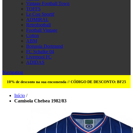
Vintage Football Town
TOFFS
Le Coq Sportif
ADMIRAL
Retrofootball
Football Vintage
Cotton
ABM
Borussia Dortmund
FC Schalke 04
Liverpool FC
ADIDAS
Navigation
10% de desconto na sua encomenda // CÓDIGO DE DESCONTO: BF25
Início
/
Camisola Chelsea 1982/83