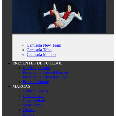
Camisola New Team
Camisola Toho
Camisola Mambo
PRESENTES DE FUTEBOL
Cartões-presente
Presente de Futebol Homem
Presente de Futebol Mulher
Presente Infantil
MARCAS
Cruyff Classics
Copa Classic
Copa football
Score Draw
Okawa
Meyba