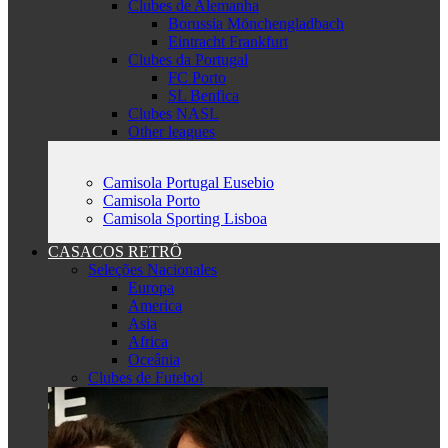
Clubes de Alemanha
Borussia Mönchengladbach
Eintracht Frankfurt
Clubes da Portugal
FC Porto
SL Benfica
Clubes NASL
Other leagues
Camisola Portugal Eusebio
Camisola Porto
Camisola Sporting Lisboa
CASACOS RETRÔ
Seleções Nacionales
Europa
America
Asia
Africa
Oceânia
Clubes de Futebol