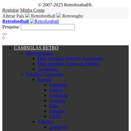
© 2007-2025 Retrofootball®.
Registrar
Minha Conta
Alterar País
Retrofootball
Retrorugby
Retrofootball
Pesquisa:
0
CAMISOLAS RETRO
Mais vendidos
Mais vendidos Seleções Nacionales
Mais vendidos Clubes de Futebol
Novidades
Seleções Nacionales
Europa
Inglaterra
Francia
Alemanha
Holanda
Italia
Espanha
URSS
America
Argentina