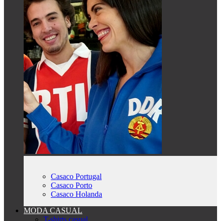
Casaco Portugal
Casaco Porto
Casaco Holanda
MODA CASUAL
T-shirts casual