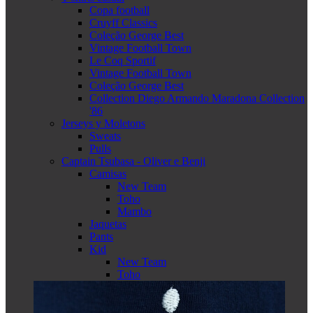
Copa football
Cruyff Classics
Coleção George Best
Vintage Football Town
Le Coq Sportif
Vintage Football Town
Coleção George Best
Collection Diego Armando Maradona Collection
'86
Jerseys y Moletons
Sweats
Pulls
Captain Tsubasa - Oliver e Benji
Camisas
New Team
Toho
Mambo
Jaquetas
Pants
Kid
New Team
Toho