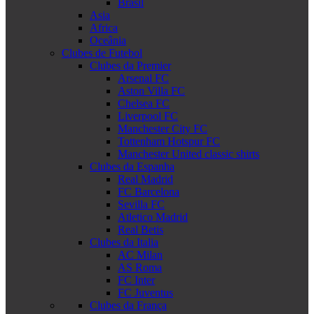
Brasil
Asia
Africa
Oceânia
Clubes de Futebol
Clubes da Premier
Arsenal FC
Aston Villa FC
Chelsea FC
Liverpool FC
Manchester City FC
Tottenham Hotspur FC
Manchester United classic shirts
Clubes da Espanha
Real Madrid
FC Barcelona
Sevilla FC
Atletico Madrid
Real Betis
Clubes da Italia
AC Milan
AS Roma
FC Inter
FC Juventus
Clubes da França