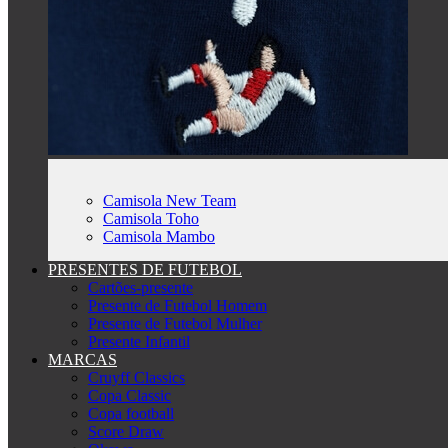
Camisola New Team
Camisola Toho
Camisola Mambo
PRESENTES DE FUTEBOL
Cartões-presente
Presente de Futebol Homem
Presente de Futebol Mulher
Presente Infantil
MARCAS
Cruyff Classics
Copa Classic
Copa football
Score Draw