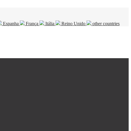
Espanha
França
Itália
Reino Unido
other countries