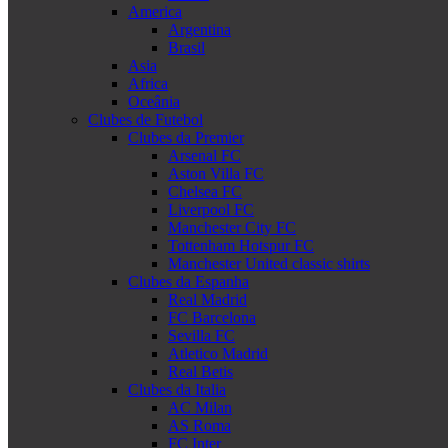
America
Argentina
Brasil
Asia
Africa
Oceânia
Clubes de Futebol
Clubes da Premier
Arsenal FC
Aston Villa FC
Chelsea FC
Liverpool FC
Manchester City FC
Tottenham Hotspur FC
Manchester United classic shirts
Clubes da Espanha
Real Madrid
FC Barcelona
Sevilla FC
Atletico Madrid
Real Betis
Clubes da Italia
AC Milan
AS Roma
FC Inter