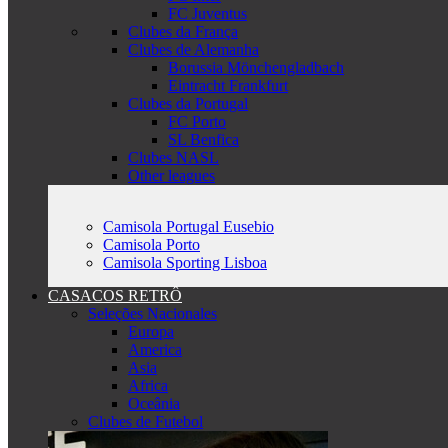
FC Juventus
Clubes da França
Clubes de Alemanha
Borussia Mönchengladbach
Eintracht Frankfurt
Clubes da Portugal
FC Porto
SL Benfica
Clubes NASL
Other leagues
Camisola Portugal Eusebio
Camisola Porto
Camisola Sporting Lisboa
CASACOS RETRÔ
Seleções Nacionales
Europa
America
Asia
Africa
Oceânia
Clubes de Futebol