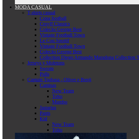
MODA CASUAL
T-shirts casual
Copa football
Cruyff Classics
Coleção George Best
Vintage Football Town
Le Coq Sportif
Vintage Football Town
Coleção George Best
Collection Diego Armando Maradona Collection '
Jerseys y Moletons
Sweats
Pulls
Captain Tsubasa - Oliver e Benji
Camisas
New Team
Toho
Mambo
Jaquetas
Pants
Kid
New Team
Toho