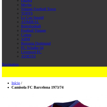
Okawa
Meyba
Vintage Football Town
TOFFS
Le Coq Sportif
ADMIRAL
Retrofootball
Football Vintage
Cotton
ABM
Borussia Dortmund
FC Schalke 04
Liverpool FC
ADIDAS
Navigation
Início
/
Camisola FC Barcelona 1973/74