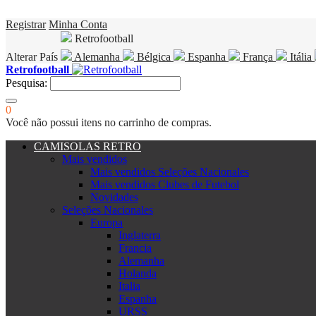
Registrar
Minha Conta
Retrofootball
Alterar País
Alemanha
Bélgica
Espanha
França
Itália
Retrofootball
Pesquisa:
0
Você não possui itens no carrinho de compras.
CAMISOLAS RETRO
Mais vendidos
Mais vendidos Seleções Nacionales
Mais vendidos Clubes de Futebol
Novidades
Seleções Nacionales
Europa
Inglaterra
Francia
Alemanha
Holanda
Italia
Espanha
URSS