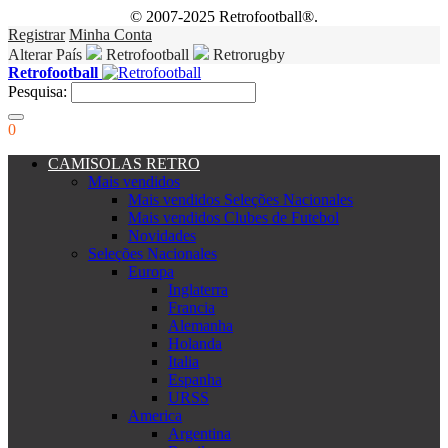
© 2007-2025 Retrofootball®.
Registrar
Minha Conta
Alterar País
Retrofootball
Retrorugby
Retrofootball
Pesquisa:
0
CAMISOLAS RETRO
Mais vendidos
Mais vendidos Seleções Nacionales
Mais vendidos Clubes de Futebol
Novidades
Seleções Nacionales
Europa
Inglaterra
Francia
Alemanha
Holanda
Italia
Espanha
URSS
America
Argentina