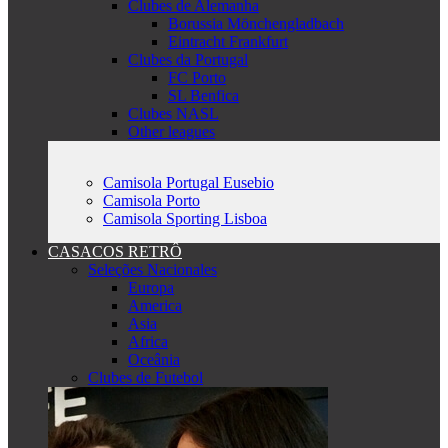
Clubes de Alemanha
Borussia Mönchengladbach
Eintracht Frankfurt
Clubes da Portugal
FC Porto
SL Benfica
Clubes NASL
Other leagues
Camisola Portugal Eusebio
Camisola Porto
Camisola Sporting Lisboa
CASACOS RETRÔ
Seleções Nacionales
Europa
America
Asia
Africa
Oceânia
Clubes de Futebol