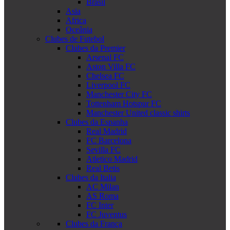
Brasil
Asia
Africa
Oceânia
Clubes de Futebol
Clubes da Premier
Arsenal FC
Aston Villa FC
Chelsea FC
Liverpool FC
Manchester City FC
Tottenham Hotspur FC
Manchester United classic shirts
Clubes da Espanha
Real Madrid
FC Barcelona
Sevilla FC
Atletico Madrid
Real Betis
Clubes da Italia
AC Milan
AS Roma
FC Inter
FC Juventus
Clubes da França