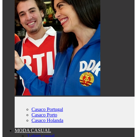
Casaco Portugal
Casaco Porto
Casaco Holanda
MODA CASUAL
T-shirts casual