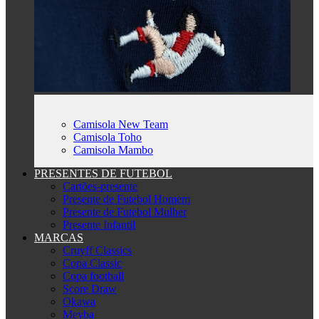
Camisola New Team
Camisola Toho
Camisola Mambo
PRESENTES DE FUTEBOL
Cartões-presente
Presente de Futebol Homem
Presente de Futebol Mulher
Presente Infantil
MARCAS
Cruyff Classics
Copa Classic
Copa football
Score Draw
Okawa
Meyba