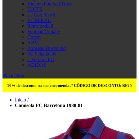
Vintage Football Town
TOFFS
Le Coq Sportif
ADMIRAL
Retrofootball
Football Vintage
Cotton
ABM
Borussia Dortmund
FC Schalke 04
Liverpool FC
ADIDAS
Navigation
10% de desconto na sua encomenda // CÓDIGO DE DESCONTO: BF25
Início
/
Camisola FC Barcelona 1980-81