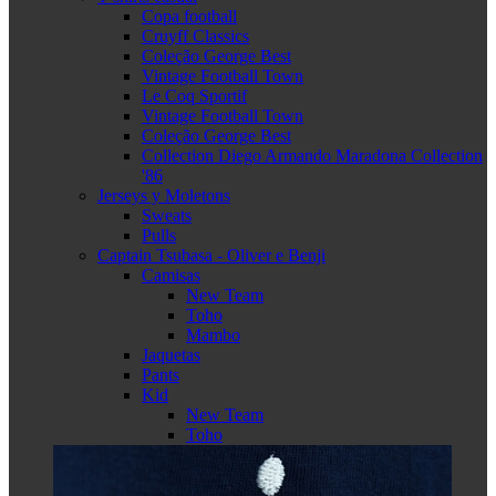
Copa football
Cruyff Classics
Coleção George Best
Vintage Football Town
Le Coq Sportif
Vintage Football Town
Coleção George Best
Collection Diego Armando Maradona Collection
'86
Jerseys y Moletons
Sweats
Pulls
Captain Tsubasa - Oliver e Benji
Camisas
New Team
Toho
Mambo
Jaquetas
Pants
Kid
New Team
Toho