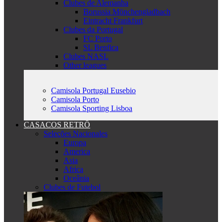
Clubes de Alemanha
Borussia Mönchengladbach
Eintracht Frankfurt
Clubes da Portugal
FC Porto
SL Benfica
Clubes NASL
Other leagues
Camisola Portugal Eusebio
Camisola Porto
Camisola Sporting Lisboa
CASACOS RETRÔ
Seleções Nacionales
Europa
America
Asia
Africa
Oceânia
Clubes de Futebol