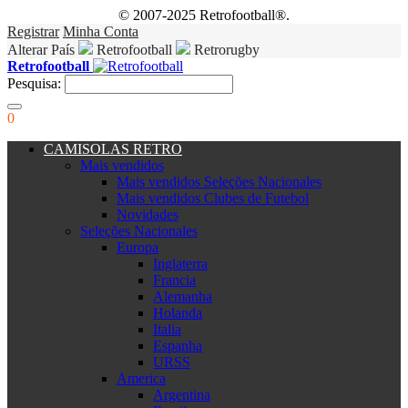
© 2007-2025 Retrofootball®.
Registrar
Minha Conta
Alterar País
Retrofootball
Retrorugby
Retrofootball
Pesquisa:
0
CAMISOLAS RETRO
Mais vendidos
Mais vendidos Seleções Nacionales
Mais vendidos Clubes de Futebol
Novidades
Seleções Nacionales
Europa
Inglaterra
Francia
Alemanha
Holanda
Italia
Espanha
URSS
America
Argentina