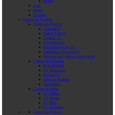
Brasil
Asia
Africa
Oceânia
Clubes de Futebol
Clubes da Premier
Arsenal FC
Aston Villa FC
Chelsea FC
Liverpool FC
Manchester City FC
Tottenham Hotspur FC
Manchester United classic shirts
Clubes da Espanha
Real Madrid
FC Barcelona
Sevilla FC
Atletico Madrid
Real Betis
Clubes da Italia
AC Milan
AS Roma
FC Inter
FC Juventus
Clubes da França