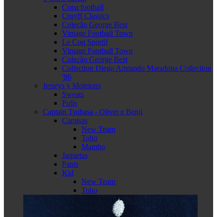
Copa football
Cruyff Classics
Coleção George Best
Vintage Football Town
Le Coq Sportif
Vintage Football Town
Coleção George Best
Collection Diego Armando Maradona Collection
'86
Jerseys y Moletons
Sweats
Pulls
Captain Tsubasa - Oliver e Benji
Camisas
New Team
Toho
Mambo
Jaquetas
Pants
Kid
New Team
Toho