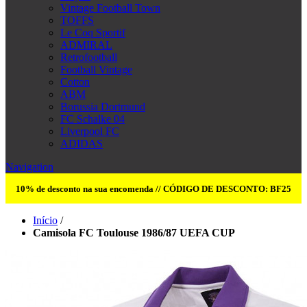
Vintage Football Town
TOFFS
Le Coq Sportif
ADMIRAL
Retrofootball
Football Vintage
Cotton
ABM
Borussia Dortmund
FC Schalke 04
Liverpool FC
ADIDAS
Navigation
10% de desconto na sua encomenda // CÓDIGO DE DESCONTO: BF25
Início
/
Camisola FC Toulouse 1986/87 UEFA CUP