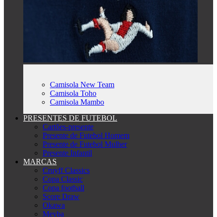
Camisola New Team
Camisola Toho
Camisola Mambo
PRESENTES DE FUTEBOL
Cartões-presente
Presente de Futebol Homem
Presente de Futebol Mulher
Presente Infantil
MARCAS
Cruyff Classics
Copa Classic
Copa football
Score Draw
Okawa
Meyba