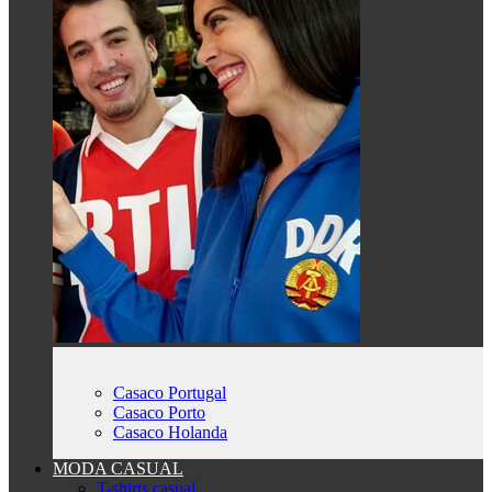
Casaco Portugal
Casaco Porto
Casaco Holanda
MODA CASUAL
T-shirts casual