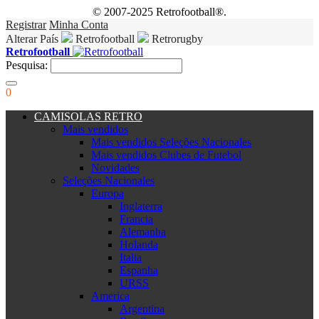
© 2007-2025 Retrofootball®.
Registrar
Minha Conta
Alterar País
Retrofootball
Retrorugby
Retrofootball
Pesquisa:
0
CAMISOLAS RETRO
Mais vendidos
Mais vendidos Seleções Nacionales
Mais vendidos Clubes de Futebol
Novidades
Seleções Nacionales
Europa
Inglaterra
Francia
Alemanha
Holanda
Italia
Espanha
URSS
America
Argentina