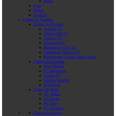
Brasil
Asia
Africa
Oceânia
Clubes de Futebol
Clubes da Premier
Arsenal FC
Aston Villa FC
Chelsea FC
Liverpool FC
Manchester City FC
Tottenham Hotspur FC
Manchester United classic shirts
Clubes da Espanha
Real Madrid
FC Barcelona
Sevilla FC
Atletico Madrid
Real Betis
Clubes da Italia
AC Milan
AS Roma
FC Inter
FC Juventus
Clubes da França