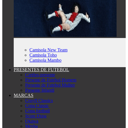
Camisola New Team
Camisola Toho
Camisola Mambo
PRESENTES DE FUTEBOL
Cartões-presente
Presente de Futebol Homem
Presente de Futebol Mulher
Presente Infantil
MARCAS
Cruyff Classics
Copa Classic
Copa football
Score Draw
Okawa
Meyba