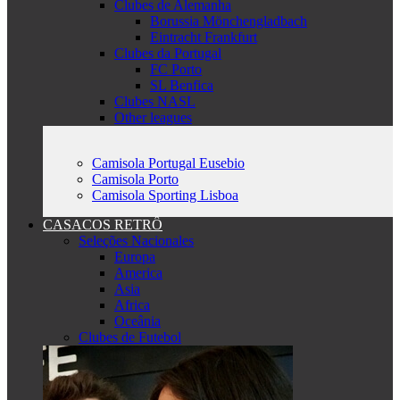
Clubes de Alemanha
Borussia Mönchengladbach
Eintracht Frankfurt
Clubes da Portugal
FC Porto
SL Benfica
Clubes NASL
Other leagues
Camisola Portugal Eusebio
Camisola Porto
Camisola Sporting Lisboa
CASACOS RETRÔ
Seleções Nacionales
Europa
America
Asia
Africa
Oceânia
Clubes de Futebol