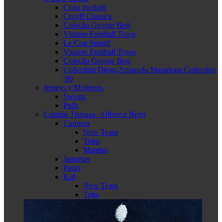
Copa football
Cruyff Classics
Coleção George Best
Vintage Football Town
Le Coq Sportif
Vintage Football Town
Coleção George Best
Collection Diego Armando Maradona Collection
'86
Jerseys y Moletons
Sweats
Pulls
Captain Tsubasa - Oliver e Benji
Camisas
New Team
Toho
Mambo
Jaquetas
Pants
Kid
New Team
Toho