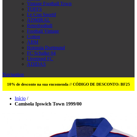
Vintage Football Town
TOFFS
Le Coq Sportif
ADMIRAL
Retrofootball
Football Vintage
Cotton
ABM
Borussia Dortmund
FC Schalke 04
Liverpool FC
ADIDAS
Navigation
10% de desconto na sua encomenda // CÓDIGO DE DESCONTO: BF25
Início
/
Camisola Ipswich Town 1999/00