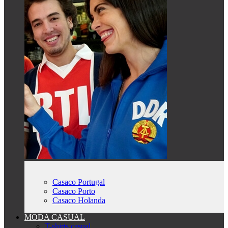
Casaco Portugal
Casaco Porto
Casaco Holanda
MODA CASUAL
T-shirts casual