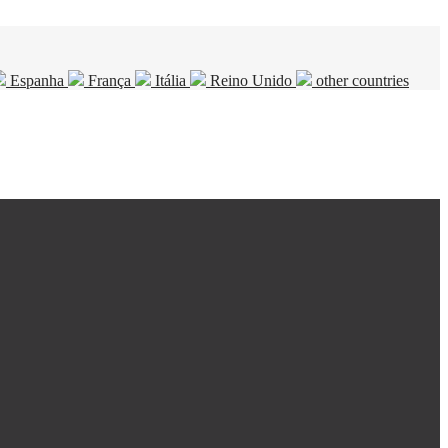
Espanha
França
Itália
Reino Unido
other countries