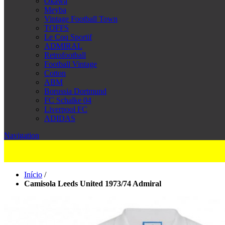
Okawa
Meyba
Vintage Football Town
TOFFS
Le Coq Sportif
ADMIRAL
Retrofootball
Football Vintage
Cotton
ABM
Borussia Dortmund
FC Schalke 04
Liverpool FC
ADIDAS
Navigation
Início
/
Camisola Leeds United 1973/74 Admiral