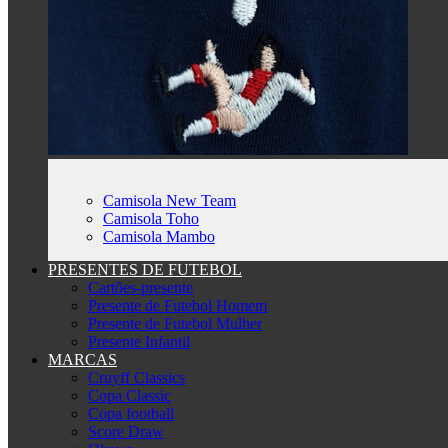
Camisola New Team
Camisola Toho
Camisola Mambo
PRESENTES DE FUTEBOL
Cartões-presente
Presente de Futebol Homem
Presente de Futebol Mulher
Presente Infantil
MARCAS
Cruyff Classics
Copa Classic
Copa football
Score Draw