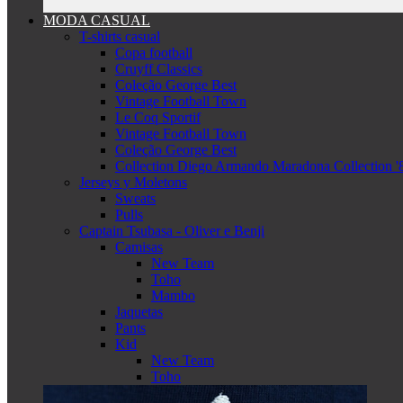
MODA CASUAL
T-shirts casual
Copa football
Cruyff Classics
Coleção George Best
Vintage Football Town
Le Coq Sportif
Vintage Football Town
Coleção George Best
Collection Diego Armando Maradona Collection '
Jerseys y Moletons
Sweats
Pulls
Captain Tsubasa - Oliver e Benji
Camisas
New Team
Toho
Mambo
Jaquetas
Pants
Kid
New Team
Toho