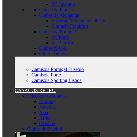
FC Juventus
Clubes da França
Clubes de Alemanha
Borussia Mönchengladbach
Eintracht Frankfurt
Clubes da Portugal
FC Porto
SL Benfica
Clubes NASL
Other leagues
Camisola Portugal Eusebio
Camisola Porto
Camisola Sporting Lisboa
CASACOS RETRÔ
Seleções Nacionales
Europa
America
Asia
Africa
Oceânia
Clubes de Futebol