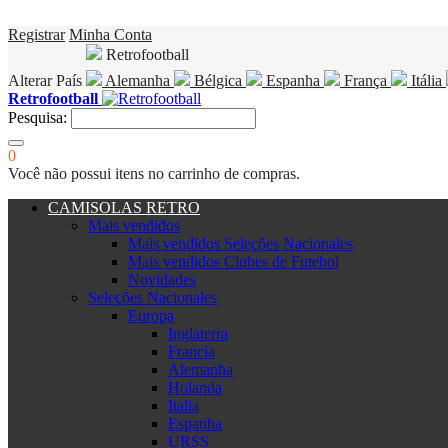
Registrar
Minha Conta
Retrofootball
Alterar País
Alemanha
Bélgica
Espanha
França
Itália
Retrofootball
Pesquisa:
0
Você não possui itens no carrinho de compras.
CAMISOLAS RETRO
Mais vendidos
Mais vendidos Seleções Nacionales
Mais vendidos Clubes de Futebol
Novidades
Seleções Nacionales
Europa
Inglaterra
Francia
Alemanha
Holanda
Italia
Espanha
URSS