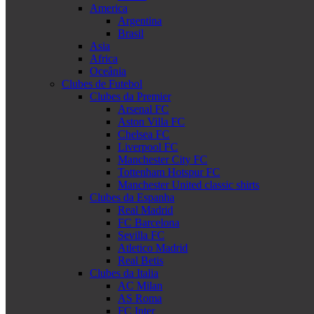
America
Argentina
Brasil
Asia
Africa
Oceânia
Clubes de Futebol
Clubes da Premier
Arsenal FC
Aston Villa FC
Chelsea FC
Liverpool FC
Manchester City FC
Tottenham Hotspur FC
Manchester United classic shirts
Clubes da Espanha
Real Madrid
FC Barcelona
Sevilla FC
Atletico Madrid
Real Betis
Clubes da Italia
AC Milan
AS Roma
FC Inter