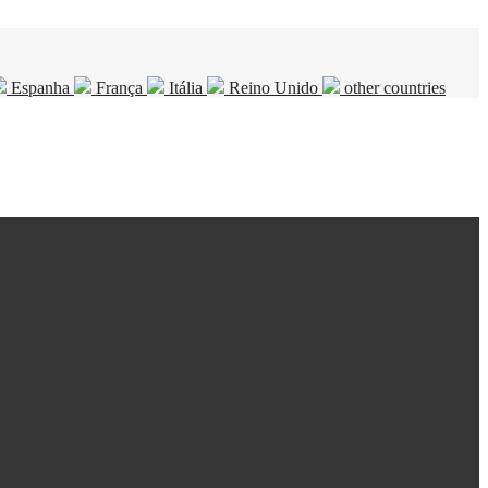
Espanha
França
Itália
Reino Unido
other countries