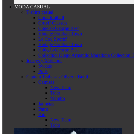
MODA CASUAL
T-shirts casual
Copa football
Cruyff Classics
Coleção George Best
Vintage Football Town
Le Coq Sportif
Vintage Football Town
Coleção George Best
Collection Diego Armando Maradona Collection '
Jerseys y Moletons
Sweats
Pulls
Captain Tsubasa - Oliver e Benji
Camisas
New Team
Toho
Mambo
Jaquetas
Pants
Kid
New Team
Toho