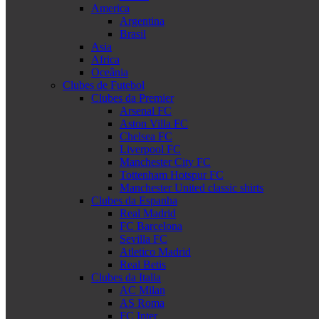
America
Argentina
Brasil
Asia
Africa
Oceânia
Clubes de Futebol
Clubes da Premier
Arsenal FC
Aston Villa FC
Chelsea FC
Liverpool FC
Manchester City FC
Tottenham Hotspur FC
Manchester United classic shirts
Clubes da Espanha
Real Madrid
FC Barcelona
Sevilla FC
Atletico Madrid
Real Betis
Clubes da Italia
AC Milan
AS Roma
FC Inter