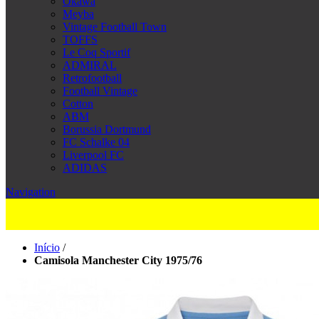
Okawa
Meyba
Vintage Football Town
TOFFS
Le Coq Sportif
ADMIRAL
Retrofootball
Football Vintage
Cotton
ABM
Borussia Dortmund
FC Schalke 04
Liverpool FC
ADIDAS
Navigation
Início
/
Camisola Manchester City 1975/76