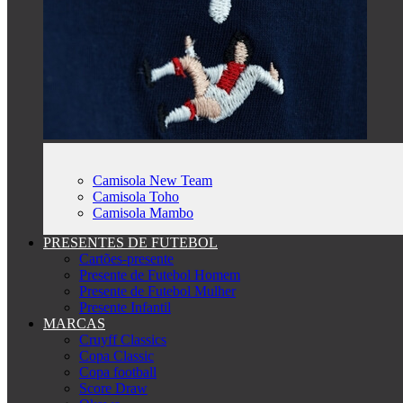
Camisola New Team
Camisola Toho
Camisola Mambo
PRESENTES DE FUTEBOL
Cartões-presente
Presente de Futebol Homem
Presente de Futebol Mulher
Presente Infantil
MARCAS
Cruyff Classics
Copa Classic
Copa football
Score Draw