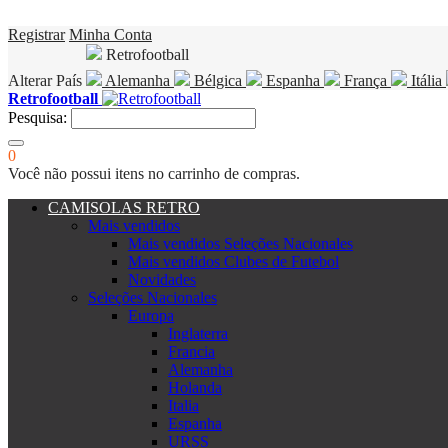
Registrar
Minha Conta
Retrofootball
Alterar País
Alemanha
Bélgica
Espanha
França
Itália
Retrofootball
Pesquisa:
0
Você não possui itens no carrinho de compras.
CAMISOLAS RETRO
Mais vendidos
Mais vendidos Seleções Nacionales
Mais vendidos Clubes de Futebol
Novidades
Seleções Nacionales
Europa
Inglaterra
Francia
Alemanha
Holanda
Italia
Espanha
URSS