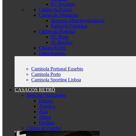
FC Juventus
Clubes da França
Clubes de Alemanha
Borussia Mönchengladbach
Eintracht Frankfurt
Clubes da Portugal
FC Porto
SL Benfica
Clubes NASL
Other leagues
Camisola Portugal Eusebio
Camisola Porto
Camisola Sporting Lisboa
CASACOS RETRÔ
Seleções Nacionales
Europa
America
Asia
Africa
Oceânia
Clubes de Futebol