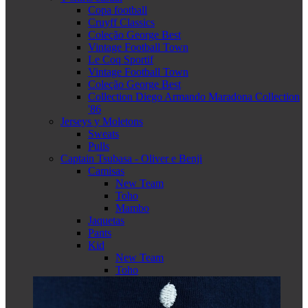
Copa football
Cruyff Classics
Coleção George Best
Vintage Football Town
Le Coq Sportif
Vintage Football Town
Coleção George Best
Collection Diego Armando Maradona Collection
'86
Jerseys y Moletons
Sweats
Pulls
Captain Tsubasa - Oliver e Benji
Camisas
New Team
Toho
Mambo
Jaquetas
Pants
Kid
New Team
Toho