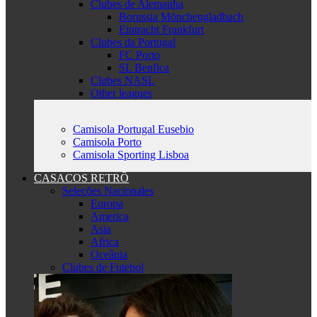
Clubes de Alemanha
Borussia Mönchengladbach
Eintracht Frankfurt
Clubes da Portugal
FC Porto
SL Benfica
Clubes NASL
Other leagues
Camisola Portugal Eusebio
Camisola Porto
Camisola Sporting Lisboa
CASACOS RETRÔ
Seleções Nacionales
Europa
America
Asia
Africa
Oceânia
Clubes de Futebol