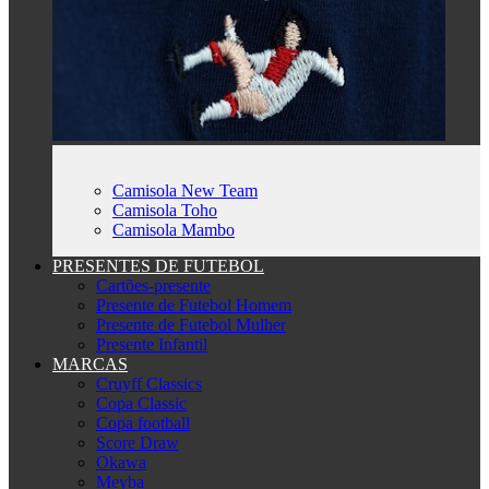
Camisola New Team
Camisola Toho
Camisola Mambo
PRESENTES DE FUTEBOL
Cartões-presente
Presente de Futebol Homem
Presente de Futebol Mulher
Presente Infantil
MARCAS
Cruyff Classics
Copa Classic
Copa football
Score Draw
Okawa
Meyba