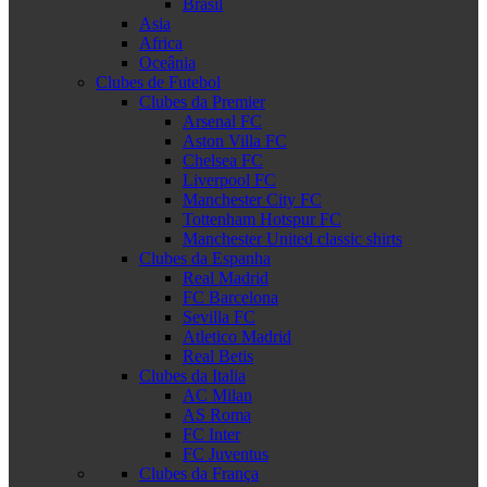
Brasil
Asia
Africa
Oceânia
Clubes de Futebol
Clubes da Premier
Arsenal FC
Aston Villa FC
Chelsea FC
Liverpool FC
Manchester City FC
Tottenham Hotspur FC
Manchester United classic shirts
Clubes da Espanha
Real Madrid
FC Barcelona
Sevilla FC
Atletico Madrid
Real Betis
Clubes da Italia
AC Milan
AS Roma
FC Inter
FC Juventus
Clubes da França