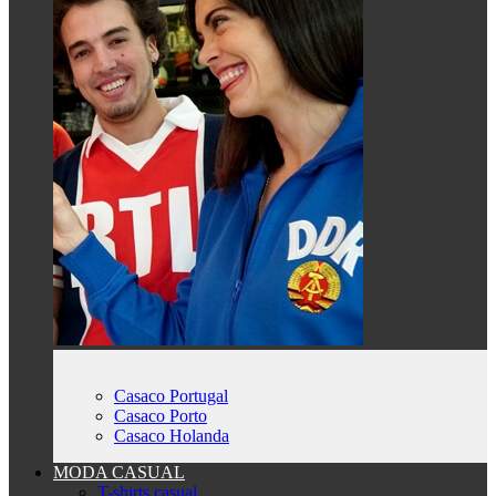
Casaco Portugal
Casaco Porto
Casaco Holanda
MODA CASUAL
T-shirts casual