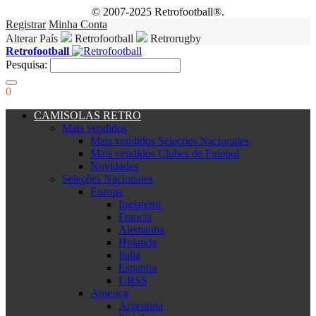
© 2007-2025 Retrofootball®.
Registrar
Minha Conta
Alterar País
Retrofootball
Retrorugby
Retrofootball
Pesquisa:
0
CAMISOLAS RETRO
Mais vendidos
Mais vendidos Seleções Nacionales
Mais vendidos Clubes de Futebol
Novidades
Seleções Nacionales
Europa
Inglaterra
Francia
Alemanha
Holanda
Italia
Espanha
URSS
America
Argentina