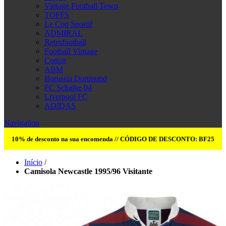
Vintage Football Town
TOFFS
Le Coq Sportif
ADMIRAL
Retrofootball
Football Vintage
Cotton
ABM
Borussia Dortmund
FC Schalke 04
Liverpool FC
ADIDAS
Navigation
10% de desconto na sua encomenda // CÓDIGO DE DESCONTO: BF25
Início
/
Camisola Newcastle 1995/96 Visitante