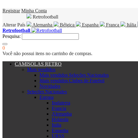
Registrar
Minha Conta
Retrofootball
Alterar País
Alemanha
Bélgica
Espanha
França
Itália
Retrofootball
Pesquisa:
0
Você não possui itens no carrinho de compras.
CAMISOLAS RETRO
Mais vendidos
Mais vendidos Seleções Nacionales
Mais vendidos Clubes de Futebol
Novidades
Seleções Nacionales
Europa
Inglaterra
Francia
Alemanha
Holanda
Italia
Espanha
URSS