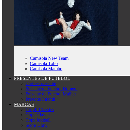
Camisola New Team
Camisola Toho
Camisola Mambo
PRESENTES DE FUTEBOL
Cartões-presente
Presente de Futebol Homem
Presente de Futebol Mulher
Presente Infantil
MARCAS
Cruyff Classics
Copa Classic
Copa football
Score Draw