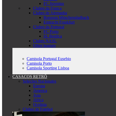
FC Juventus
Clubes da França
Clubes de Alemanha
Borussia Mönchengladbach
Eintracht Frankfurt
Clubes da Portugal
FC Porto
SL Benfica
Clubes NASL
Other leagues
Camisola Portugal Eusebio
Camisola Porto
Camisola Sporting Lisboa
CASACOS RETRÔ
Seleções Nacionales
Europa
America
Asia
Africa
Oceânia
Clubes de Futebol