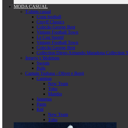
MODA CASUAL
T-shirts casual
Copa football
Cruyff Classics
Coleção George Best
Vintage Football Town
Le Coq Sportif
Vintage Football Town
Coleção George Best
Collection Diego Armando Maradona Collection '
Jerseys y Moletons
Sweats
Pulls
Captain Tsubasa - Oliver e Benji
Camisas
New Team
Toho
Mambo
Jaquetas
Pants
Kid
New Team
Toho