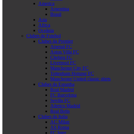
America
Argentina
Brasil
Asia
Africa
Oceânia
Clubes de Futebol
Clubes da Premier
Arsenal FC
Aston Villa FC
Chelsea FC
Liverpool FC
Manchester City FC
Tottenham Hotspur FC
Manchester United classic shirts
Clubes da Espanha
Real Madrid
FC Barcelona
Sevilla FC
Atletico Madrid
Real Betis
Clubes da Italia
AC Milan
AS Roma
FC Inter