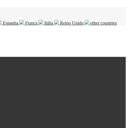
Espanha
França
Itália
Reino Unido
other countries