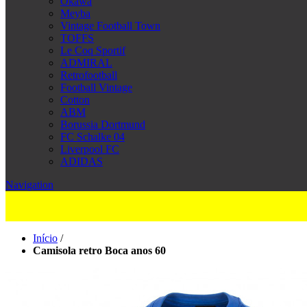
Okawa
Meyba
Vintage Football Town
TOFFS
Le Coq Sportif
ADMIRAL
Retrofootball
Football Vintage
Cotton
ABM
Borussia Dortmund
FC Schalke 04
Liverpool FC
ADIDAS
Navigation
Início
/
Camisola retro Boca anos 60