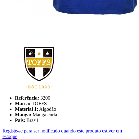
Referência:
3200
Marca:
TOFFS
Material 1:
Algodão
Manga:
Manga curta
País:
Brasil
Registe-se para ser notificado quando este produto estiver em
estoque