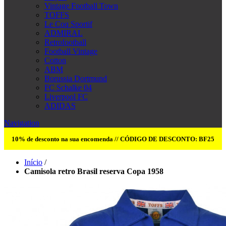
Vintage Football Town
TOFFS
Le Coq Sportif
ADMIRAL
Retrofootball
Football Vintage
Cotton
ABM
Borussia Dortmund
FC Schalke 04
Liverpool FC
ADIDAS
Navigation
10% de desconto na sua encomenda // CÓDIGO DE DESCONTO: BF25
Início
/
Camisola retro Brasil reserva Copa 1958