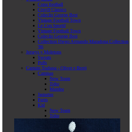
Copa football
Cruyff Classics
Coleção George Best
Vintage Football Town
Le Coq Sportif
Vintage Football Town
Coleção George Best
Collection Diego Armando Maradona Collection
'86
Jerseys y Moletons
Sweats
Pulls
Captain Tsubasa - Oliver e Benji
Camisas
New Team
Toho
Mambo
Jaquetas
Pants
Kid
New Team
Toho