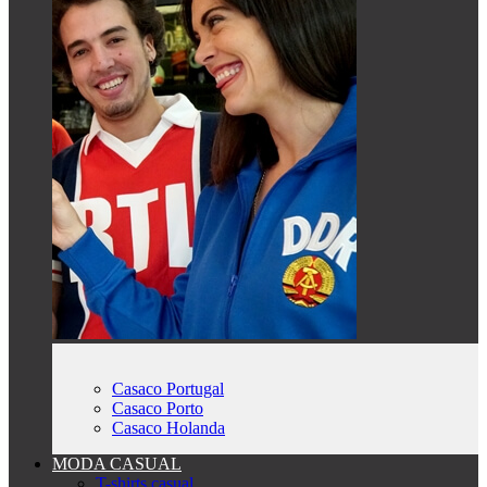
Casaco Portugal
Casaco Porto
Casaco Holanda
MODA CASUAL
T-shirts casual