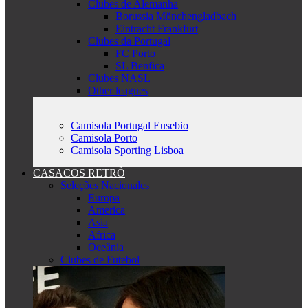
Clubes de Alemanha
Borussia Mönchengladbach
Eintracht Frankfurt
Clubes da Portugal
FC Porto
SL Benfica
Clubes NASL
Other leagues
Camisola Portugal Eusebio
Camisola Porto
Camisola Sporting Lisboa
CASACOS RETRÔ
Seleções Nacionales
Europa
America
Asia
Africa
Oceânia
Clubes de Futebol