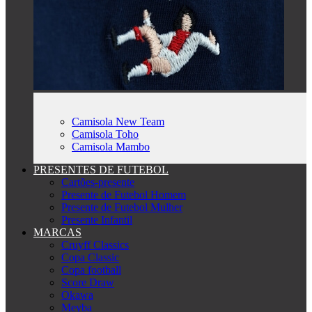
Camisola New Team
Camisola Toho
Camisola Mambo
PRESENTES DE FUTEBOL
Cartões-presente
Presente de Futebol Homem
Presente de Futebol Mulher
Presente Infantil
MARCAS
Cruyff Classics
Copa Classic
Copa football
Score Draw
Okawa
Meyba