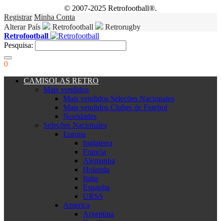
© 2007-2025 Retrofootball®.
Registrar
Minha Conta
Alterar País
Retrofootball
Retrorugby
Retrofootball
Pesquisa:
0
CAMISOLAS RETRO
Mais vendidos
Mais vendidos Seleções Nacionales
Mais vendidos Clubes de Futebol
Novidades
Seleções Nacionales
Europa
Inglaterra
Francia
Alemanha
Holanda
Italia
Espanha
URSS
America
Argentina