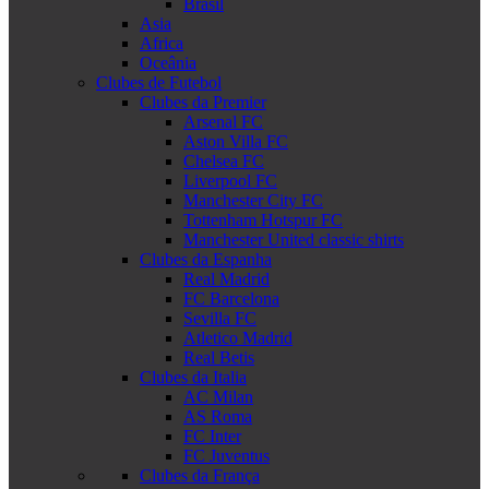
Brasil
Asia
Africa
Oceânia
Clubes de Futebol
Clubes da Premier
Arsenal FC
Aston Villa FC
Chelsea FC
Liverpool FC
Manchester City FC
Tottenham Hotspur FC
Manchester United classic shirts
Clubes da Espanha
Real Madrid
FC Barcelona
Sevilla FC
Atletico Madrid
Real Betis
Clubes da Italia
AC Milan
AS Roma
FC Inter
FC Juventus
Clubes da França