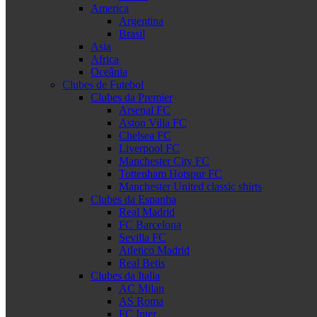
America
Argentina
Brasil
Asia
Africa
Oceânia
Clubes de Futebol
Clubes da Premier
Arsenal FC
Aston Villa FC
Chelsea FC
Liverpool FC
Manchester City FC
Tottenham Hotspur FC
Manchester United classic shirts
Clubes da Espanha
Real Madrid
FC Barcelona
Sevilla FC
Atletico Madrid
Real Betis
Clubes da Italia
AC Milan
AS Roma
FC Inter