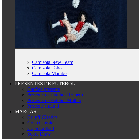
Camisola New Team
Camisola Toho
Camisola Mambo
PRESENTES DE FUTEBOL
Cartões-presente
Presente de Futebol Homem
Presente de Futebol Mulher
Presente Infantil
MARCAS
Cruyff Classics
Copa Classic
Copa football
Score Draw