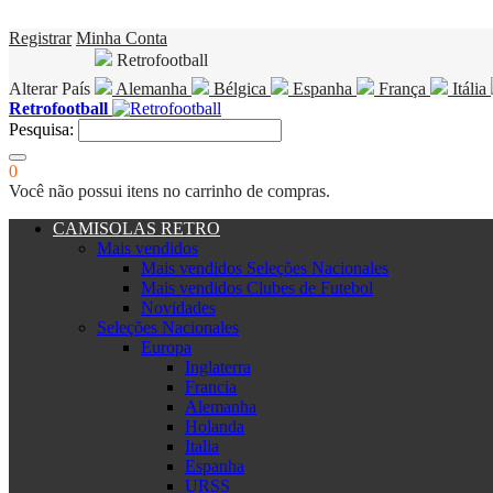
Registrar
Minha Conta
Retrofootball
Alterar País
Alemanha
Bélgica
Espanha
França
Itália
Retrofootball
Pesquisa:
0
Você não possui itens no carrinho de compras.
CAMISOLAS RETRO
Mais vendidos
Mais vendidos Seleções Nacionales
Mais vendidos Clubes de Futebol
Novidades
Seleções Nacionales
Europa
Inglaterra
Francia
Alemanha
Holanda
Italia
Espanha
URSS