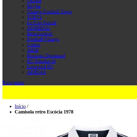
Okawa
Meyba
Vintage Football Town
TOFFS
Le Coq Sportif
ADMIRAL
Retrofootball
Football Vintage
Cotton
ABM
Borussia Dortmund
FC Schalke 04
Liverpool FC
ADIDAS
Navigation
Início
/
Camisola retro Escócia 1978