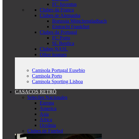
FC Juventus
Clubes da França
Clubes de Alemanha
Borussia Mönchengladbach
Eintracht Frankfurt
Clubes da Portugal
FC Porto
SL Benfica
Clubes NASL
Other leagues
Camisola Portugal Eusebio
Camisola Porto
Camisola Sporting Lisboa
CASACOS RETRÔ
Seleções Nacionales
Europa
America
Asia
Africa
Oceânia
Clubes de Futebol