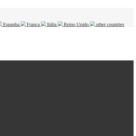
Espanha
França
Itália
Reino Unido
other countries