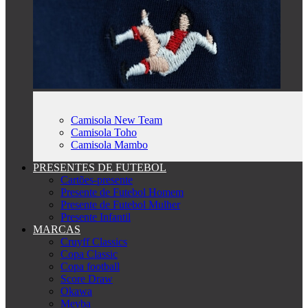
Camisola New Team
Camisola Toho
Camisola Mambo
PRESENTES DE FUTEBOL
Cartões-presente
Presente de Futebol Homem
Presente de Futebol Mulher
Presente Infantil
MARCAS
Cruyff Classics
Copa Classic
Copa football
Score Draw
Okawa
Meyba