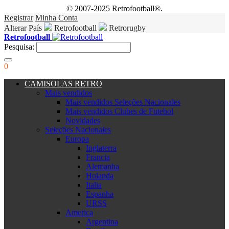
© 2007-2025 Retrofootball®.
Registrar
Minha Conta
Alterar País
Retrofootball
Retrorugby
Retrofootball
Pesquisa:
0
CAMISOLAS RETRO
Mais vendidos
Mais vendidos Seleções Nacionales
Mais vendidos Clubes de Futebol
Novidades
Seleções Nacionales
Europa
Inglaterra
Francia
Alemanha
Holanda
Italia
Espanha
URSS
America
Argentina