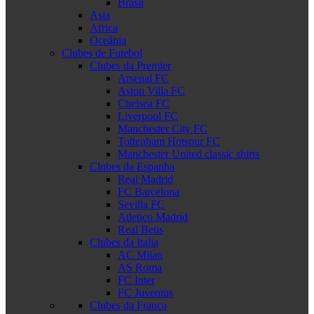
Brasil
Asia
Africa
Oceânia
Clubes de Futebol
Clubes da Premier
Arsenal FC
Aston Villa FC
Chelsea FC
Liverpool FC
Manchester City FC
Tottenham Hotspur FC
Manchester United classic shirts
Clubes da Espanha
Real Madrid
FC Barcelona
Sevilla FC
Atletico Madrid
Real Betis
Clubes da Italia
AC Milan
AS Roma
FC Inter
FC Juventus
Clubes da França