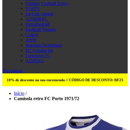
Vintage Football Town
TOFFS
Le Coq Sportif
ADMIRAL
Retrofootball
Football Vintage
Cotton
ABM
Borussia Dortmund
FC Schalke 04
Liverpool FC
ADIDAS
Navigation
10% de desconto na sua encomenda // CÓDIGO DE DESCONTO: BF25
Início
/
Camisola retro FC Porto 1971/72