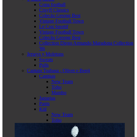
Copa football
Cruyff Classics
Coleção George Best
Vintage Football Town
Le Coq Sportif
Vintage Football Town
Coleção George Best
Collection Diego Armando Maradona Collection
'86
Jerseys y Moletons
Sweats
Pulls
Captain Tsubasa - Oliver e Benji
Camisas
New Team
Toho
Mambo
Jaquetas
Pants
Kid
New Team
Toho