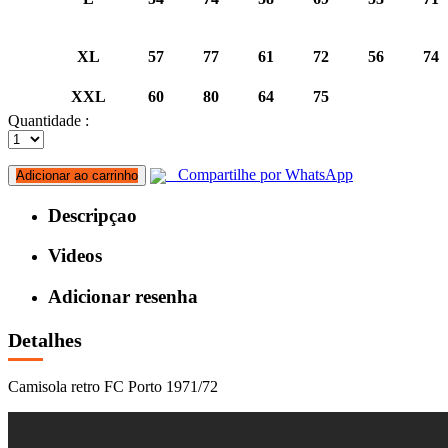
XL
57
77
61
72
56
74
XXL
60
80
64
75
Quantidade :
Compartilhe por WhatsApp
Adicionar ao carrinho
Descripçao
Videos
Adicionar resenha
Detalhes
Camisola retro FC Porto 1971/72