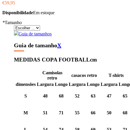
€59,95
Disponibilidade
Em estoque
*
Tamanho
Guia de tamanhos
Guia de tamanho
X
MEDIDAS COPA FOOTBALL
cm
Camisolas
casacos retro
T-shirts
retro
dimensões
Largura
Longo
Largura
Longo
Largura
Long
S
48
68
52
63
47
65
M
51
71
55
66
50
68
L
54
74
58
69
53
71