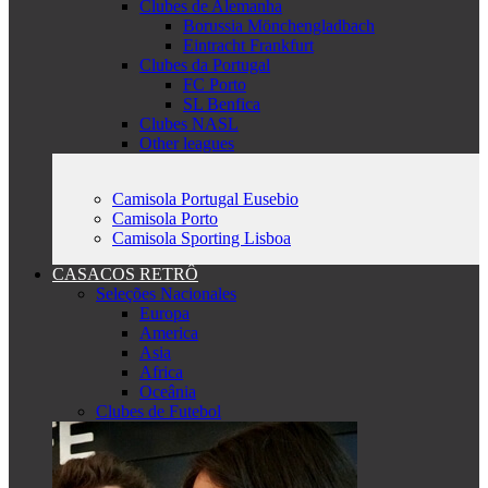
Clubes de Alemanha
Borussia Mönchengladbach
Eintracht Frankfurt
Clubes da Portugal
FC Porto
SL Benfica
Clubes NASL
Other leagues
Camisola Portugal Eusebio
Camisola Porto
Camisola Sporting Lisboa
CASACOS RETRÔ
Seleções Nacionales
Europa
America
Asia
Africa
Oceânia
Clubes de Futebol