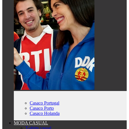
Casaco Portugal
Casaco Porto
Casaco Holanda
MODA CASUAL
T-shirts casual