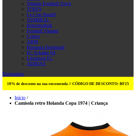
Vintage Football Town
TOFFS
Le Coq Sportif
ADMIRAL
Retrofootball
Football Vintage
Cotton
ABM
Borussia Dortmund
FC Schalke 04
Liverpool FC
ADIDAS
Navigation
10% de desconto na sua encomenda // CÓDIGO DE DESCONTO: BF25
Início
/
Camisola retro Holanda Copa 1974 | Criança