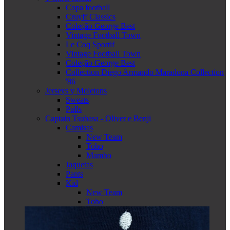
Copa football
Cruyff Classics
Coleção George Best
Vintage Football Town
Le Coq Sportif
Vintage Football Town
Coleção George Best
Collection Diego Armando Maradona Collection
'86
Jerseys y Moletons
Sweats
Pulls
Captain Tsubasa - Oliver e Benji
Camisas
New Team
Toho
Mambo
Jaquetas
Pants
Kid
New Team
Toho