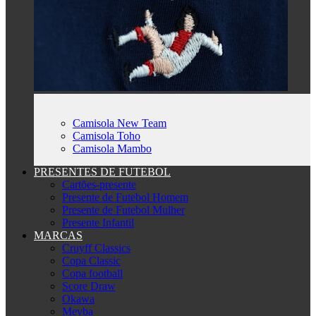
Camisola New Team
Camisola Toho
Camisola Mambo
PRESENTES DE FUTEBOL
Cartões-presente
Presente de Futebol Homem
Presente de Futebol Mulher
Presente Infantil
MARCAS
Cruyff Classics
Copa Classic
Copa football
Score Draw
Okawa
Meyba