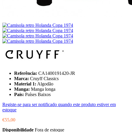
Referência:
CA1400191420-JR
Marca:
Cruyff Classics
Material 1:
Algodão
Manga:
Manga longa
País:
Países Baixos
Registe-se para ser notificado quando este produto estiver em
estoque
€55,00
Disponibilidade
Fora de estoque