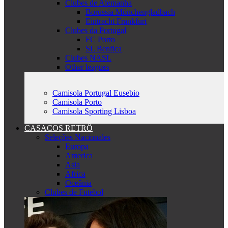
Clubes de Alemanha
Borussia Mönchengladbach
Eintracht Frankfurt
Clubes da Portugal
FC Porto
SL Benfica
Clubes NASL
Other leagues
Camisola Portugal Eusebio
Camisola Porto
Camisola Sporting Lisboa
CASACOS RETRÔ
Seleções Nacionales
Europa
America
Asia
Africa
Oceânia
Clubes de Futebol