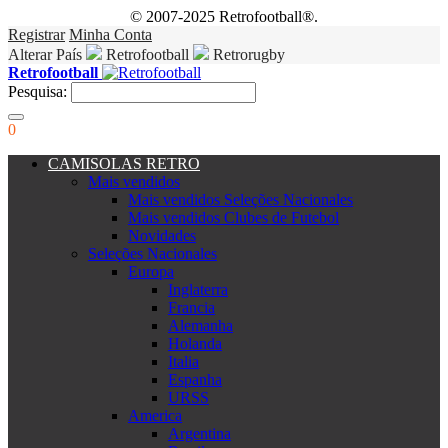
© 2007-2025 Retrofootball®.
Registrar
Minha Conta
Alterar País
Retrofootball
Retrorugby
Retrofootball
Pesquisa:
0
CAMISOLAS RETRO
Mais vendidos
Mais vendidos Seleções Nacionales
Mais vendidos Clubes de Futebol
Novidades
Seleções Nacionales
Europa
Inglaterra
Francia
Alemanha
Holanda
Italia
Espanha
URSS
America
Argentina