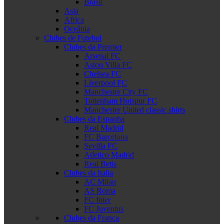
Brasil
Asia
Africa
Oceânia
Clubes de Futebol
Clubes da Premier
Arsenal FC
Aston Villa FC
Chelsea FC
Liverpool FC
Manchester City FC
Tottenham Hotspur FC
Manchester United classic shirts
Clubes da Espanha
Real Madrid
FC Barcelona
Sevilla FC
Atletico Madrid
Real Betis
Clubes da Italia
AC Milan
AS Roma
FC Inter
FC Juventus
Clubes da França