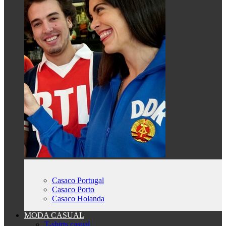
Casaco Portugal
Casaco Porto
Casaco Holanda
MODA CASUAL
T-shirts casual