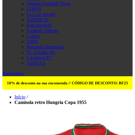
Vintage Football Town
TOFFS
Le Coq Sportif
ADMIRAL
Retrofootball
Football Vintage
Cotton
ABM
Borussia Dortmund
FC Schalke 04
Liverpool FC
ADIDAS
Navigation
10% de desconto na sua encomenda // CÓDIGO DE DESCONTO: BF25
Início
/
Camisola retro Hungria Copa 1955