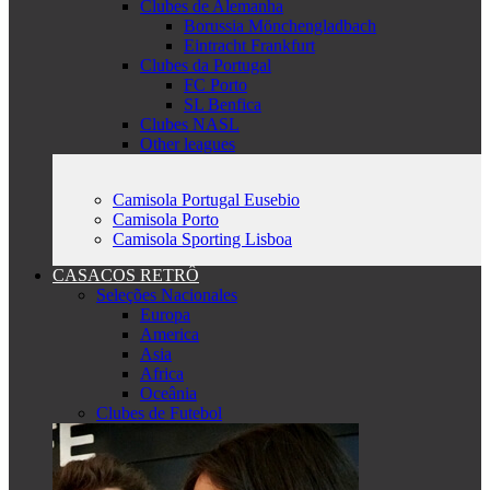
Clubes de Alemanha
Borussia Mönchengladbach
Eintracht Frankfurt
Clubes da Portugal
FC Porto
SL Benfica
Clubes NASL
Other leagues
Camisola Portugal Eusebio
Camisola Porto
Camisola Sporting Lisboa
CASACOS RETRÔ
Seleções Nacionales
Europa
America
Asia
Africa
Oceânia
Clubes de Futebol