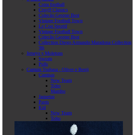
Copa football
Cruyff Classics
Coleção George Best
Vintage Football Town
Le Coq Sportif
Vintage Football Town
Coleção George Best
Collection Diego Armando Maradona Collection
'86
Jerseys y Moletons
Sweats
Pulls
Captain Tsubasa - Oliver e Benji
Camisas
New Team
Toho
Mambo
Jaquetas
Pants
Kid
New Team
Toho