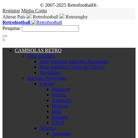
© 2007-2025 Retrofootball®.
Registrar
Minha Conta
Alterar País
Retrofootball
Retrorugby
Retrofootball
Pesquisa:
0
CAMISOLAS RETRO
Mais vendidos
Mais vendidos Seleções Nacionales
Mais vendidos Clubes de Futebol
Novidades
Seleções Nacionales
Europa
Inglaterra
Francia
Alemanha
Holanda
Italia
Espanha
URSS
America
Argentina