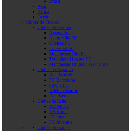
Brasil
Asia
Africa
Oceânia
Clubes de Futebol
Clubes da Premier
Arsenal FC
Aston Villa FC
Chelsea FC
Liverpool FC
Manchester City FC
Tottenham Hotspur FC
Manchester United classic shirts
Clubes da Espanha
Real Madrid
FC Barcelona
Sevilla FC
Atletico Madrid
Real Betis
Clubes da Italia
AC Milan
AS Roma
FC Inter
FC Juventus
Clubes da França