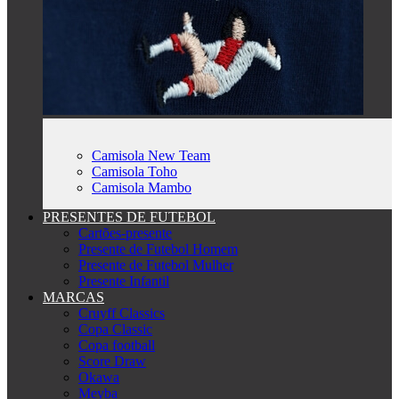
Camisola New Team
Camisola Toho
Camisola Mambo
PRESENTES DE FUTEBOL
Cartões-presente
Presente de Futebol Homem
Presente de Futebol Mulher
Presente Infantil
MARCAS
Cruyff Classics
Copa Classic
Copa football
Score Draw
Okawa
Meyba