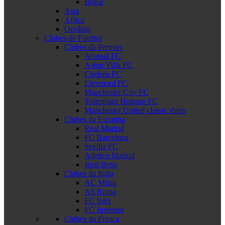
Brasil
Asia
Africa
Oceânia
Clubes de Futebol
Clubes da Premier
Arsenal FC
Aston Villa FC
Chelsea FC
Liverpool FC
Manchester City FC
Tottenham Hotspur FC
Manchester United classic shirts
Clubes da Espanha
Real Madrid
FC Barcelona
Sevilla FC
Atletico Madrid
Real Betis
Clubes da Italia
AC Milan
AS Roma
FC Inter
FC Juventus
Clubes da França