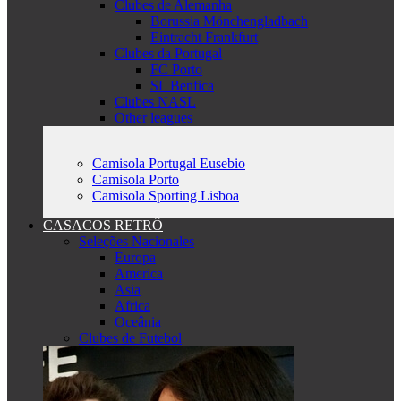
Clubes de Alemanha
Borussia Mönchengladbach
Eintracht Frankfurt
Clubes da Portugal
FC Porto
SL Benfica
Clubes NASL
Other leagues
Camisola Portugal Eusebio
Camisola Porto
Camisola Sporting Lisboa
CASACOS RETRÔ
Seleções Nacionales
Europa
America
Asia
Africa
Oceânia
Clubes de Futebol