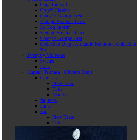
Copa football
Cruyff Classics
Coleção George Best
Vintage Football Town
Le Coq Sportif
Vintage Football Town
Coleção George Best
Collection Diego Armando Maradona Collection
'86
Jerseys y Moletons
Sweats
Pulls
Captain Tsubasa - Oliver e Benji
Camisas
New Team
Toho
Mambo
Jaquetas
Pants
Kid
New Team
Toho