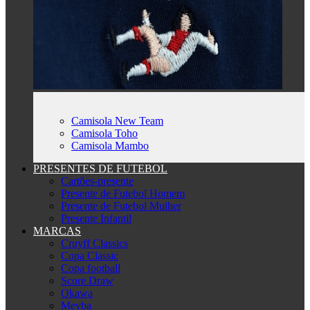
Camisola New Team
Camisola Toho
Camisola Mambo
PRESENTES DE FUTEBOL
Cartões-presente
Presente de Futebol Homem
Presente de Futebol Mulher
Presente Infantil
MARCAS
Cruyff Classics
Copa Classic
Copa football
Score Draw
Okawa
Meyba