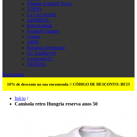
Vintage Football Town
TOFFS
Le Coq Sportif
ADMIRAL
Retrofootball
Football Vintage
Cotton
ABM
Borussia Dortmund
FC Schalke 04
Liverpool FC
ADIDAS
Navigation
10% de desconto na sua encomenda // CÓDIGO DE DESCONTO: BF25
Início
/
Camisola retro Hungria reserva anos 50