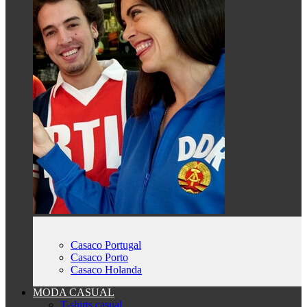
Casaco Portugal
Casaco Porto
Casaco Holanda
MODA CASUAL
T-shirts casual