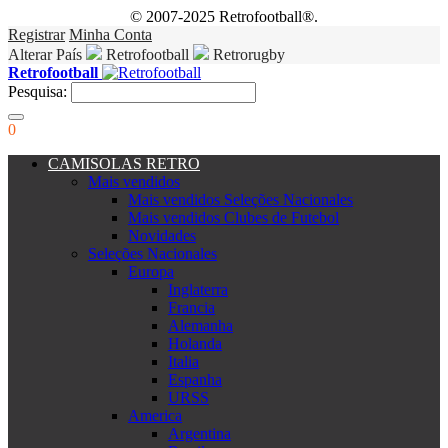
© 2007-2025 Retrofootball®.
Registrar
Minha Conta
Alterar País
Retrofootball
Retrorugby
Retrofootball
Pesquisa:
0
CAMISOLAS RETRO
Mais vendidos
Mais vendidos Seleções Nacionales
Mais vendidos Clubes de Futebol
Novidades
Seleções Nacionales
Europa
Inglaterra
Francia
Alemanha
Holanda
Italia
Espanha
URSS
America
Argentina