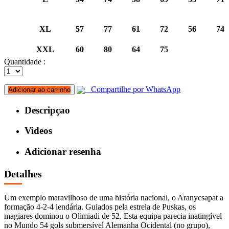
XL
57
77
61
72
56
74
XXL
60
80
64
75
Quantidade :
Compartilhe por WhatsApp
Adicionar ao carrinho
Descripçao
Videos
Adicionar resenha
Detalhes
Um exemplo maravilhoso de uma história nacional, o Aranycsapat a
formação 4-2-4 lendária. Guiados pela estrela de Puskas, os
magiares dominou o Olimiadi de 52. Esta equipa parecia inatingível
no Mundo 54 gols submersível Alemanha Ocidental (no grupo),