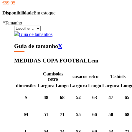
€59,95
Disponibilidade
Em estoque
*
Tamanho
Guia de tamanhos
Guia de tamanho
X
MEDIDAS COPA FOOTBALL
cm
Camisolas
casacos retro
T-shirts
retro
dimensões
Largura
Longo
Largura
Longo
Largura
Long
S
48
68
52
63
47
65
M
51
71
55
66
50
68
L
54
74
58
69
53
71