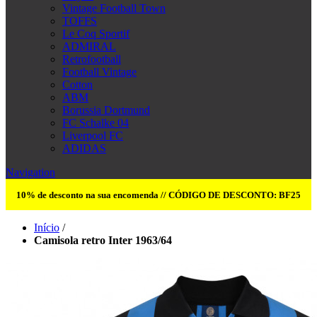
Vintage Football Town
TOFFS
Le Coq Sportif
ADMIRAL
Retrofootball
Football Vintage
Cotton
ABM
Borussia Dortmund
FC Schalke 04
Liverpool FC
ADIDAS
Navigation
10% de desconto na sua encomenda // CÓDIGO DE DESCONTO: BF25
Início
/
Camisola retro Inter 1963/64