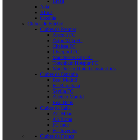
Brasil
Asia
Africa
Oceânia
Clubes de Futebol
Clubes da Premier
Arsenal FC
Aston Villa FC
Chelsea FC
Liverpool FC
Manchester City FC
Tottenham Hotspur FC
Manchester United classic shirts
Clubes da Espanha
Real Madrid
FC Barcelona
Sevilla FC
Atletico Madrid
Real Betis
Clubes da Italia
AC Milan
AS Roma
FC Inter
FC Juventus
Clubes da França