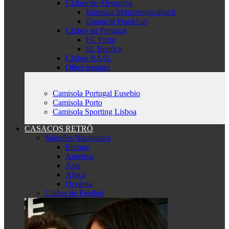
Clubes de Alemanha
Borussia Mönchengladbach
Eintracht Frankfurt
Clubes da Portugal
FC Porto
SL Benfica
Clubes NASL
Other leagues
Camisola Portugal Eusebio
Camisola Porto
Camisola Sporting Lisboa
CASACOS RETRÔ
Seleções Nacionales
Europa
America
Asia
Africa
Oceânia
Clubes de Futebol