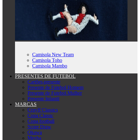
Camisola New Team
Camisola Toho
Camisola Mambo
PRESENTES DE FUTEBOL
Cartões-presente
Presente de Futebol Homem
Presente de Futebol Mulher
Presente Infantil
MARCAS
Cruyff Classics
Copa Classic
Copa football
Score Draw
Okawa
Meyba