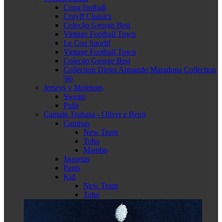
Copa football
Cruyff Classics
Coleção George Best
Vintage Football Town
Le Coq Sportif
Vintage Football Town
Coleção George Best
Collection Diego Armando Maradona Collection
'86
Jerseys y Moletons
Sweats
Pulls
Captain Tsubasa - Oliver e Benji
Camisas
New Team
Toho
Mambo
Jaquetas
Pants
Kid
New Team
Toho