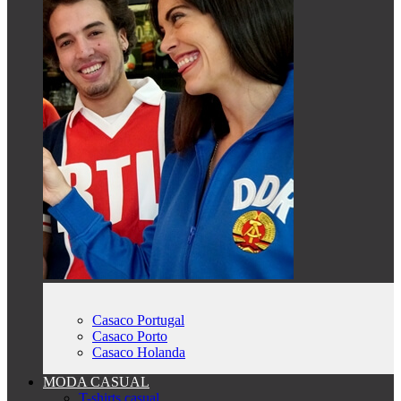
Casaco Portugal
Casaco Porto
Casaco Holanda
MODA CASUAL
T-shirts casual