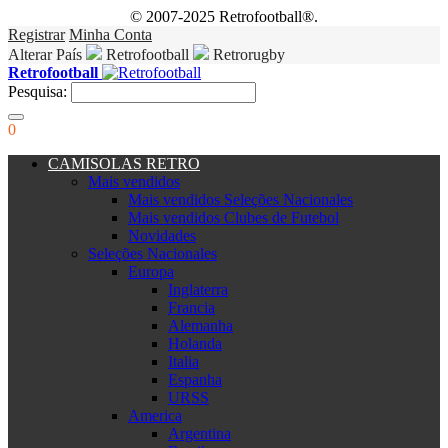
© 2007-2025 Retrofootball®.
Registrar
Minha Conta
Alterar País
Retrofootball
Retrorugby
Retrofootball
Pesquisa:
0
CAMISOLAS RETRO
Mais vendidos
Mais vendidos Seleções Nacionales
Mais vendidos Clubes de Futebol
Novidades
Seleções Nacionales
Europa
Inglaterra
Francia
Alemanha
Holanda
Italia
Espanha
URSS
America
Argentina