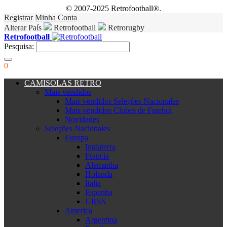
© 2007-2025 Retrofootball®.
Registrar
Minha Conta
Alterar País
Retrofootball
Retrorugby
Retrofootball
Pesquisa:
0
CAMISOLAS RETRO
Mais vendidos
Mais vendidos Seleções Nacionales
Mais vendidos Clubes de Futebol
Novidades
Seleções Nacionales
Europa
Inglaterra
Francia
Alemanha
Holanda
Italia
Espanha
URSS
America
Argentina