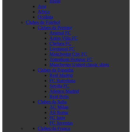
Brasil
Asia
Africa
Oceânia
Clubes de Futebol
Clubes da Premier
Arsenal FC
Aston Villa FC
Chelsea FC
Liverpool FC
Manchester City FC
Tottenham Hotspur FC
Manchester United classic shirts
Clubes da Espanha
Real Madrid
FC Barcelona
Sevilla FC
Atletico Madrid
Real Betis
Clubes da Italia
AC Milan
AS Roma
FC Inter
FC Juventus
Clubes da França