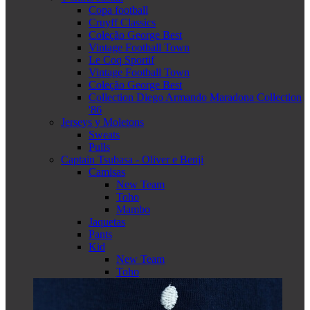
Copa football
Cruyff Classics
Coleção George Best
Vintage Football Town
Le Coq Sportif
Vintage Football Town
Coleção George Best
Collection Diego Armando Maradona Collection
'86
Jerseys y Moletons
Sweats
Pulls
Captain Tsubasa - Oliver e Benji
Camisas
New Team
Toho
Mambo
Jaquetas
Pants
Kid
New Team
Toho