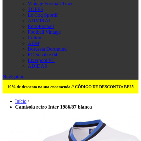
Vintage Football Town
TOFFS
Le Coq Sportif
ADMIRAL
Retrofootball
Football Vintage
Cotton
ABM
Borussia Dortmund
FC Schalke 04
Liverpool FC
ADIDAS
Navigation
10% de desconto na sua encomenda // CÓDIGO DE DESCONTO: BF25
Início
/
Camisola retro Inter 1986/87 blanca