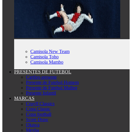
Camisola New Team
Camisola Toho
Camisola Mambo
PRESENTES DE FUTEBOL
Cartões-presente
Presente de Futebol Homem
Presente de Futebol Mulher
Presente Infantil
MARCAS
Cruyff Classics
Copa Classic
Copa football
Score Draw
Okawa
Meyba