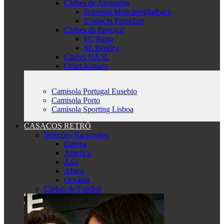
Clubes de Alemanha
Borussia Mönchengladbach
Eintracht Frankfurt
Clubes da Portugal
FC Porto
SL Benfica
Clubes NASL
Other leagues
Camisola Portugal Eusebio
Camisola Porto
Camisola Sporting Lisboa
CASACOS RETRÔ
Seleções Nacionales
Europa
America
Asia
Africa
Oceânia
Clubes de Futebol