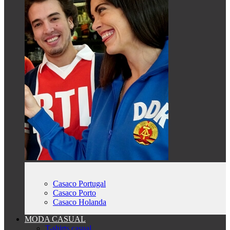
Casaco Portugal
Casaco Porto
Casaco Holanda
MODA CASUAL
T-shirts casual