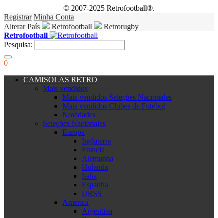
© 2007-2025 Retrofootball®.
Registrar
Minha Conta
Alterar País
Retrofootball
Retrorugby
Retrofootball
Pesquisa:
0
CAMISOLAS RETRO
Mais vendidos
Mais vendidos Seleções Nacionales
Mais vendidos Clubes de Futebol
Novidades
Seleções Nacionales
Europa
Inglaterra
Francia
Alemanha
Holanda
Italia
Espanha
URSS
America
Argentina