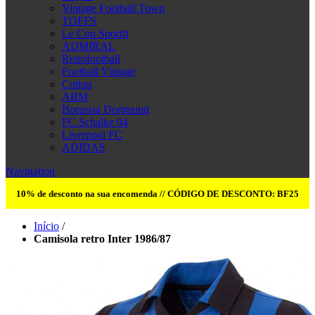
Vintage Football Town
TOFFS
Le Coq Sportif
ADMIRAL
Retrofootball
Football Vintage
Cotton
ABM
Borussia Dortmund
FC Schalke 04
Liverpool FC
ADIDAS
Navigation
10% de desconto na sua encomenda // CÓDIGO DE DESCONTO: BF25
Início
/
Camisola retro Inter 1986/87