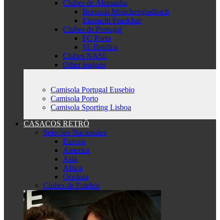
Clubes de Alemanha
Borussia Mönchengladbach
Eintracht Frankfurt
Clubes da Portugal
FC Porto
SL Benfica
Clubes NASL
Other leagues
Camisola Portugal Eusebio
Camisola Porto
Camisola Sporting Lisboa
CASACOS RETRÔ
Seleções Nacionales
Europa
America
Asia
Africa
Oceânia
Clubes de Futebol