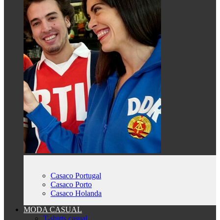
Casaco Portugal
Casaco Porto
Casaco Holanda
MODA CASUAL
T-shirts casual