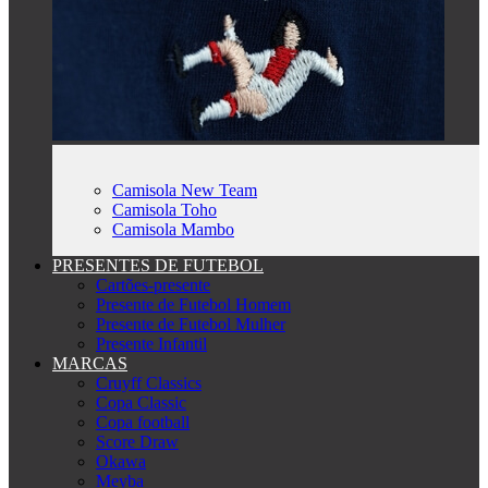
Camisola New Team
Camisola Toho
Camisola Mambo
PRESENTES DE FUTEBOL
Cartões-presente
Presente de Futebol Homem
Presente de Futebol Mulher
Presente Infantil
MARCAS
Cruyff Classics
Copa Classic
Copa football
Score Draw
Okawa
Meyba