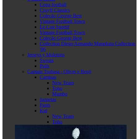
Copa football
Cruyff Classics
Coleção George Best
Vintage Football Town
Le Coq Sportif
Vintage Football Town
Coleção George Best
Collection Diego Armando Maradona Collection
'86
Jerseys y Moletons
Sweats
Pulls
Captain Tsubasa - Oliver e Benji
Camisas
New Team
Toho
Mambo
Jaquetas
Pants
Kid
New Team
Toho