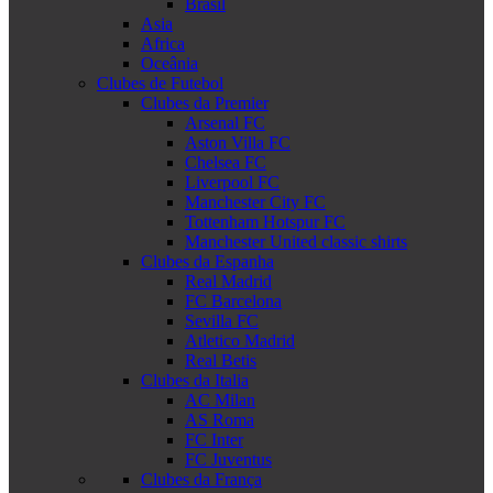
Brasil
Asia
Africa
Oceânia
Clubes de Futebol
Clubes da Premier
Arsenal FC
Aston Villa FC
Chelsea FC
Liverpool FC
Manchester City FC
Tottenham Hotspur FC
Manchester United classic shirts
Clubes da Espanha
Real Madrid
FC Barcelona
Sevilla FC
Atletico Madrid
Real Betis
Clubes da Italia
AC Milan
AS Roma
FC Inter
FC Juventus
Clubes da França