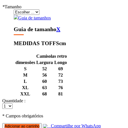
*
Tamanho
Guia de tamanhos
Guia de tamanho
X
MEDIDAS TOFFS
cm
Camisolas retro
dimensões
Largura
Longo
S
52
69
M
56
72
L
60
73
XL
63
76
XXL
68
81
Quantidade :
* Campos obrigatórios
Compartilhe por WhatsApp
Adicionar ao carrinho