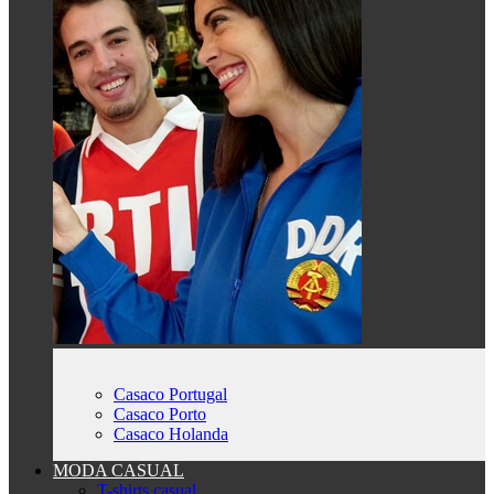
Casaco Portugal
Casaco Porto
Casaco Holanda
MODA CASUAL
T-shirts casual