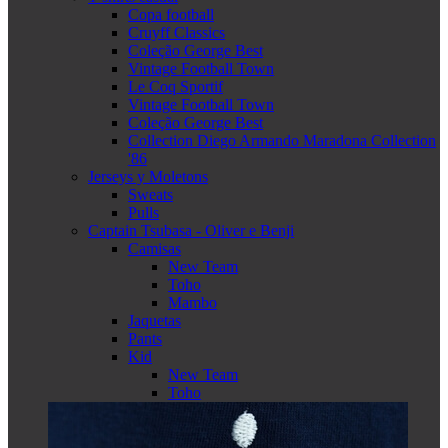
Copa football
Cruyff Classics
Coleção George Best
Vintage Football Town
Le Coq Sportif
Vintage Football Town
Coleção George Best
Collection Diego Armando Maradona Collection
'86
Jerseys y Moletons
Sweats
Pulls
Captain Tsubasa - Oliver e Benji
Camisas
New Team
Toho
Mambo
Jaquetas
Pants
Kid
New Team
Toho