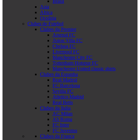
Brasil
Asia
Africa
Oceânia
Clubes de Futebol
Clubes da Premier
Arsenal FC
Aston Villa FC
Chelsea FC
Liverpool FC
Manchester City FC
Tottenham Hotspur FC
Manchester United classic shirts
Clubes da Espanha
Real Madrid
FC Barcelona
Sevilla FC
Atletico Madrid
Real Betis
Clubes da Italia
AC Milan
AS Roma
FC Inter
FC Juventus
Clubes da França