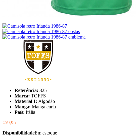
Referência:
3251
Marca:
TOFFS
Material 1:
Algodão
Manga:
Manga curta
País:
Itália
€59,95
Disponibilidade
Em estoque