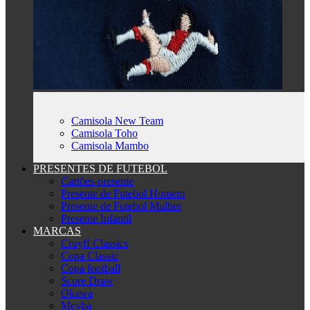
Camisola New Team
Camisola Toho
Camisola Mambo
PRESENTES DE FUTEBOL
Cartões-presente
Presente de Futebol Homem
Presente de Futebol Mulher
Presente Infantil
MARCAS
Cruyff Classics
Copa Classic
Copa football
Score Draw
Okawa
Meyba