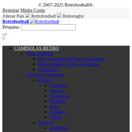
© 2007-2025 Retrofootball®.
Registrar
Minha Conta
Alterar País
Retrofootball
Retrorugby
Retrofootball
Pesquisa:
0
CAMISOLAS RETRO
Mais vendidos
Mais vendidos Seleções Nacionales
Mais vendidos Clubes de Futebol
Novidades
Seleções Nacionales
Europa
Inglaterra
Francia
Alemanha
Holanda
Italia
Espanha
URSS
America
Argentina