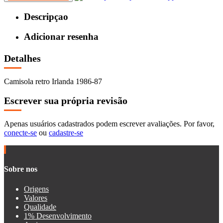
Descripçao
Adicionar resenha
Detalhes
Camisola retro Irlanda 1986-87
Escrever sua própria revisão
Apenas usuários cadastrados podem escrever avaliações. Por favor,
conecte-se
ou
cadastre-se
Sobre nos
Origens
Valores
Qualidade
1% Desenvolvimento