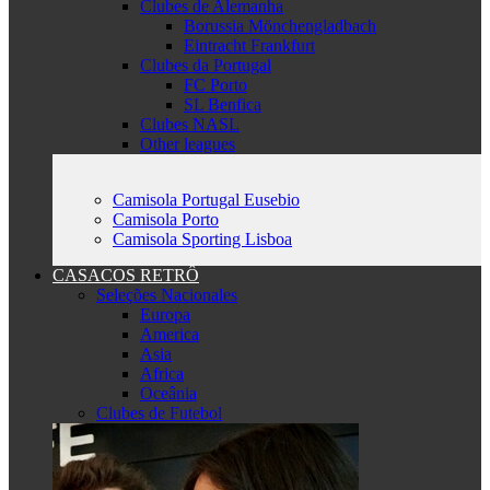
Clubes de Alemanha
Borussia Mönchengladbach
Eintracht Frankfurt
Clubes da Portugal
FC Porto
SL Benfica
Clubes NASL
Other leagues
Camisola Portugal Eusebio
Camisola Porto
Camisola Sporting Lisboa
CASACOS RETRÔ
Seleções Nacionales
Europa
America
Asia
Africa
Oceânia
Clubes de Futebol