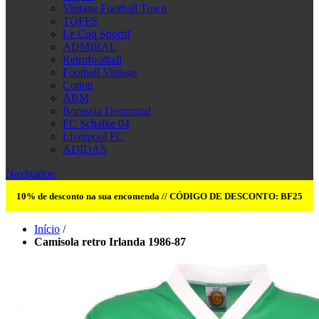
Vintage Football Town
TOFFS
Le Coq Sportif
ADMIRAL
Retrofootball
Football Vintage
Cotton
ABM
Borussia Dortmund
FC Schalke 04
Liverpool FC
ADIDAS
Navigation
10% de desconto na sua encomenda // CÓDIGO DE DESCONTO: BF25
Início
/
Camisola retro Irlanda 1986-87