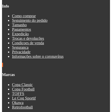
Info
Como comprar
Seguimento do pedido
Tamanho
Pagamentos
Expedição
Trocas e devoluções
Condiçoes de venda
Segurança
Privacidade
Informações sobre o coronavírus
Marcas
Copa Classic
Copa Football
TOFFS
Le Coq Sportif
Okawa
Retrofootball