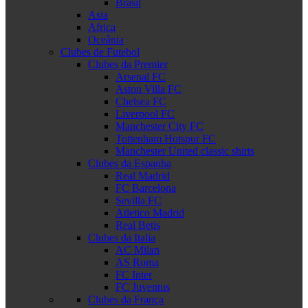
Brasil
Asia
Africa
Oceânia
Clubes de Futebol
Clubes da Premier
Arsenal FC
Aston Villa FC
Chelsea FC
Liverpool FC
Manchester City FC
Tottenham Hotspur FC
Manchester United classic shirts
Clubes da Espanha
Real Madrid
FC Barcelona
Sevilla FC
Atletico Madrid
Real Betis
Clubes da Italia
AC Milan
AS Roma
FC Inter
FC Juventus
Clubes da França