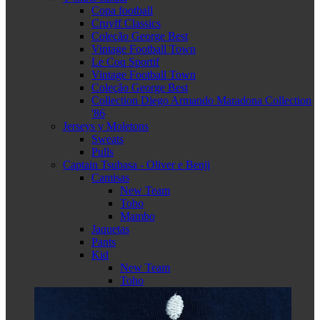
Copa football
Cruyff Classics
Coleção George Best
Vintage Football Town
Le Coq Sportif
Vintage Football Town
Coleção George Best
Collection Diego Armando Maradona Collection
'86
Jerseys y Moletons
Sweats
Pulls
Captain Tsubasa - Oliver e Benji
Camisas
New Team
Toho
Mambo
Jaquetas
Pants
Kid
New Team
Toho