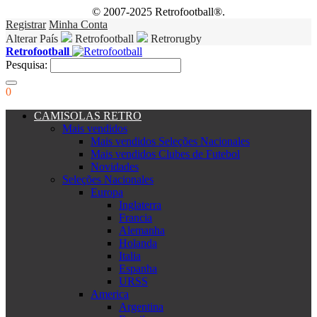
© 2007-2025 Retrofootball®.
Registrar
Minha Conta
Alterar País
Retrofootball
Retrorugby
Retrofootball
Pesquisa:
0
CAMISOLAS RETRO
Mais vendidos
Mais vendidos Seleções Nacionales
Mais vendidos Clubes de Futebol
Novidades
Seleções Nacionales
Europa
Inglaterra
Francia
Alemanha
Holanda
Italia
Espanha
URSS
America
Argentina