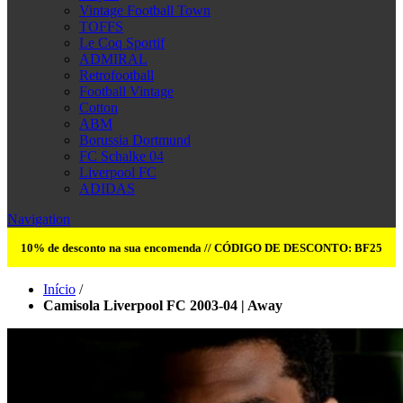
Vintage Football Town
TOFFS
Le Coq Sportif
ADMIRAL
Retrofootball
Football Vintage
Cotton
ABM
Borussia Dortmund
FC Schalke 04
Liverpool FC
ADIDAS
Navigation
10% de desconto na sua encomenda // CÓDIGO DE DESCONTO: BF25
Início
/
Camisola Liverpool FC 2003-04 | Away