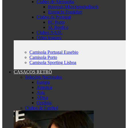
Clubes de Alemanha
Borussia Mönchengladbach
Eintracht Frankfurt
Clubes da Portugal
FC Porto
SL Benfica
Clubes NASL
Other leagues
Camisola Portugal Eusebio
Camisola Porto
Camisola Sporting Lisboa
CASACOS RETRÔ
Seleções Nacionales
Europa
America
Asia
Africa
Oceânia
Clubes de Futebol