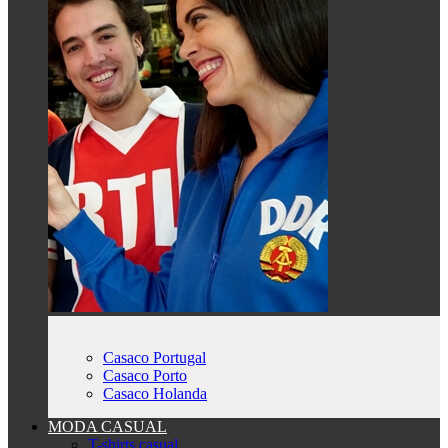
Casaco Portugal
Casaco Porto
Casaco Holanda
MODA CASUAL
T-shirts casual