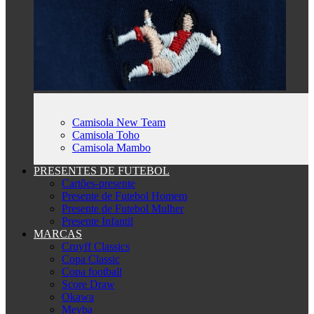
Camisola New Team
Camisola Toho
Camisola Mambo
PRESENTES DE FUTEBOL
Cartões-presente
Presente de Futebol Homem
Presente de Futebol Mulher
Presente Infantil
MARCAS
Cruyff Classics
Copa Classic
Copa football
Score Draw
Okawa
Meyba