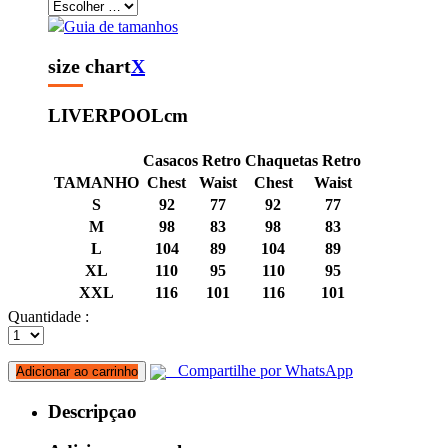
Guia de tamanhos
size chart
X
LIVERPOOL
cm
Casacos Retro
Chaquetas Retro
TAMANHO
Chest
Waist
Chest
Waist
S
92
77
92
77
M
98
83
98
83
L
104
89
104
89
XL
110
95
110
95
XXL
116
101
116
101
Quantidade :
Compartilhe por WhatsApp
Adicionar ao carrinho
Descripçao