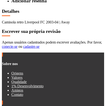
Adicionar resenha
Detalhes
Camisola retro Liverpool FC 2003-04 | Away
Escrever sua própria revisão
Apenas usuários cadastrados podem escrever avaliações. Por favor,
conecte-se
ou
cadastre-se
Sobre nos
Origens
Valores
Qualidade
1% Desenvolvimento
Amigos
Contato