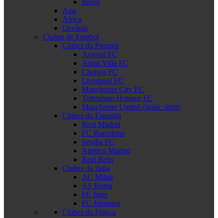
Brasil
Asia
Africa
Oceânia
Clubes de Futebol
Clubes da Premier
Arsenal FC
Aston Villa FC
Chelsea FC
Liverpool FC
Manchester City FC
Tottenham Hotspur FC
Manchester United classic shirts
Clubes da Espanha
Real Madrid
FC Barcelona
Sevilla FC
Atletico Madrid
Real Betis
Clubes da Italia
AC Milan
AS Roma
FC Inter
FC Juventus
Clubes da França