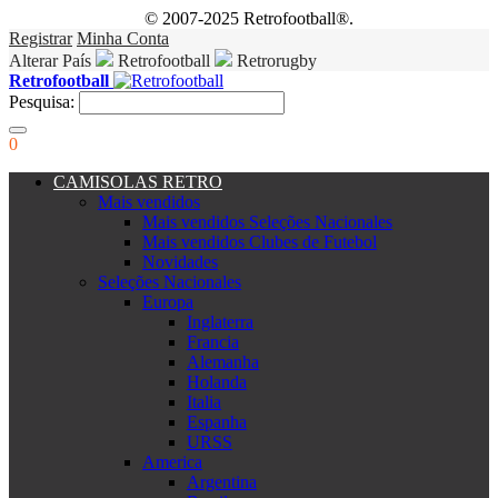
© 2007-2025 Retrofootball®.
Registrar
Minha Conta
Alterar País
Retrofootball
Retrorugby
Retrofootball
Pesquisa:
0
CAMISOLAS RETRO
Mais vendidos
Mais vendidos Seleções Nacionales
Mais vendidos Clubes de Futebol
Novidades
Seleções Nacionales
Europa
Inglaterra
Francia
Alemanha
Holanda
Italia
Espanha
URSS
America
Argentina