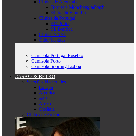
Clubes de Alemanha
Borussia Mönchengladbach
Eintracht Frankfurt
Clubes da Portugal
FC Porto
SL Benfica
Clubes NASL
Other leagues
Camisola Portugal Eusebio
Camisola Porto
Camisola Sporting Lisboa
CASACOS RETRÔ
Seleções Nacionales
Europa
America
Asia
Africa
Oceânia
Clubes de Futebol