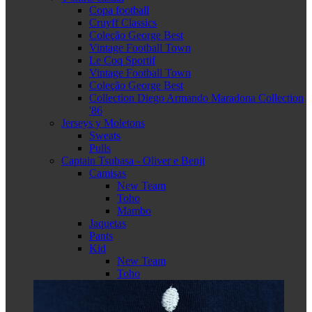
Copa football
Cruyff Classics
Coleção George Best
Vintage Football Town
Le Coq Sportif
Vintage Football Town
Coleção George Best
Collection Diego Armando Maradona Collection
'86
Jerseys y Moletons
Sweats
Pulls
Captain Tsubasa - Oliver e Benji
Camisas
New Team
Toho
Mambo
Jaquetas
Pants
Kid
New Team
Toho