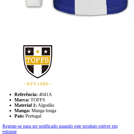
Referência:
4041A
Marca:
TOFFS
Material 1:
Algodão
Manga:
Manga longa
País:
Portugal
Registe-se para ser notificado quando este produto estiver em
estoque