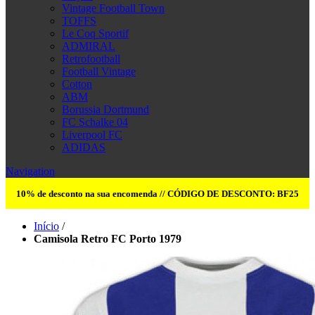
Vintage Football Town
TOFFS
Le Coq Sportif
ADMIRAL
Retrofootball
Football Vintage
Cotton
ABM
Borussia Dortmund
FC Schalke 04
Liverpool FC
ADIDAS
Navigation
10% de desconto na sua encomenda // CÓDIGO DE DESCONTO: BF25
Início
/
Camisola Retro FC Porto 1979