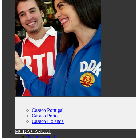
Casaco Portugal
Casaco Porto
Casaco Holanda
MODA CASUAL
T-shirts casual