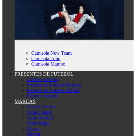
Camisola New Team
Camisola Toho
Camisola Mambo
PRESENTES DE FUTEBOL
Cartões-presente
Presente de Futebol Homem
Presente de Futebol Mulher
Presente Infantil
MARCAS
Cruyff Classics
Copa Classic
Copa football
Score Draw
Okawa
Meyba