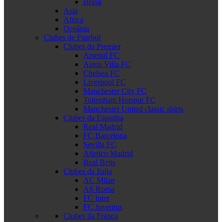
Brasil
Asia
Africa
Oceânia
Clubes de Futebol
Clubes da Premier
Arsenal FC
Aston Villa FC
Chelsea FC
Liverpool FC
Manchester City FC
Tottenham Hotspur FC
Manchester United classic shirts
Clubes da Espanha
Real Madrid
FC Barcelona
Sevilla FC
Atletico Madrid
Real Betis
Clubes da Italia
AC Milan
AS Roma
FC Inter
FC Juventus
Clubes da França