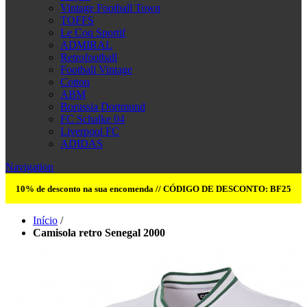
Vintage Football Town
TOFFS
Le Coq Sportif
ADMIRAL
Retrofootball
Football Vintage
Cotton
ABM
Borussia Dortmund
FC Schalke 04
Liverpool FC
ADIDAS
Navigation
10% de desconto na sua encomenda // CÓDIGO DE DESCONTO: BF25
Início
/
Camisola retro Senegal 2000