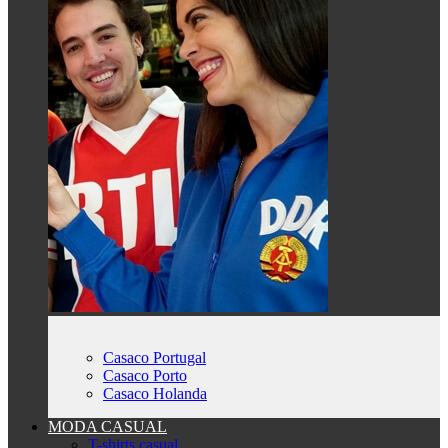
Casaco Portugal
Casaco Porto
Casaco Holanda
MODA CASUAL
T-shirts casual