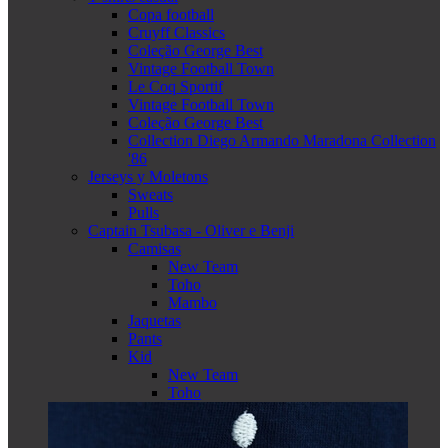
Copa football
Cruyff Classics
Coleção George Best
Vintage Football Town
Le Coq Sportif
Vintage Football Town
Coleção George Best
Collection Diego Armando Maradona Collection
'86
Jerseys y Moletons
Sweats
Pulls
Captain Tsubasa - Oliver e Benji
Camisas
New Team
Toho
Mambo
Jaquetas
Pants
Kid
New Team
Toho