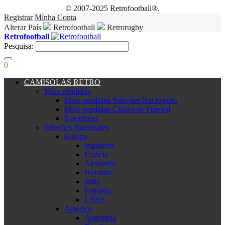
© 2007-2025 Retrofootball®.
Registrar
Minha Conta
Alterar País
Retrofootball
Retrorugby
Retrofootball
Pesquisa:
0
CAMISOLAS RETRO
Mais vendidos
Mais vendidos Seleções Nacionales
Mais vendidos Clubes de Futebol
Novidades
Seleções Nacionales
Europa
Inglaterra
Francia
Alemanha
Holanda
Italia
Espanha
URSS
America
Argentina