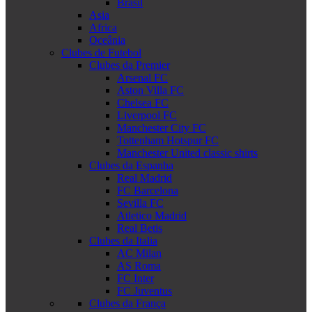
Brasil
Asia
Africa
Oceânia
Clubes de Futebol
Clubes da Premier
Arsenal FC
Aston Villa FC
Chelsea FC
Liverpool FC
Manchester City FC
Tottenham Hotspur FC
Manchester United classic shirts
Clubes da Espanha
Real Madrid
FC Barcelona
Sevilla FC
Atletico Madrid
Real Betis
Clubes da Italia
AC Milan
AS Roma
FC Inter
FC Juventus
Clubes da França