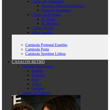
Clubes de Alemanha
Borussia Mönchengladbach
Eintracht Frankfurt
Clubes da Portugal
FC Porto
SL Benfica
Clubes NASL
Other leagues
Camisola Portugal Eusebio
Camisola Porto
Camisola Sporting Lisboa
CASACOS RETRÔ
Seleções Nacionales
Europa
America
Asia
Africa
Oceânia
Clubes de Futebol