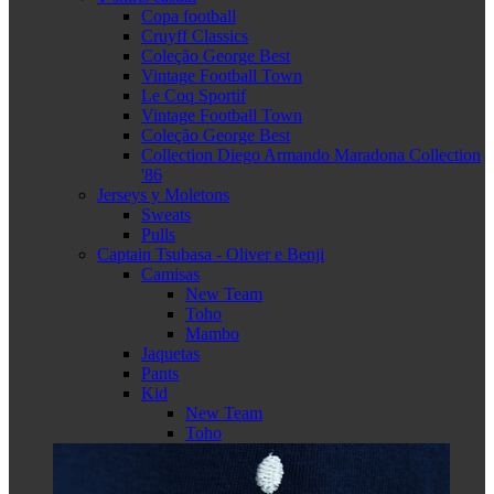
Copa football
Cruyff Classics
Coleção George Best
Vintage Football Town
Le Coq Sportif
Vintage Football Town
Coleção George Best
Collection Diego Armando Maradona Collection
'86
Jerseys y Moletons
Sweats
Pulls
Captain Tsubasa - Oliver e Benji
Camisas
New Team
Toho
Mambo
Jaquetas
Pants
Kid
New Team
Toho