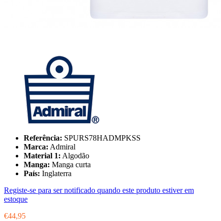
Referência:
SPURS78HADMPKSS
Marca:
Admiral
Material 1:
Algodão
Manga:
Manga curta
País:
Inglaterra
Registe-se para ser notificado quando este produto estiver em
estoque
€44,95