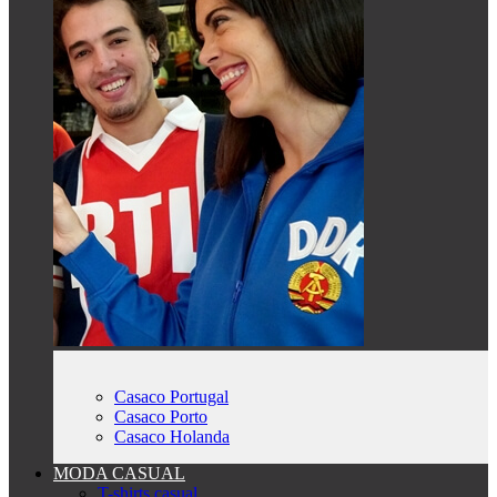
Casaco Portugal
Casaco Porto
Casaco Holanda
MODA CASUAL
T-shirts casual