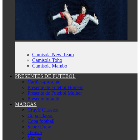
Camisola New Team
Camisola Toho
Camisola Mambo
PRESENTES DE FUTEBOL
Cartões-presente
Presente de Futebol Homem
Presente de Futebol Mulher
Presente Infantil
MARCAS
Cruyff Classics
Copa Classic
Copa football
Score Draw
Okawa
Meyba