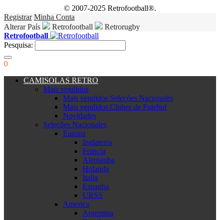
© 2007-2025 Retrofootball®.
Registrar
Minha Conta
Alterar País
Retrofootball
Retrorugby
Retrofootball
Pesquisa:
0
CAMISOLAS RETRO
Mais vendidos
Mais vendidos Seleções Nacionales
Mais vendidos Clubes de Futebol
Novidades
Seleções Nacionales
Europa
Inglaterra
Francia
Alemanha
Holanda
Italia
Espanha
URSS
America
Argentina