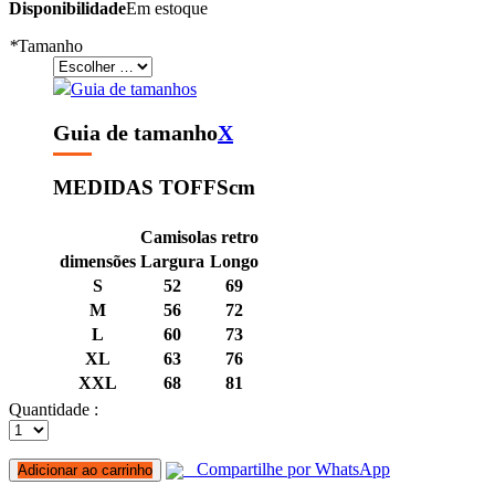
Disponibilidade
Em estoque
*
Tamanho
Guia de tamanhos
Guia de tamanho
X
MEDIDAS TOFFS
cm
Camisolas retro
dimensões
Largura
Longo
S
52
69
M
56
72
L
60
73
XL
63
76
XXL
68
81
Quantidade :
Compartilhe por WhatsApp
Adicionar ao carrinho