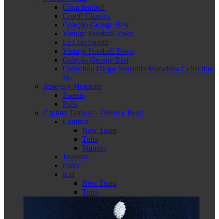
Copa football
Cruyff Classics
Coleção George Best
Vintage Football Town
Le Coq Sportif
Vintage Football Town
Coleção George Best
Collection Diego Armando Maradona Collection
'86
Jerseys y Moletons
Sweats
Pulls
Captain Tsubasa - Oliver e Benji
Camisas
New Team
Toho
Mambo
Jaquetas
Pants
Kid
New Team
Toho