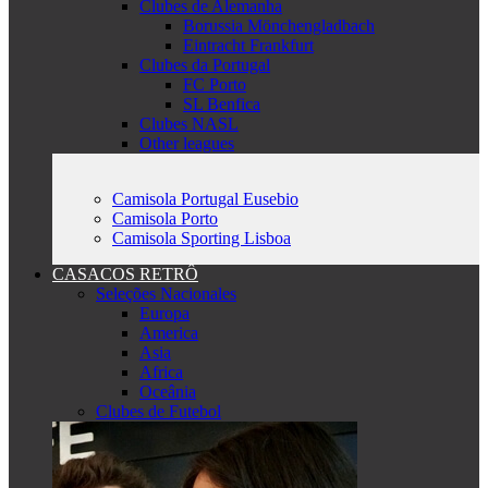
Clubes de Alemanha
Borussia Mönchengladbach
Eintracht Frankfurt
Clubes da Portugal
FC Porto
SL Benfica
Clubes NASL
Other leagues
Camisola Portugal Eusebio
Camisola Porto
Camisola Sporting Lisboa
CASACOS RETRÔ
Seleções Nacionales
Europa
America
Asia
Africa
Oceânia
Clubes de Futebol