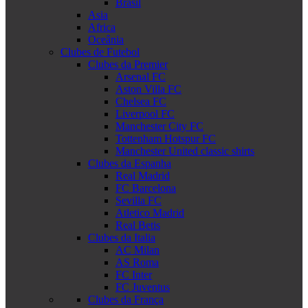
Brasil
Asia
Africa
Oceânia
Clubes de Futebol
Clubes da Premier
Arsenal FC
Aston Villa FC
Chelsea FC
Liverpool FC
Manchester City FC
Tottenham Hotspur FC
Manchester United classic shirts
Clubes da Espanha
Real Madrid
FC Barcelona
Sevilla FC
Atletico Madrid
Real Betis
Clubes da Italia
AC Milan
AS Roma
FC Inter
FC Juventus
Clubes da França