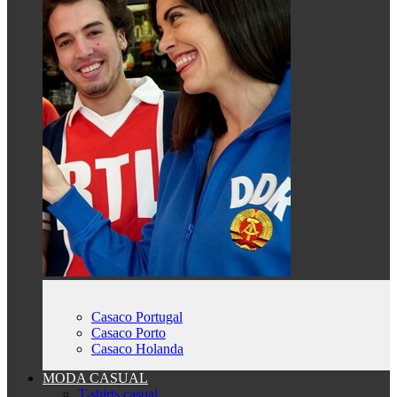
Casaco Portugal
Casaco Porto
Casaco Holanda
MODA CASUAL
T-shirts casual