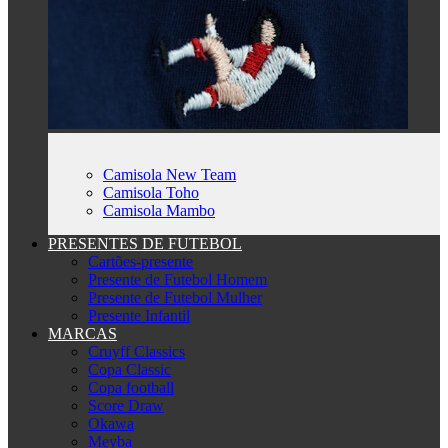
Camisola New Team
Camisola Toho
Camisola Mambo
PRESENTES DE FUTEBOL
Cartões-presente
Presente de Futebol Homem
Presente de Futebol Mulher
Presente Infantil
MARCAS
Cruyff Classics
Copa Classic
Copa football
Score Draw
Okawa
Meyba