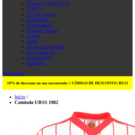
Vintage Football Town
TOFFS
Le Coq Sportif
ADMIRAL
Retrofootball
Football Vintage
Cotton
ABM
Borussia Dortmund
FC Schalke 04
Liverpool FC
ADIDAS
Navigation
10% de desconto na sua encomenda // CÓDIGO DE DESCONTO: BF25
Início
/
Camisola URSS 1982