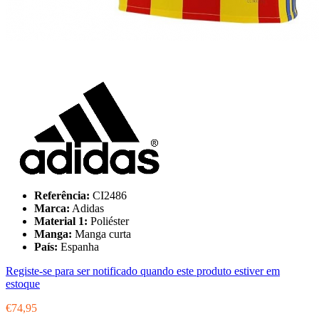
Referência:
CI2486
Marca:
Adidas
Material 1:
Poliéster
Manga:
Manga curta
País:
Espanha
Registe-se para ser notificado quando este produto estiver em
estoque
€74,95