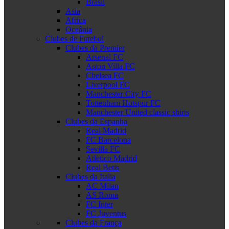
Brasil
Asia
Africa
Oceânia
Clubes de Futebol
Clubes da Premier
Arsenal FC
Aston Villa FC
Chelsea FC
Liverpool FC
Manchester City FC
Tottenham Hotspur FC
Manchester United classic shirts
Clubes da Espanha
Real Madrid
FC Barcelona
Sevilla FC
Atletico Madrid
Real Betis
Clubes da Italia
AC Milan
AS Roma
FC Inter
FC Juventus
Clubes da França