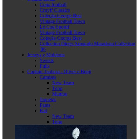
Copa football
Cruyff Classics
Coleção George Best
Vintage Football Town
Le Coq Sportif
Vintage Football Town
Coleção George Best
Collection Diego Armando Maradona Collection
'86
Jerseys y Moletons
Sweats
Pulls
Captain Tsubasa - Oliver e Benji
Camisas
New Team
Toho
Mambo
Jaquetas
Pants
Kid
New Team
Toho