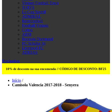
Vintage Football Town
TOFFS
Le Coq Sportif
ADMIRAL
Retrofootball
Football Vintage
Cotton
ABM
Borussia Dortmund
FC Schalke 04
Liverpool FC
ADIDAS
Navigation
10% de desconto na sua encomenda // CÓDIGO DE DESCONTO: BF25
Início
/
Camisola Valencia 2017-2018 - Senyera