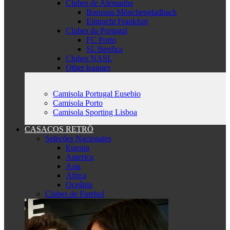
Clubes de Alemanha
Borussia Mönchengladbach
Eintracht Frankfurt
Clubes da Portugal
FC Porto
SL Benfica
Clubes NASL
Other leagues
Camisola Portugal Eusebio
Camisola Porto
Camisola Sporting Lisboa
CASACOS RETRÔ
Seleções Nacionales
Europa
America
Asia
Africa
Oceânia
Clubes de Futebol