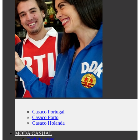
Casaco Portugal
Casaco Porto
Casaco Holanda
MODA CASUAL
T-shirts casual