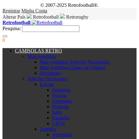
© 2007-2025 Retrofootball®.
Registrar
Minha Conta
Alterar País
Retrofootball
Retrorugby
Retrofootball
Pesquisa:
0
CAMISOLAS RETRO
Mais vendidos
Mais vendidos Seleções Nacionales
Mais vendidos Clubes de Futebol
Novidades
Seleções Nacionales
Europa
Inglaterra
Francia
Alemanha
Holanda
Italia
Espanha
URSS
America
Argentina