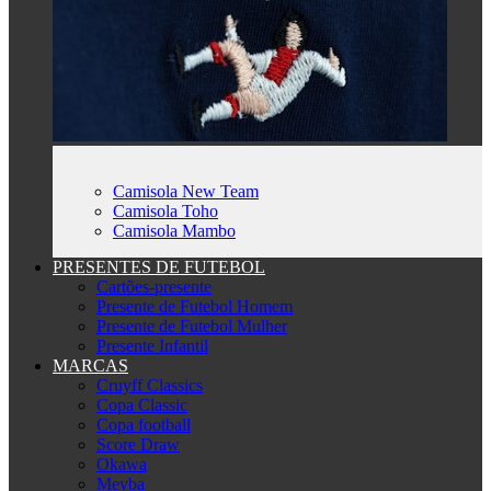
Camisola New Team
Camisola Toho
Camisola Mambo
PRESENTES DE FUTEBOL
Cartões-presente
Presente de Futebol Homem
Presente de Futebol Mulher
Presente Infantil
MARCAS
Cruyff Classics
Copa Classic
Copa football
Score Draw
Okawa
Meyba