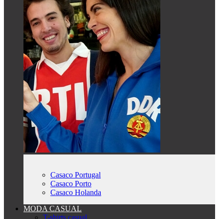
Casaco Portugal
Casaco Porto
Casaco Holanda
MODA CASUAL
T-shirts casual