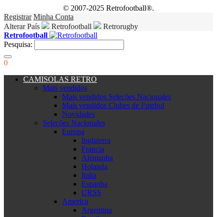
© 2007-2025 Retrofootball®.
Registrar
Minha Conta
Alterar País
Retrofootball
Retrorugby
Retrofootball
Pesquisa:
0
CAMISOLAS RETRO
Mais vendidos
Mais vendidos Seleções Nacionales
Mais vendidos Clubes de Futebol
Novidades
Seleções Nacionales
Europa
Inglaterra
Francia
Alemanha
Holanda
Italia
Espanha
URSS
America
Argentina