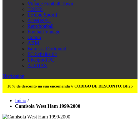
Vintage Football Town
TOFFS
Le Coq Sportif
ADMIRAL
Retrofootball
Football Vintage
Cotton
ABM
Borussia Dortmund
FC Schalke 04
Liverpool FC
ADIDAS
Navigation
10% de desconto na sua encomenda // CÓDIGO DE DESCONTO: BF25
Início
/
Camisola West Ham 1999/2000