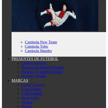
Camisola New Team
Camisola Toho
Camisola Mambo
PRESENTES DE FUTEBOL
Cartões-presente
Presente de Futebol Homem
Presente de Futebol Mulher
Presente Infantil
MARCAS
Cruyff Classics
Copa Classic
Copa football
Score Draw
Okawa
Meyba