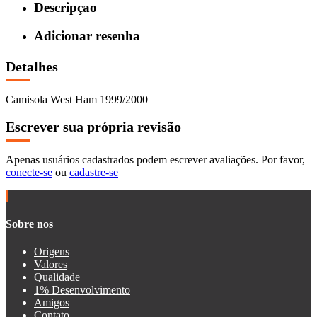
Descripçao
Adicionar resenha
Detalhes
Camisola West Ham 1999/2000
Escrever sua própria revisão
Apenas usuários cadastrados podem escrever avaliações. Por favor,
conecte-se
ou
cadastre-se
Sobre nos
Origens
Valores
Qualidade
1% Desenvolvimento
Amigos
Contato