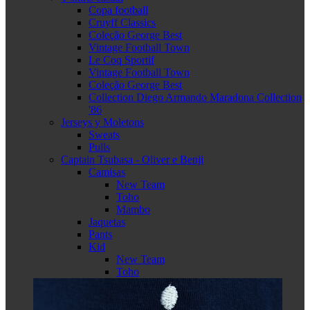
Copa football
Cruyff Classics
Coleção George Best
Vintage Football Town
Le Coq Sportif
Vintage Football Town
Coleção George Best
Collection Diego Armando Maradona Collection
'86
Jerseys y Moletons
Sweats
Pulls
Captain Tsubasa - Oliver e Benji
Camisas
New Team
Toho
Mambo
Jaquetas
Pants
Kid
New Team
Toho