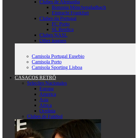
Clubes de Alemanha
Borussia Mönchengladbach
Eintracht Frankfurt
Clubes da Portugal
FC Porto
SL Benfica
Clubes NASL
Other leagues
Camisola Portugal Eusebio
Camisola Porto
Camisola Sporting Lisboa
CASACOS RETRÔ
Seleções Nacionales
Europa
America
Asia
Africa
Oceânia
Clubes de Futebol