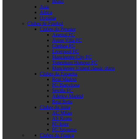
Brasil
Asia
Africa
Oceânia
Clubes de Futebol
Clubes da Premier
Arsenal FC
Aston Villa FC
Chelsea FC
Liverpool FC
Manchester City FC
Tottenham Hotspur FC
Manchester United classic shirts
Clubes da Espanha
Real Madrid
FC Barcelona
Sevilla FC
Atletico Madrid
Real Betis
Clubes da Italia
AC Milan
AS Roma
FC Inter
FC Juventus
Clubes da França