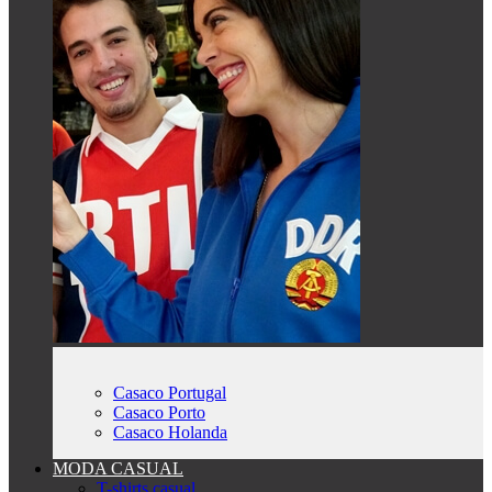
Casaco Portugal
Casaco Porto
Casaco Holanda
MODA CASUAL
T-shirts casual