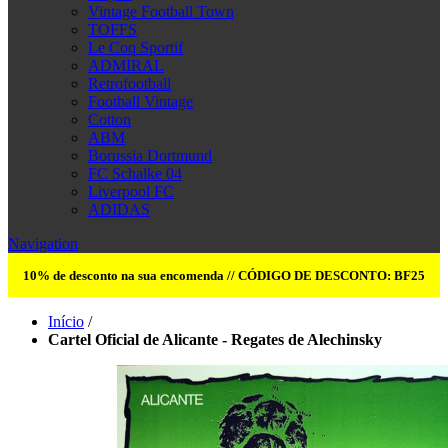
Vintage Football Town
TOFFS
Le Coq Sportif
ADMIRAL
Retrofootball
Football Vintage
Cotton
ABM
Borussia Dortmund
FC Schalke 04
Liverpool FC
ADIDAS
Navigation
10% de desconto na sua encomenda // CÓDIGO DE DESCONTO: BF25
Início
/
Cartel Oficial de Alicante - Regates de Alechinsky