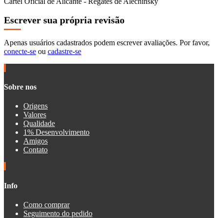
Cartel Oficial de Alicante - Regates de Alechinsky
Escrever sua própria revisão
Apenas usuários cadastrados podem escrever avaliações. Por favor,
conecte-se
ou
cadastre-se
Sobre nos
Origens
Valores
Qualidade
1% Desenvolvimento
Amigos
Contato
Info
Como comprar
Seguimento do pedido