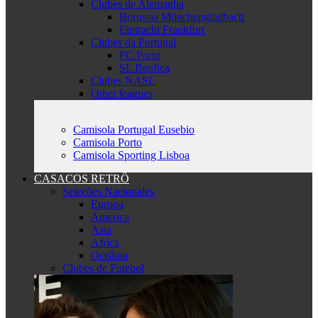
Clubes de Alemanha
Borussia Mönchengladbach
Eintracht Frankfurt
Clubes da Portugal
FC Porto
SL Benfica
Clubes NASL
Other leagues
Camisola Portugal Eusebio
Camisola Porto
Camisola Sporting Lisboa
CASACOS RETRÔ
Seleções Nacionales
Europa
America
Asia
Africa
Oceânia
Clubes de Futebol