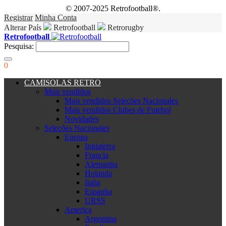
© 2007-2025 Retrofootball®.
Registrar
Minha Conta
Alterar País
Retrofootball
Retrorugby
Retrofootball
Pesquisa:
0
CAMISOLAS RETRO
Mais vendidos
Mais vendidos Seleções Nacionales
Mais vendidos Clubes de Futebol
Novidades
Seleções Nacionales
Europa
Inglaterra
Francia
Alemanha
Holanda
Italia
Espanha
URSS
America
Argentina