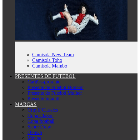
Camisola New Team
Camisola Toho
Camisola Mambo
PRESENTES DE FUTEBOL
Cartões-presente
Presente de Futebol Homem
Presente de Futebol Mulher
Presente Infantil
MARCAS
Cruyff Classics
Copa Classic
Copa football
Score Draw
Okawa
Meyba