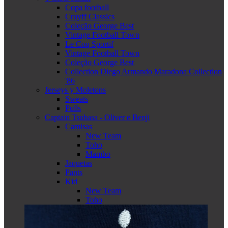
Copa football
Cruyff Classics
Coleção George Best
Vintage Football Town
Le Coq Sportif
Vintage Football Town
Coleção George Best
Collection Diego Armando Maradona Collection
'86
Jerseys y Moletons
Sweats
Pulls
Captain Tsubasa - Oliver e Benji
Camisas
New Team
Toho
Mambo
Jaquetas
Pants
Kid
New Team
Toho