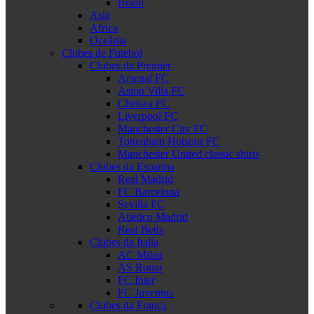
Brasil
Asia
Africa
Oceânia
Clubes de Futebol
Clubes da Premier
Arsenal FC
Aston Villa FC
Chelsea FC
Liverpool FC
Manchester City FC
Tottenham Hotspur FC
Manchester United classic shirts
Clubes da Espanha
Real Madrid
FC Barcelona
Sevilla FC
Atletico Madrid
Real Betis
Clubes da Italia
AC Milan
AS Roma
FC Inter
FC Juventus
Clubes da França