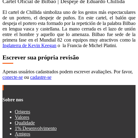
Cartel Oficial de Bilbao | Despeje de Eduardo Chillida
El cartel de Chillida simboliza uno de los gestos más espectaculares
de un portero, el despeje de puños. En este cartel, el balón que
despeja el portero esta formado por la repetición de la palabra Bilbao
en lengua vasca y castellana. La mano cerrada es el lazo de unión
entre el hombre y aquello que lo amenaza. Bilbao fue sede de la
primera fase en el Mundial 82 con equipos muy atractivos como la
Inglaterra de Kevin Keegan
o la Francia de Michel Platini.
Escrever sua própria revisão
Apenas usuários cadastrados podem escrever avaliações. Por favor,
conecte-se
ou
cadastre-se
Sobre nos
Origens
Valores
Qualidade
1% Desenvolvimento
Amigos