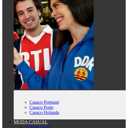
Casaco Portugal
Casaco Porto
Casaco Holanda
MODA CASUAL
T-shirts casual