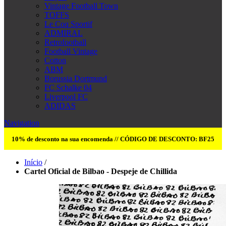
Vintage Football Town
TOFFS
Le Coq Sportif
ADMIRAL
Retrofootball
Football Vintage
Cotton
ABM
Borussia Dortmund
FC Schalke 04
Liverpool FC
ADIDAS
Navigation
10% de desconto na sua encomenda // CÓDIGO DE DESCONTO: BF25
Início
/
Cartel Oficial de Bilbao - Despeje de Chillida