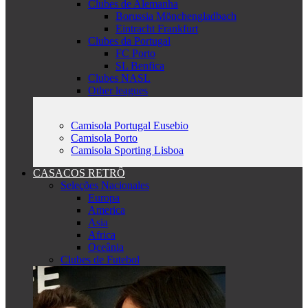
Clubes de Alemanha
Borussia Mönchengladbach
Eintracht Frankfurt
Clubes da Portugal
FC Porto
SL Benfica
Clubes NASL
Other leagues
Camisola Portugal Eusebio
Camisola Porto
Camisola Sporting Lisboa
CASACOS RETRÔ
Seleções Nacionales
Europa
America
Asia
Africa
Oceânia
Clubes de Futebol