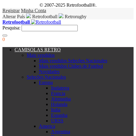
© 2007-2025 Retrofootball®.
Registrar
Minha Conta
Alterar País
Retrofootball
Retrorugby
Retrofootball
Pesquisa:
0
CAMISOLAS RETRO
Mais vendidos
Mais vendidos Seleções Nacionales
Mais vendidos Clubes de Futebol
Novidades
Seleções Nacionales
Europa
Inglaterra
Francia
Alemanha
Holanda
Italia
Espanha
URSS
America
Argentina