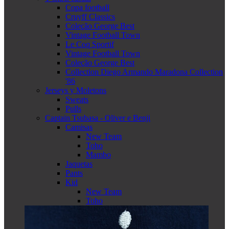
Copa football
Cruyff Classics
Coleção George Best
Vintage Football Town
Le Coq Sportif
Vintage Football Town
Coleção George Best
Collection Diego Armando Maradona Collection
'86
Jerseys y Moletons
Sweats
Pulls
Captain Tsubasa - Oliver e Benji
Camisas
New Team
Toho
Mambo
Jaquetas
Pants
Kid
New Team
Toho