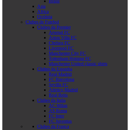
Brasil
Asia
Africa
Oceânia
Clubes de Futebol
Clubes da Premier
Arsenal FC
Aston Villa FC
Chelsea FC
Liverpool FC
Manchester City FC
Tottenham Hotspur FC
Manchester United classic shirts
Clubes da Espanha
Real Madrid
FC Barcelona
Sevilla FC
Atletico Madrid
Real Betis
Clubes da Italia
AC Milan
AS Roma
FC Inter
FC Juventus
Clubes da França