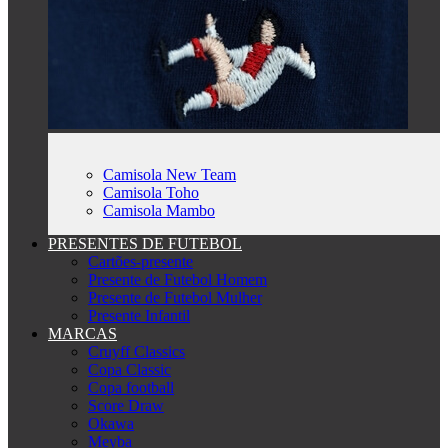
Camisola New Team
Camisola Toho
Camisola Mambo
PRESENTES DE FUTEBOL
Cartões-presente
Presente de Futebol Homem
Presente de Futebol Mulher
Presente Infantil
MARCAS
Cruyff Classics
Copa Classic
Copa football
Score Draw
Okawa
Meyba