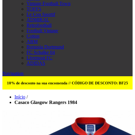
Vintage Football Town
TOFFS
Le Coq Sportif
ADMIRAL
Retrofootball
Football Vintage
Cotton
ABM
Borussia Dortmund
FC Schalke 04
Liverpool FC
ADIDAS
Navigation
10% de desconto na sua encomenda // CÓDIGO DE DESCONTO: BF25
Início
/
Casaco Glasgow Rangers 1984