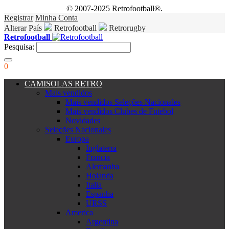
© 2007-2025 Retrofootball®.
Registrar
Minha Conta
Alterar País
Retrofootball
Retrorugby
Retrofootball
Pesquisa:
0
CAMISOLAS RETRO
Mais vendidos
Mais vendidos Seleções Nacionales
Mais vendidos Clubes de Futebol
Novidades
Seleções Nacionales
Europa
Inglaterra
Francia
Alemanha
Holanda
Italia
Espanha
URSS
America
Argentina