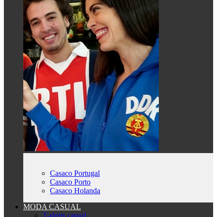
Casaco Portugal
Casaco Porto
Casaco Holanda
MODA CASUAL
T-shirts casual