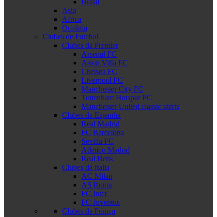
Brasil
Asia
Africa
Oceânia
Clubes de Futebol
Clubes da Premier
Arsenal FC
Aston Villa FC
Chelsea FC
Liverpool FC
Manchester City FC
Tottenham Hotspur FC
Manchester United classic shirts
Clubes da Espanha
Real Madrid
FC Barcelona
Sevilla FC
Atletico Madrid
Real Betis
Clubes da Italia
AC Milan
AS Roma
FC Inter
FC Juventus
Clubes da França