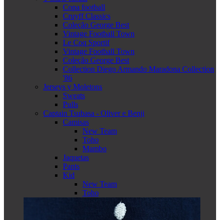
Copa football
Cruyff Classics
Coleção George Best
Vintage Football Town
Le Coq Sportif
Vintage Football Town
Coleção George Best
Collection Diego Armando Maradona Collection
'86
Jerseys y Moletons
Sweats
Pulls
Captain Tsubasa - Oliver e Benji
Camisas
New Team
Toho
Mambo
Jaquetas
Pants
Kid
New Team
Toho