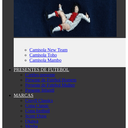
Camisola New Team
Camisola Toho
Camisola Mambo
PRESENTES DE FUTEBOL
Cartões-presente
Presente de Futebol Homem
Presente de Futebol Mulher
Presente Infantil
MARCAS
Cruyff Classics
Copa Classic
Copa football
Score Draw
Okawa
Meyba