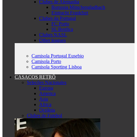
Clubes de Alemanha
Borussia Mönchengladbach
Eintracht Frankfurt
Clubes da Portugal
FC Porto
SL Benfica
Clubes NASL
Other leagues
Camisola Portugal Eusebio
Camisola Porto
Camisola Sporting Lisboa
CASACOS RETRÔ
Seleções Nacionales
Europa
America
Asia
Africa
Oceânia
Clubes de Futebol