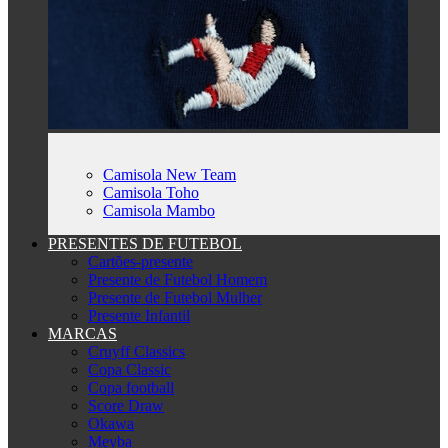
Camisola New Team
Camisola Toho
Camisola Mambo
PRESENTES DE FUTEBOL
Cartões-presente
Presente de Futebol Homem
Presente de Futebol Mulher
Presente Infantil
MARCAS
Cruyff Classics
Copa Classic
Copa football
Score Draw
Okawa
Meyba