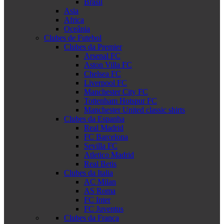
Brasil
Asia
Africa
Oceânia
Clubes de Futebol
Clubes da Premier
Arsenal FC
Aston Villa FC
Chelsea FC
Liverpool FC
Manchester City FC
Tottenham Hotspur FC
Manchester United classic shirts
Clubes da Espanha
Real Madrid
FC Barcelona
Sevilla FC
Atletico Madrid
Real Betis
Clubes da Italia
AC Milan
AS Roma
FC Inter
FC Juventus
Clubes da França