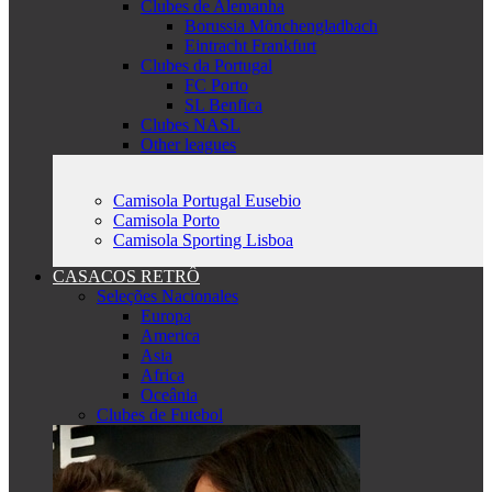
Clubes de Alemanha
Borussia Mönchengladbach
Eintracht Frankfurt
Clubes da Portugal
FC Porto
SL Benfica
Clubes NASL
Other leagues
Camisola Portugal Eusebio
Camisola Porto
Camisola Sporting Lisboa
CASACOS RETRÔ
Seleções Nacionales
Europa
America
Asia
Africa
Oceânia
Clubes de Futebol