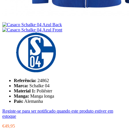
Referência:
24862
Marca:
Schalke 04
Material 1:
Poliéster
Manga:
Manga longa
País:
Alemanha
Registe-se para ser notificado quando este produto estiver em
estoque
€49,95