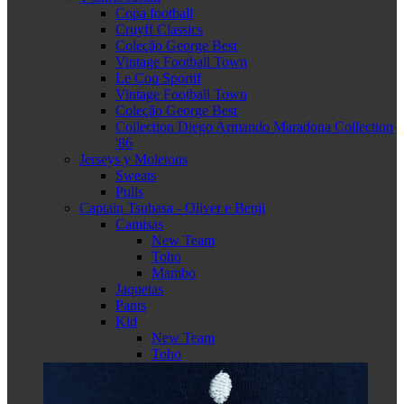
Copa football
Cruyff Classics
Coleção George Best
Vintage Football Town
Le Coq Sportif
Vintage Football Town
Coleção George Best
Collection Diego Armando Maradona Collection
'86
Jerseys y Moletons
Sweats
Pulls
Captain Tsubasa - Oliver e Benji
Camisas
New Team
Toho
Mambo
Jaquetas
Pants
Kid
New Team
Toho