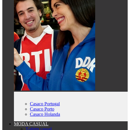
Casaco Portugal
Casaco Porto
Casaco Holanda
MODA CASUAL
T-shirts casual