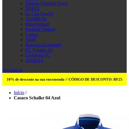
Vintage Football Town
TOFFS
Le Coq Sportif
ADMIRAL
Retrofootball
Football Vintage
Cotton
ABM
Borussia Dortmund
FC Schalke 04
Liverpool FC
ADIDAS
Navigation
10% de desconto na sua encomenda // CÓDIGO DE DESCONTO: BF25
Início
/
Casaco Schalke 04 Azul