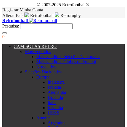
© 2007-2025 Retrofootball®.
Registrar
Minha Conta
Alterar País
Retrofootball
Retrorugby
Retrofootball
Pesquisa:
0
CAMISOLAS RETRO
Mais vendidos
Mais vendidos Seleções Nacionales
Mais vendidos Clubes de Futebol
Novidades
Seleções Nacionales
Europa
Inglaterra
Francia
Alemanha
Holanda
Italia
Espanha
URSS
America
Argentina