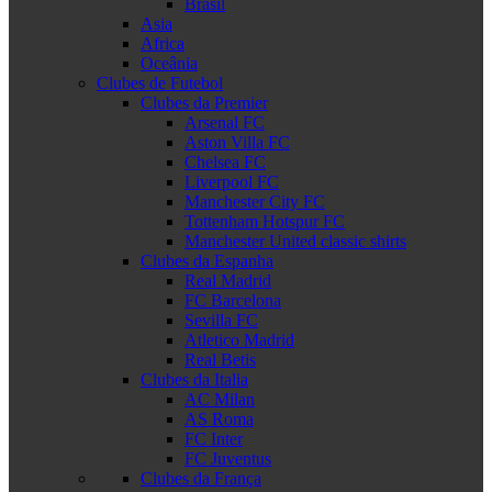
Brasil
Asia
Africa
Oceânia
Clubes de Futebol
Clubes da Premier
Arsenal FC
Aston Villa FC
Chelsea FC
Liverpool FC
Manchester City FC
Tottenham Hotspur FC
Manchester United classic shirts
Clubes da Espanha
Real Madrid
FC Barcelona
Sevilla FC
Atletico Madrid
Real Betis
Clubes da Italia
AC Milan
AS Roma
FC Inter
FC Juventus
Clubes da França