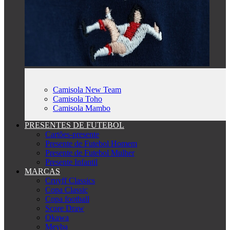
Camisola New Team
Camisola Toho
Camisola Mambo
PRESENTES DE FUTEBOL
Cartões-presente
Presente de Futebol Homem
Presente de Futebol Mulher
Presente Infantil
MARCAS
Cruyff Classics
Copa Classic
Copa football
Score Draw
Okawa
Meyba