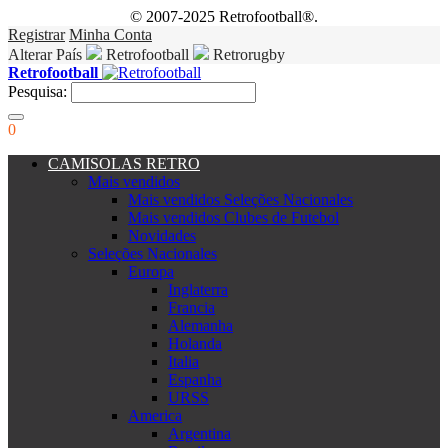
© 2007-2025 Retrofootball®.
Registrar
Minha Conta
Alterar País
Retrofootball
Retrorugby
Retrofootball
Pesquisa:
0
CAMISOLAS RETRO
Mais vendidos
Mais vendidos Seleções Nacionales
Mais vendidos Clubes de Futebol
Novidades
Seleções Nacionales
Europa
Inglaterra
Francia
Alemanha
Holanda
Italia
Espanha
URSS
America
Argentina