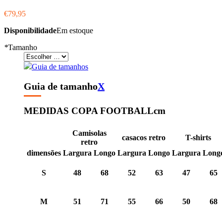
€79,95
Disponibilidade
Em estoque
*
Tamanho
Guia de tamanhos
Guia de tamanho
X
MEDIDAS COPA FOOTBALL
cm
Camisolas
casacos retro
T-shirts
retro
dimensões
Largura
Longo
Largura
Longo
Largura
Long
S
48
68
52
63
47
65
M
51
71
55
66
50
68