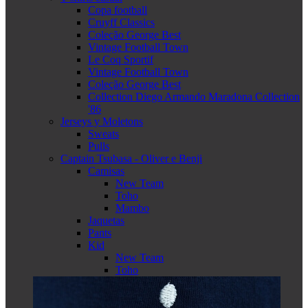
Copa football
Cruyff Classics
Coleção George Best
Vintage Football Town
Le Coq Sportif
Vintage Football Town
Coleção George Best
Collection Diego Armando Maradona Collection
'86
Jerseys y Moletons
Sweats
Pulls
Captain Tsubasa - Oliver e Benji
Camisas
New Team
Toho
Mambo
Jaquetas
Pants
Kid
New Team
Toho