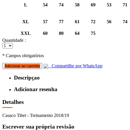
L
54
74
58
69
53
71
XL
57
77
61
72
56
74
XXL
60
80
64
75
Quantidade :
* Campos obrigatórios
Compartilhe por WhatsApp
Adicionar ao carrinho
Descripçao
Adicionar resenha
Detalhes
Casaco Tibet - Treinamento 2018/19
Escrever sua própria revisão