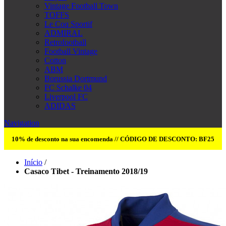
Vintage Football Town
TOFFS
Le Coq Sportif
ADMIRAL
Retrofootball
Football Vintage
Cotton
ABM
Borussia Dortmund
FC Schalke 04
Liverpool FC
ADIDAS
Navigation
10% de desconto na sua encomenda // CÓDIGO DE DESCONTO: BF25
Início
/
Casaco Tibet - Treinamento 2018/19