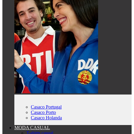
Casaco Portugal
Casaco Porto
Casaco Holanda
MODA CASUAL
T-shirts casual