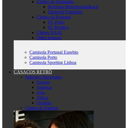
Clubes de Alemanha
Borussia Mönchengladbach
Eintracht Frankfurt
Clubes da Portugal
FC Porto
SL Benfica
Clubes NASL
Other leagues
Camisola Portugal Eusebio
Camisola Porto
Camisola Sporting Lisboa
CASACOS RETRÔ
Seleções Nacionales
Europa
America
Asia
Africa
Oceânia
Clubes de Futebol