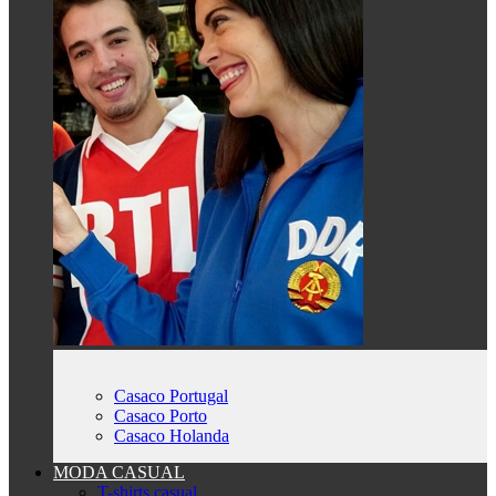
Casaco Portugal
Casaco Porto
Casaco Holanda
MODA CASUAL
T-shirts casual