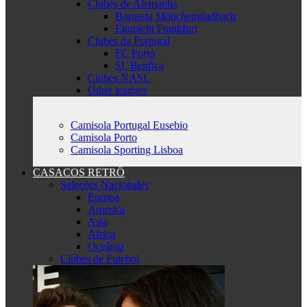
Clubes de Alemanha
Borussia Mönchengladbach
Eintracht Frankfurt
Clubes da Portugal
FC Porto
SL Benfica
Clubes NASL
Other leagues
Camisola Portugal Eusebio
Camisola Porto
Camisola Sporting Lisboa
CASACOS RETRÔ
Seleções Nacionales
Europa
America
Asia
Africa
Oceânia
Clubes de Futebol