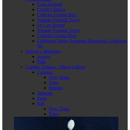
Copa football
Cruyff Classics
Coleção George Best
Vintage Football Town
Le Coq Sportif
Vintage Football Town
Coleção George Best
Collection Diego Armando Maradona Collection
'86
Jerseys y Moletons
Sweats
Pulls
Captain Tsubasa - Oliver e Benji
Camisas
New Team
Toho
Mambo
Jaquetas
Pants
Kid
New Team
Toho