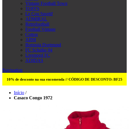
Vintage Football Town
TOFFS
Le Coq Sportif
ADMIRAL
Retrofootball
Football Vintage
Cotton
ABM
Borussia Dortmund
FC Schalke 04
Liverpool FC
ADIDAS
Navigation
10% de desconto na sua encomenda // CÓDIGO DE DESCONTO: BF25
Início
/
Casaco Congo 1972