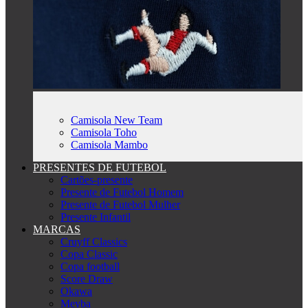
Camisola New Team
Camisola Toho
Camisola Mambo
PRESENTES DE FUTEBOL
Cartões-presente
Presente de Futebol Homem
Presente de Futebol Mulher
Presente Infantil
MARCAS
Cruyff Classics
Copa Classic
Copa football
Score Draw
Okawa
Meyba