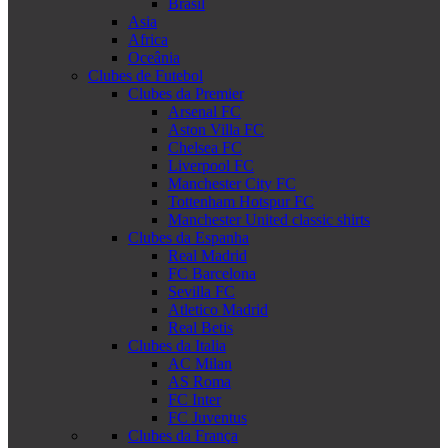
Brasil
Asia
Africa
Oceânia
Clubes de Futebol
Clubes da Premier
Arsenal FC
Aston Villa FC
Chelsea FC
Liverpool FC
Manchester City FC
Tottenham Hotspur FC
Manchester United classic shirts
Clubes da Espanha
Real Madrid
FC Barcelona
Sevilla FC
Atletico Madrid
Real Betis
Clubes da Italia
AC Milan
AS Roma
FC Inter
FC Juventus
Clubes da França