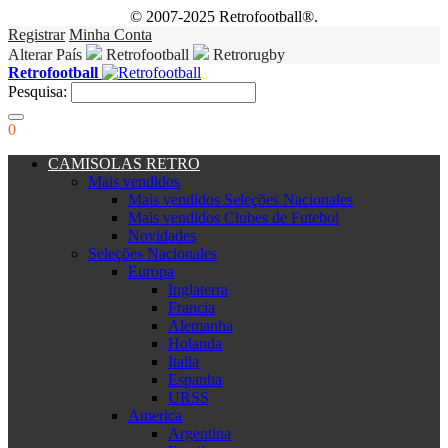
© 2007-2025 Retrofootball®.
Registrar
Minha Conta
Alterar País
Retrofootball
Retrorugby
Retrofootball
Pesquisa:
0
CAMISOLAS RETRO
Mais vendidos
Mais vendidos Seleções Nacionales
Mais vendidos Clubes de Futebol
Novidades
Seleções Nacionales
Europa
Inglaterra
Francia
Alemanha
Holanda
Italia
Espanha
URSS
America
Argentina