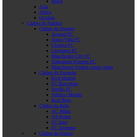
Brasil
Asia
Africa
Oceânia
Clubes de Futebol
Clubes da Premier
Arsenal FC
Aston Villa FC
Chelsea FC
Liverpool FC
Manchester City FC
Tottenham Hotspur FC
Manchester United classic shirts
Clubes da Espanha
Real Madrid
FC Barcelona
Sevilla FC
Atletico Madrid
Real Betis
Clubes da Italia
AC Milan
AS Roma
FC Inter
FC Juventus
Clubes da França