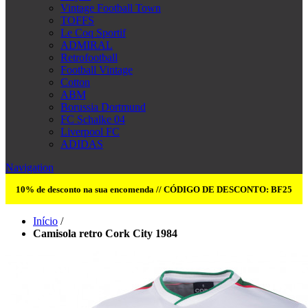
Vintage Football Town
TOFFS
Le Coq Sportif
ADMIRAL
Retrofootball
Football Vintage
Cotton
ABM
Borussia Dortmund
FC Schalke 04
Liverpool FC
ADIDAS
Navigation
10% de desconto na sua encomenda // CÓDIGO DE DESCONTO: BF25
Início
/
Camisola retro Cork City 1984