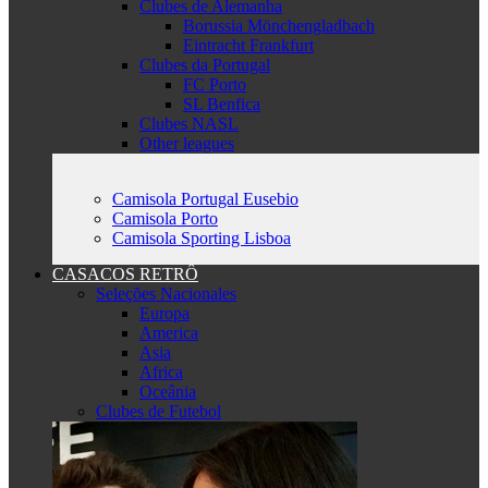
Clubes de Alemanha
Borussia Mönchengladbach
Eintracht Frankfurt
Clubes da Portugal
FC Porto
SL Benfica
Clubes NASL
Other leagues
Camisola Portugal Eusebio
Camisola Porto
Camisola Sporting Lisboa
CASACOS RETRÔ
Seleções Nacionales
Europa
America
Asia
Africa
Oceânia
Clubes de Futebol