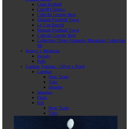
Copa football
Cruyff Classics
Coleção George Best
Vintage Football Town
Le Coq Sportif
Vintage Football Town
Coleção George Best
Collection Diego Armando Maradona Collection
'86
Jerseys y Moletons
Sweats
Pulls
Captain Tsubasa - Oliver e Benji
Camisas
New Team
Toho
Mambo
Jaquetas
Pants
Kid
New Team
Toho