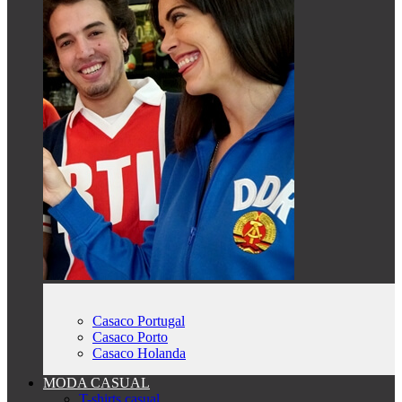
Casaco Portugal
Casaco Porto
Casaco Holanda
MODA CASUAL
T-shirts casual