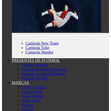
Camisola New Team
Camisola Toho
Camisola Mambo
PRESENTES DE FUTEBOL
Cartões-presente
Presente de Futebol Homem
Presente de Futebol Mulher
Presente Infantil
MARCAS
Cruyff Classics
Copa Classic
Copa football
Score Draw
Okawa
Meyba