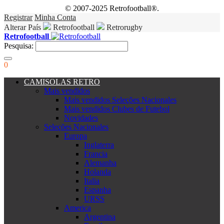
© 2007-2025 Retrofootball®.
Registrar
Minha Conta
Alterar País
Retrofootball
Retrorugby
Retrofootball
Pesquisa:
0
CAMISOLAS RETRO
Mais vendidos
Mais vendidos Seleções Nacionales
Mais vendidos Clubes de Futebol
Novidades
Seleções Nacionales
Europa
Inglaterra
Francia
Alemanha
Holanda
Italia
Espanha
URSS
America
Argentina