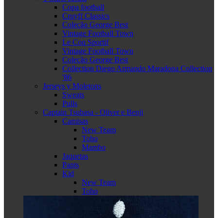
Copa football
Cruyff Classics
Coleção George Best
Vintage Football Town
Le Coq Sportif
Vintage Football Town
Coleção George Best
Collection Diego Armando Maradona Collection
'86
Jerseys y Moletons
Sweats
Pulls
Captain Tsubasa - Oliver e Benji
Camisas
New Team
Toho
Mambo
Jaquetas
Pants
Kid
New Team
Toho