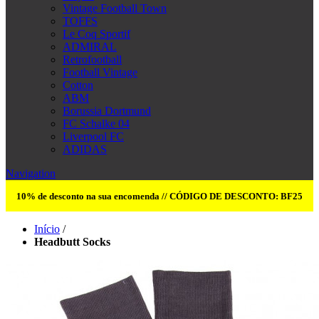
Vintage Football Town
TOFFS
Le Coq Sportif
ADMIRAL
Retrofootball
Football Vintage
Cotton
ABM
Borussia Dortmund
FC Schalke 04
Liverpool FC
ADIDAS
Navigation
10% de desconto na sua encomenda // CÓDIGO DE DESCONTO: BF25
Início
/
Headbutt Socks