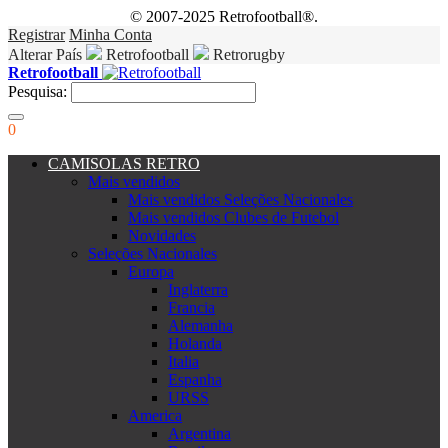
© 2007-2025 Retrofootball®.
Registrar
Minha Conta
Alterar País
Retrofootball
Retrorugby
Retrofootball
Pesquisa:
0
CAMISOLAS RETRO
Mais vendidos
Mais vendidos Seleções Nacionales
Mais vendidos Clubes de Futebol
Novidades
Seleções Nacionales
Europa
Inglaterra
Francia
Alemanha
Holanda
Italia
Espanha
URSS
America
Argentina