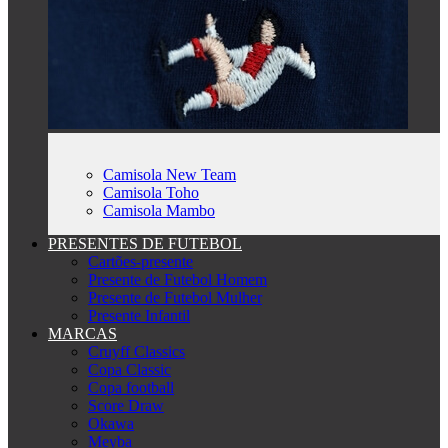
Camisola New Team
Camisola Toho
Camisola Mambo
PRESENTES DE FUTEBOL
Cartões-presente
Presente de Futebol Homem
Presente de Futebol Mulher
Presente Infantil
MARCAS
Cruyff Classics
Copa Classic
Copa football
Score Draw
Okawa
Meyba