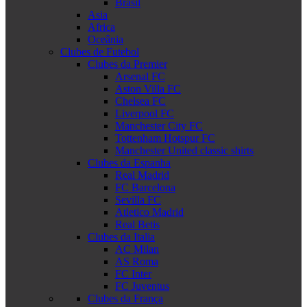
Brasil
Asia
Africa
Oceânia
Clubes de Futebol
Clubes da Premier
Arsenal FC
Aston Villa FC
Chelsea FC
Liverpool FC
Manchester City FC
Tottenham Hotspur FC
Manchester United classic shirts
Clubes da Espanha
Real Madrid
FC Barcelona
Sevilla FC
Atletico Madrid
Real Betis
Clubes da Italia
AC Milan
AS Roma
FC Inter
FC Juventus
Clubes da França