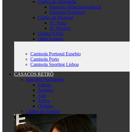
Clubes de Alemanha
Borussia Mönchengladbach
Eintracht Frankfurt
Clubes da Portugal
FC Porto
SL Benfica
Clubes NASL
Other leagues
Camisola Portugal Eusebio
Camisola Porto
Camisola Sporting Lisboa
CASACOS RETRÔ
Seleções Nacionales
Europa
America
Asia
Africa
Oceânia
Clubes de Futebol