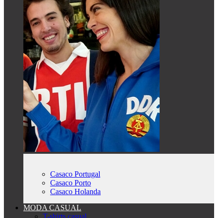
Casaco Portugal
Casaco Porto
Casaco Holanda
MODA CASUAL
T-shirts casual