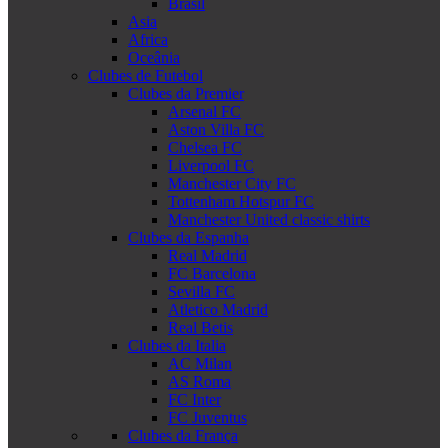
Brasil
Asia
Africa
Oceânia
Clubes de Futebol
Clubes da Premier
Arsenal FC
Aston Villa FC
Chelsea FC
Liverpool FC
Manchester City FC
Tottenham Hotspur FC
Manchester United classic shirts
Clubes da Espanha
Real Madrid
FC Barcelona
Sevilla FC
Atletico Madrid
Real Betis
Clubes da Italia
AC Milan
AS Roma
FC Inter
FC Juventus
Clubes da França