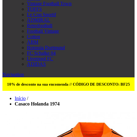
Vintage Football Town
TOFFS
Le Coq Sportif
ADMIRAL
Retrofootball
Football Vintage
Cotton
ABM
Borussia Dortmund
FC Schalke 04
Liverpool FC
ADIDAS
Navigation
10% de desconto na sua encomenda // CÓDIGO DE DESCONTO: BF25
Início
/
Casaco Holanda 1974