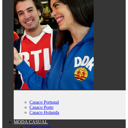
Casaco Portugal
Casaco Porto
Casaco Holanda
MODA CASUAL
T-shirts casual