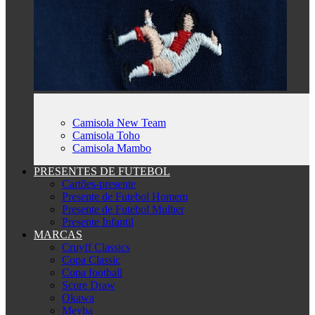
Camisola New Team
Camisola Toho
Camisola Mambo
PRESENTES DE FUTEBOL
Cartões-presente
Presente de Futebol Homem
Presente de Futebol Mulher
Presente Infantil
MARCAS
Cruyff Classics
Copa Classic
Copa football
Score Draw
Okawa
Meyba