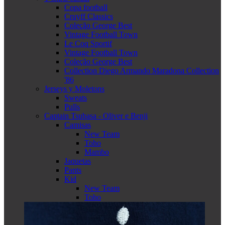
Copa football
Cruyff Classics
Coleção George Best
Vintage Football Town
Le Coq Sportif
Vintage Football Town
Coleção George Best
Collection Diego Armando Maradona Collection
'86
Jerseys y Moletons
Sweats
Pulls
Captain Tsubasa - Oliver e Benji
Camisas
New Team
Toho
Mambo
Jaquetas
Pants
Kid
New Team
Toho