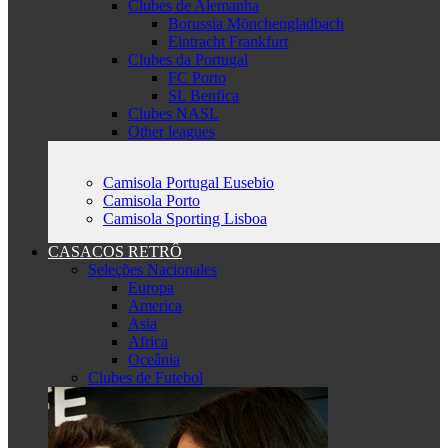
Clubes de Alemanha
Borussia Mönchengladbach
Eintracht Frankfurt
Clubes da Portugal
FC Porto
SL Benfica
Clubes NASL
Other leagues
Camisola Portugal Eusebio
Camisola Porto
Camisola Sporting Lisboa
CASACOS RETRÔ
Seleções Nacionales
Europa
America
Asia
Africa
Oceânia
Clubes de Futebol