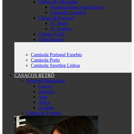
Clubes de Alemanha
Borussia Mönchengladbach
Eintracht Frankfurt
Clubes da Portugal
FC Porto
SL Benfica
Clubes NASL
Other leagues
Camisola Portugal Eusebio
Camisola Porto
Camisola Sporting Lisboa
CASACOS RETRÔ
Seleções Nacionales
Europa
America
Asia
Africa
Oceânia
Clubes de Futebol