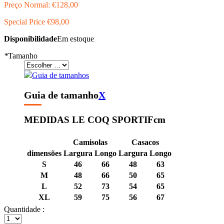
Preço Normal:
€128,00
Special Price
€98,00
Disponibilidade
Em estoque
*
Tamanho
Guia de tamanhos
Guia de tamanho
X
MEDIDAS LE COQ SPORTIF
cm
Camisolas
Casacos
dimensões
Largura
Longo
Largura
Longo
S
46
66
48
63
M
48
66
50
65
L
52
73
54
65
XL
59
75
56
67
Quantidade :