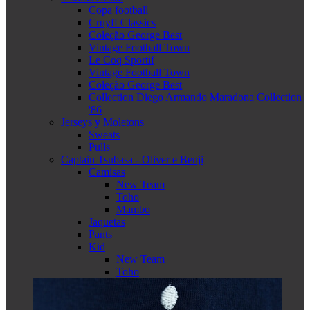
Copa football
Cruyff Classics
Coleção George Best
Vintage Football Town
Le Coq Sportif
Vintage Football Town
Coleção George Best
Collection Diego Armando Maradona Collection
'86
Jerseys y Moletons
Sweats
Pulls
Captain Tsubasa - Oliver e Benji
Camisas
New Team
Toho
Mambo
Jaquetas
Pants
Kid
New Team
Toho