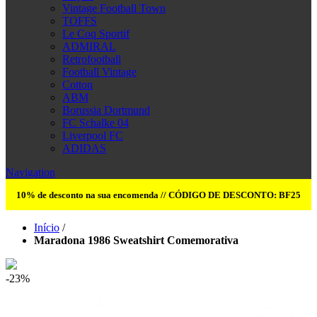
Vintage Football Town
TOFFS
Le Coq Sportif
ADMIRAL
Retrofootball
Football Vintage
Cotton
ABM
Borussia Dortmund
FC Schalke 04
Liverpool FC
ADIDAS
Navigation
10% de desconto na sua encomenda // CÓDIGO DE DESCONTO: BF25
Início
/
Maradona 1986 Sweatshirt Comemorativa
-23
%