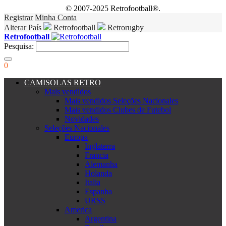
© 2007-2025 Retrofootball®.
Registrar
Minha Conta
Alterar País
Retrofootball
Retrorugby
Retrofootball
Pesquisa:
0
CAMISOLAS RETRO
Mais vendidos
Mais vendidos Seleções Nacionales
Mais vendidos Clubes de Futebol
Novidades
Seleções Nacionales
Europa
Inglaterra
Francia
Alemanha
Holanda
Italia
Espanha
URSS
America
Argentina