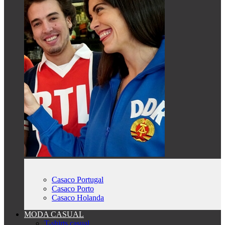
Casaco Portugal
Casaco Porto
Casaco Holanda
MODA CASUAL
T-shirts casual