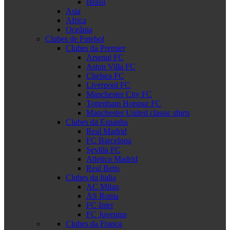
Brasil
Asia
Africa
Oceânia
Clubes de Futebol
Clubes da Premier
Arsenal FC
Aston Villa FC
Chelsea FC
Liverpool FC
Manchester City FC
Tottenham Hotspur FC
Manchester United classic shirts
Clubes da Espanha
Real Madrid
FC Barcelona
Sevilla FC
Atletico Madrid
Real Betis
Clubes da Italia
AC Milan
AS Roma
FC Inter
FC Juventus
Clubes da França