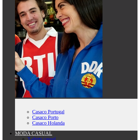
Casaco Portugal
Casaco Porto
Casaco Holanda
MODA CASUAL
T-shirts casual