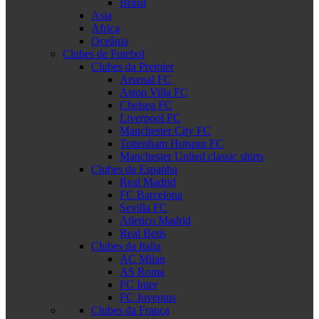
Brasil
Asia
Africa
Oceânia
Clubes de Futebol
Clubes da Premier
Arsenal FC
Aston Villa FC
Chelsea FC
Liverpool FC
Manchester City FC
Tottenham Hotspur FC
Manchester United classic shirts
Clubes da Espanha
Real Madrid
FC Barcelona
Sevilla FC
Atletico Madrid
Real Betis
Clubes da Italia
AC Milan
AS Roma
FC Inter
FC Juventus
Clubes da França