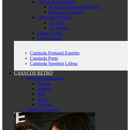
Clubes de Alemanha
Borussia Mönchengladbach
Eintracht Frankfurt
Clubes da Portugal
FC Porto
SL Benfica
Clubes NASL
Other leagues
Camisola Portugal Eusebio
Camisola Porto
Camisola Sporting Lisboa
CASACOS RETRÔ
Seleções Nacionales
Europa
America
Asia
Africa
Oceânia
Clubes de Futebol