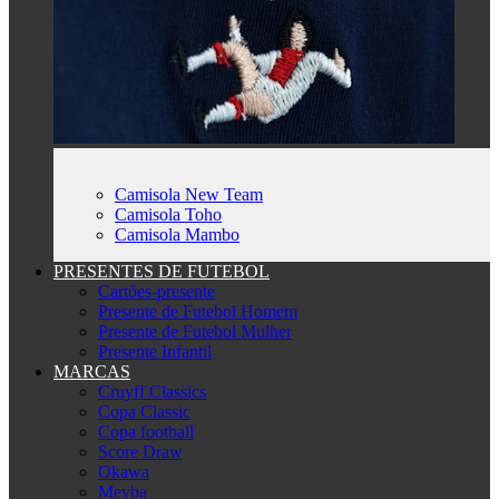
Camisola New Team
Camisola Toho
Camisola Mambo
PRESENTES DE FUTEBOL
Cartões-presente
Presente de Futebol Homem
Presente de Futebol Mulher
Presente Infantil
MARCAS
Cruyff Classics
Copa Classic
Copa football
Score Draw
Okawa
Meyba