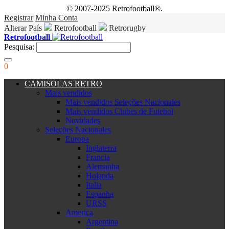
© 2007-2025 Retrofootball®.
Registrar
Minha Conta
Alterar País
Retrofootball
Retrorugby
Retrofootball
Pesquisa:
0
CAMISOLAS RETRO
Mais vendidos
Mais vendidos Seleções Nacionales
Mais vendidos Clubes de Futebol
Novidades
Seleções Nacionales
Europa
Inglaterra
Francia
Alemanha
Holanda
Italia
Espanha
URSS
America
Argentina