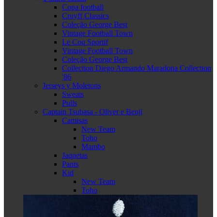
Copa football
Cruyff Classics
Coleção George Best
Vintage Football Town
Le Coq Sportif
Vintage Football Town
Coleção George Best
Collection Diego Armando Maradona Collection
'86
Jerseys y Moletons
Sweats
Pulls
Captain Tsubasa - Oliver e Benji
Camisas
New Team
Toho
Mambo
Jaquetas
Pants
Kid
New Team
Toho