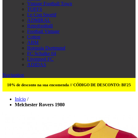
Vintage Football Town
TOFFS
Le Coq Sportif
ADMIRAL
Retrofootball
Football Vintage
Cotton
ABM
Borussia Dortmund
FC Schalke 04
Liverpool FC
ADIDAS
Navigation
10% de desconto na sua encomenda // CÓDIGO DE DESCONTO: BF25
Início
/
Melchester Rovers 1980