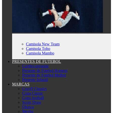
Camisola New Team
Camisola Toho
Camisola Mambo
PRESENTES DE FUTEBOL
Cartões-presente
Presente de Futebol Homem
Presente de Futebol Mulher
Presente Infantil
MARCAS
Cruyff Classics
Copa Classic
Copa football
Score Draw
Okawa
Meyba