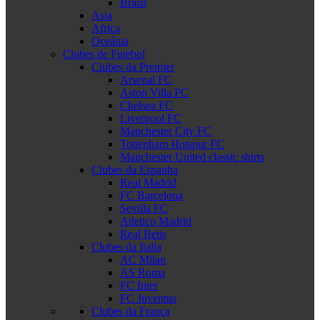
Brasil
Asia
Africa
Oceânia
Clubes de Futebol
Clubes da Premier
Arsenal FC
Aston Villa FC
Chelsea FC
Liverpool FC
Manchester City FC
Tottenham Hotspur FC
Manchester United classic shirts
Clubes da Espanha
Real Madrid
FC Barcelona
Sevilla FC
Atletico Madrid
Real Betis
Clubes da Italia
AC Milan
AS Roma
FC Inter
FC Juventus
Clubes da França