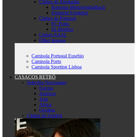
Clubes de Alemanha
Borussia Mönchengladbach
Eintracht Frankfurt
Clubes da Portugal
FC Porto
SL Benfica
Clubes NASL
Other leagues
Camisola Portugal Eusebio
Camisola Porto
Camisola Sporting Lisboa
CASACOS RETRÔ
Seleções Nacionales
Europa
America
Asia
Africa
Oceânia
Clubes de Futebol