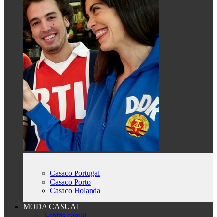
Casaco Portugal
Casaco Porto
Casaco Holanda
MODA CASUAL
T-shirts casual