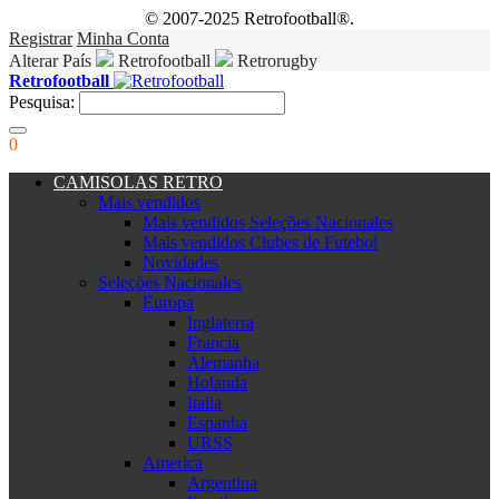
© 2007-2025 Retrofootball®.
Registrar
Minha Conta
Alterar País
Retrofootball
Retrorugby
Retrofootball
Pesquisa:
0
CAMISOLAS RETRO
Mais vendidos
Mais vendidos Seleções Nacionales
Mais vendidos Clubes de Futebol
Novidades
Seleções Nacionales
Europa
Inglaterra
Francia
Alemanha
Holanda
Italia
Espanha
URSS
America
Argentina