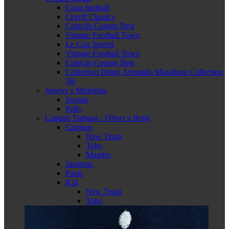
Copa football
Cruyff Classics
Coleção George Best
Vintage Football Town
Le Coq Sportif
Vintage Football Town
Coleção George Best
Collection Diego Armando Maradona Collection
'86
Jerseys y Moletons
Sweats
Pulls
Captain Tsubasa - Oliver e Benji
Camisas
New Team
Toho
Mambo
Jaquetas
Pants
Kid
New Team
Toho