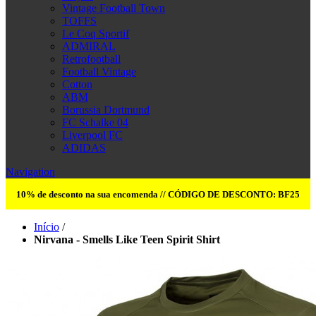
Vintage Football Town
TOFFS
Le Coq Sportif
ADMIRAL
Retrofootball
Football Vintage
Cotton
ABM
Borussia Dortmund
FC Schalke 04
Liverpool FC
ADIDAS
Navigation
10% de desconto na sua encomenda // CÓDIGO DE DESCONTO: BF25
Início
/
Nirvana - Smells Like Teen Spirit Shirt