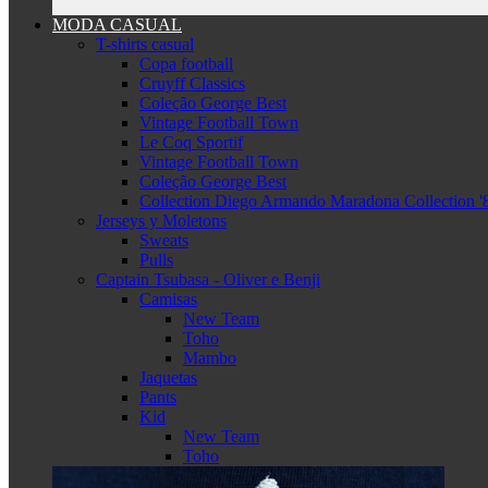
MODA CASUAL
T-shirts casual
Copa football
Cruyff Classics
Coleção George Best
Vintage Football Town
Le Coq Sportif
Vintage Football Town
Coleção George Best
Collection Diego Armando Maradona Collection '
Jerseys y Moletons
Sweats
Pulls
Captain Tsubasa - Oliver e Benji
Camisas
New Team
Toho
Mambo
Jaquetas
Pants
Kid
New Team
Toho