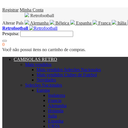
Registrar
Minha Conta
Retrofootball
Alterar País
Alemanha
Bélgica
Espanha
França
Itália
Retrofootball
Pesquisa:
0
Você não possui itens no carrinho de compras.
CAMISOLAS RETRO
Mais vendidos
Mais vendidos Seleções Nacionales
Mais vendidos Clubes de Futebol
Novidades
Seleções Nacionales
Europa
Inglaterra
Francia
Alemanha
Holanda
Italia
Espanha
URSS