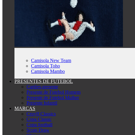
Camisola New Team
Camisola Toho
Camisola Mambo
PRESENTES DE FUTEBOL
Cartões-presente
Presente de Futebol Homem
Presente de Futebol Mulher
Presente Infantil
MARCAS
Cruyff Classics
Copa Classic
Copa football
Score Draw