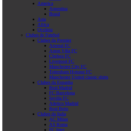
America
Argentina
Brasil
Asia
Africa
Oceânia
Clubes de Futebol
Clubes da Premier
Arsenal FC
Aston Villa FC
Chelsea FC
Liverpool FC
Manchester City FC
Tottenham Hotspur FC
Manchester United classic shirts
Clubes da Espanha
Real Madrid
FC Barcelona
Sevilla FC
Atletico Madrid
Real Betis
Clubes da Italia
AC Milan
AS Roma
FC Inter