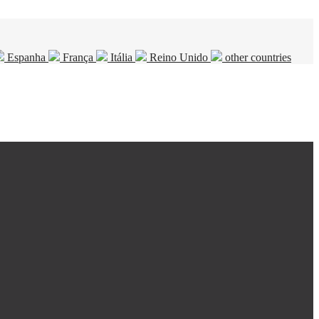
Espanha
França
Itália
Reino Unido
other countries