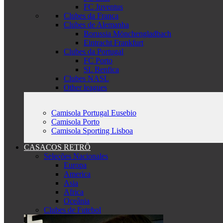
FC Juventus
Clubes da França
Clubes de Alemanha
Borussia Mönchengladbach
Eintracht Frankfurt
Clubes da Portugal
FC Porto
SL Benfica
Clubes NASL
Other leagues
Camisola Portugal Eusebio
Camisola Porto
Camisola Sporting Lisboa
CASACOS RETRÔ
Seleções Nacionales
Europa
America
Asia
Africa
Oceânia
Clubes de Futebol