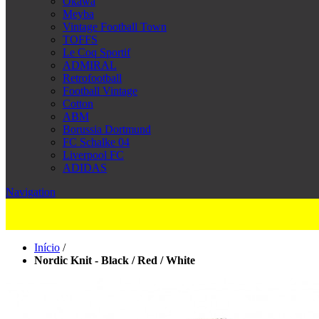
Okawa
Meyba
Vintage Football Town
TOFFS
Le Coq Sportif
ADMIRAL
Retrofootball
Football Vintage
Cotton
ABM
Borussia Dortmund
FC Schalke 04
Liverpool FC
ADIDAS
Navigation
Início
/
Nordic Knit - Black / Red / White